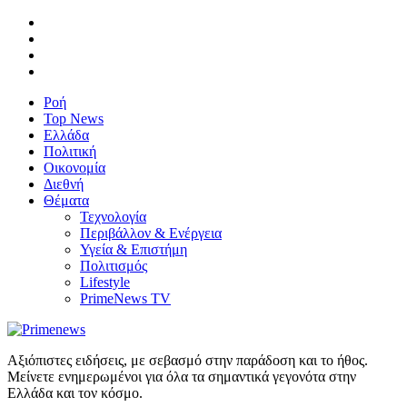
Ροή
Top News
Ελλάδα
Πολιτική
Οικονομία
Διεθνή
Θέματα
Τεχνολογία
Περιβάλλον & Ενέργεια
Υγεία & Επιστήμη
Πολιτισμός
Lifestyle
PrimeNews TV
Αξιόπιστες ειδήσεις, με σεβασμό στην παράδοση και το ήθος.
Μείνετε ενημερωμένοι για όλα τα σημαντικά γεγονότα στην
Ελλάδα και τον κόσμο.