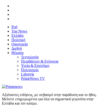
Ροή
Top News
Ελλάδα
Πολιτική
Οικονομία
Διεθνή
Θέματα
Τεχνολογία
Περιβάλλον & Ενέργεια
Υγεία & Επιστήμη
Πολιτισμός
Lifestyle
PrimeNews TV
Αξιόπιστες ειδήσεις, με σεβασμό στην παράδοση και το ήθος.
Μείνετε ενημερωμένοι για όλα τα σημαντικά γεγονότα στην
Ελλάδα και τον κόσμο.