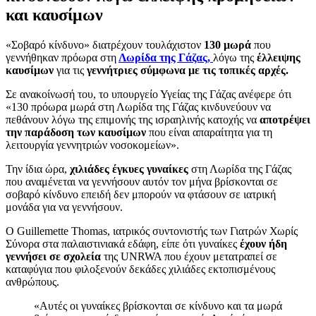
και καυσίμων
«Σοβαρό κίνδυνο» διατρέχουν τουλάχιστον
130 μωρά
που
γεννήθηκαν πρόωρα στη
Λωρίδα της Γάζας,
λόγω της
έλλειψης
καυσίμων
για τις
γεννήτριες σύμφωνα με τις τοπικές αρχές.
Σε ανακοίνωσή του, το υπουργείο Υγείας της Γάζας ανέφερε ότι
«130 πρόωρα μωρά στη Λωρίδα της Γάζας κινδυνεύουν να
πεθάνουν λόγω της επιμονής της ισραηλινής κατοχής να
αποτρέψει
την παράδοση των καυσίμων
που είναι απαραίτητα για τη
λειτουργία γεννητριών νοσοκομείων».
Την ίδια ώρα,
χιλιάδες έγκυες γυναίκες
στη Λωρίδα της Γάζας
που αναμένεται να γεννήσουν αυτόν τον μήνα βρίσκονται σε
σοβαρό κίνδυνο επειδή δεν μπορούν να φτάσουν σε ιατρική
μονάδα για να γεννήσουν.
Ο Guillemette Thomas, ιατρικός συντονιστής των Γιατρών Χωρίς
Σύνορα στα παλαιστινιακά εδάφη, είπε ότι γυναίκες
έχουν ήδη
γεννήσει σε σχολεία
της UNRWA που έχουν μετατραπεί σε
καταφύγια που φιλοξενούν δεκάδες χιλιάδες εκτοπισμένους
ανθρώπους.
«Αυτές οι γυναίκες βρίσκονται σε κίνδυνο και τα μωρά