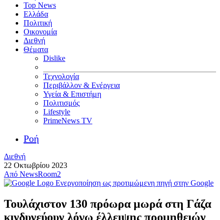
Top News
Ελλάδα
Πολιτική
Οικονομία
Διεθνή
Θέματα
Dislike
Τεχνολογία
Περιβάλλον & Ενέργεια
Υγεία & Επιστήμη
Πολιτισμός
Lifestyle
PrimeNews TV
Ροή
Διεθνή
22 Οκτωβρίου 2023
Από
NewsRoom2
Ενεργοποίηση ως προτιμώμενη πηγή στην Google
Τουλάχιστον 130 πρόωρα μωρά στη Γάζα
κινδυνεύουν λόγω έλλειψης προμηθειών