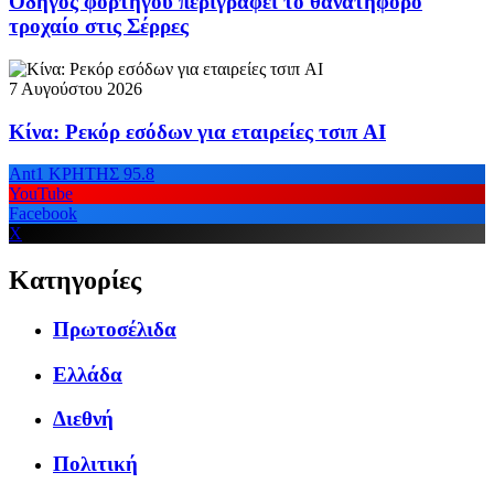
Οδηγός φορτηγού περιγράφει το θανατηφόρο
τροχαίο στις Σέρρες
7 Αυγούστου 2026
Κίνα: Ρεκόρ εσόδων για εταιρείες τσιπ AI
Ant1 ΚΡΗΤΗΣ 95.8
YouTube
Facebook
X
Κατηγορίες
Πρωτοσέλιδα
Ελλάδα
Διεθνή
Πολιτική