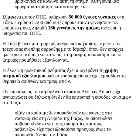
βρίσκονται σε κίνδυνο αυτή τη στιγμή. Αυτή είναι μια
πραγματικά κρίσιμη κατάσταση», είπε.
Σύμφωνα με τον ΟΗΕ, υπάρχουν
50.000 έγκυες γυναίκες
στη
Γάζα. Περίπου 5.500 από αυτές πρόκειται να γεννήσουν τον
επόμενο μήνα, δηλαδή
166 γεννήσεις την ημέρα,
ανέφερε η
υπηρεσία του ΟΗΕ.
Η Γάζα βιώνει μια τρομερή ανθρωπιστική κρίση εν μέσω της
τρέχουσας ένοπλης σύρραξης με το Ισραήλ, όπου δεν υπάρχει
ηλεκτρικό ρεύμα, ενώ το νερό, τα τρόφιμα, τα καύσιμα και οι
ιατρικές προμήθειες εξαντλούνται.
Η έλλειψη ηλεκτρικού ρεύματος έχει δυσχεράνει τη
χρήση
ιατρικού εξοπλισμού
από τα νοσοκομεία και έχει εμποδίσει τη
θεραπεία ασθενών και τραυματιών.
Ο εκπρόσωπος του ισραηλινού στρατού Avichay Adraee είχε
ανακοινώσει σε δήλωση ότι δεν θα επιτραπεί η είσοδος καυσίμων
στη Γάζα.
«Εάν τα καύσιμα δεν παραδοθούν επειγόντως στα
νοσοκομεία στη Λωρίδα της Γάζας, θα αποτελέσει
σοβαρό κίνδυνο για τους τραυματίες και τους
ασθενείς», είχε προειδοποιήσει προηγουμένως το
υπουργείο Υγείας της Γάζας.