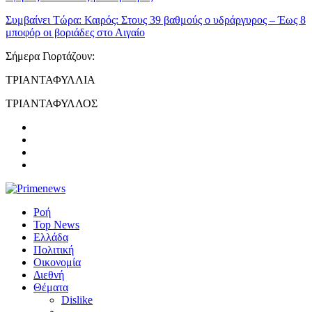
Συμβαίνει Τώρα:
Καιρός: Στους 39 βαθμούς ο υδράργυρος – Έως 8
μποφόρ οι βοριάδες στο Αιγαίο
Σήμερα Γιορτάζουν:
ΤΡΙΑΝΤΑΦΥΛΛΙΑ
ΤΡΙΑΝΤΑΦΥΛΛΟΣ
Ροή
Top News
Ελλάδα
Πολιτική
Οικονομία
Διεθνή
Θέματα
Dislike