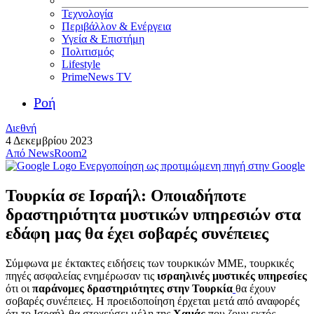
Τεχνολογία
Περιβάλλον & Ενέργεια
Υγεία & Επιστήμη
Πολιτισμός
Lifestyle
PrimeNews TV
Ροή
Διεθνή
4 Δεκεμβρίου 2023
Από
NewsRoom2
Ενεργοποίηση ως προτιμώμενη πηγή στην Google
Τουρκία σε Ισραήλ: Οποιαδήποτε
δραστηριότητα μυστικών υπηρεσιών στα
εδάφη μας θα έχει σοβαρές συνέπειες
Σύμφωνα με έκτακτες ειδήσεις των τουρκικών ΜΜΕ, τουρκικές
πηγές ασφαλείας ενημέρωσαν τις
ισραηλινές μυστικές υπηρεσίες
ότι οι
παράνομες δραστηριότητες στην Τουρκία
θα έχουν
σοβαρές συνέπειες. Η προειδοποίηση έρχεται μετά από αναφορές
ότι το Ισραήλ θα στοχεύσει μέλη της
Χαμάς
που ζουν εκτός