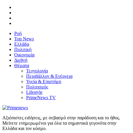
Ροή
Top News
Ελλάδα
Πολιτική
Οικονομία
Διεθνή
Θέματα
Τεχνολογία
Περιβάλλον & Ενέργεια
Υγεία & Επιστήμη
Πολιτισμός
Lifestyle
PrimeNews TV
Αξιόπιστες ειδήσεις, με σεβασμό στην παράδοση και το ήθος.
Μείνετε ενημερωμένοι για όλα τα σημαντικά γεγονότα στην
Ελλάδα και τον κόσμο.