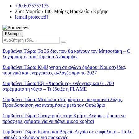
+30.6975757175
25ης Μαρτίου 140, Μοίρες Ηρακλείου Κρήτης
[email protected]
Κλείσιμο
Συμβαίνει Τώρα:
Τα 36 δισ. που θα κρίνουν τον Μητσοτάκη – Ο
λογαριασμός του Ταμείου Ανάκαμψης
Συμβαίνει Τώρα:
Κυβέρνηση σε αγώνα δρόμου: Νομοσχέδια,
πυρηνικά και ενεργειακές αλλαγές πριν το 2027
Συμβαίνει Τώρα:
Έξι «Χιροσίμες» ενέργειας και 61.700
στρέμματα τη νύχτα – Τι έδειξε η FLAME
Συμβαίνει Τώρα:
Μειώσεις στα ράφια με ημερομηνία λήξης;
Προειδοποίηση για ανατιμήσεις μετά τον Οκτώβριο
Συμβαίνει Τώρα:
Συναγερμός στην Κρήτη: Άνδρας φέρεται να
πρόσφερε χρήματα για να πάρει μικρό κορίτσι
Συμβαίνει Τώρα:
Κρήτη και Βόρειο Αιγαίο σε επιφυλακή – Πολύ
υψηλός ο κίνδυνος για πυρκαγιές