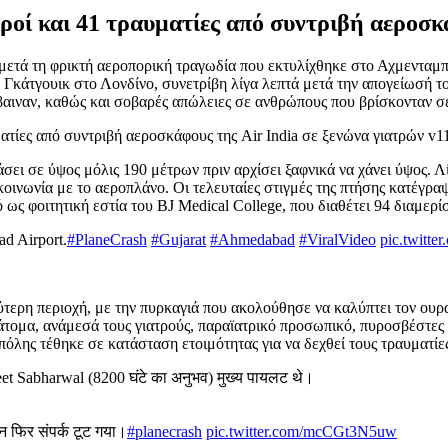
ροί και 41 τραυματίες από συντριβή αεροσκ
 μετά τη φρικτή αεροπορική τραγωδία που εκτυλίχθηκε στο Αχμενταμπά
 Γκάτγουικ στο Λονδίνο, συνετρίβη λίγα λεπτά μετά την απογείωσή το
αιναν, καθώς και σοβαρές απώλειες σε ανθρώπους που βρίσκονταν σε
φτάσει σε ύψος μόλις 190 μέτρων πριν αρχίσει ξαφνικά να χάνει ύψος
οινωνία με το αεροπλάνο. Οι τελευταίες στιγμές της πτήσης κατέγρα
ς φοιτητική εστία του BJ Medical College, που διαθέτει 94 διαμερίσ
d Airport.
#PlaneCrash
#Gujarat
#Ahmedabad
#ViralVideo
pic.twitt
ύτερη περιοχή, με την πυρκαγιά που ακολούθησε να καλύπτει τον ου
άτομα, ανάμεσά τους γιατρούς, παραϊατρικό προσωπικό, πυροσβέστες 
όλης τέθηκε σε κατάσταση ετοιμότητας για να δεχθεί τους τραυματίε
t Sabharwal (8200 घंटे का अनुभव) मुख्य पायलट थे।
फिर संपर्क टूट गया।
#planecrash
pic.twitter.com/mcCGt3N5uw