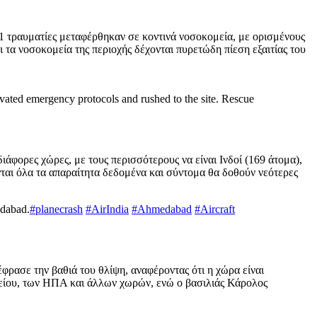
41 τραυματίες μεταφέρθηκαν σε κοντινά νοσοκομεία, με ορισμένους
 τα νοσοκομεία της περιοχής δέχονται πυρετώδη πίεση εξαιτίας του
vated emergency protocols and rushed to the site. Rescue
άφορες χώρες, με τους περισσότερους να είναι Ινδοί (169 άτομα),
ονται όλα τα απαραίτητα δεδομένα και σύντομα θα δοθούν νεότερες
edabad.
#planecrash
#AirIndia
#Ahmedabad
#Aircraft
φρασε την βαθιά του θλίψη, αναφέροντας ότι η χώρα είναι
είου, των ΗΠΑ και άλλων χωρών, ενώ ο βασιλιάς Κάρολος