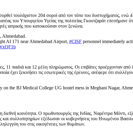
συρθεί τουλάχιστον 204 σοροί από τον τόπο του δυστυχήματος, ενώ 
τέας του Υπουργείου Υγείας της πολιτείας Γκουτζαράτ επεσήμανε ότι
ητές ιατρικής που κατοικούσαν στον ξενώνα.
e, Ahmedabad.
light AI 171 near Ahmedabad Airport,
#CISF
personnel immediately acti
fIWxQF1b
, 11 παιδιά και 12 μέλη πληρώματος. Οι επιβάτες προέρχονταν από δι
οποία έχει ξεκινήσει τις εσωτερικές της έρευνες, ανέφερε ότι συλλέγ
rectly on the BJ Medical College UG hostel mess in Meghani Nagar, Ahm
η διεθνή κοινότητα. Ο πρωθυπουργός της Ινδίας, Ναρέντρα Μόντι, εξέ
ς και συλλυπητηρίων εξέδωσαν οι κυβερνήσεις του Ηνωμένου Βασιλ
ληλεγγύη του στις οικογένειες των θυμάτων.