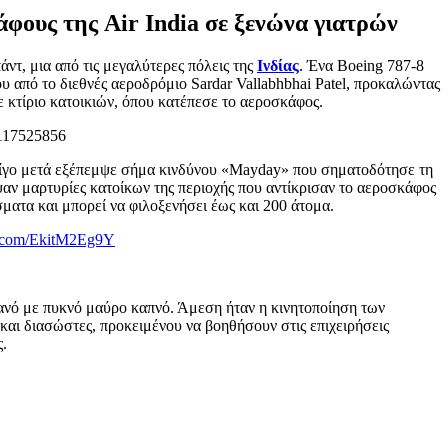
άφους της Air India σε ξενώνα γιατρών
ντ, μια από τις μεγαλύτερες πόλεις της
Ινδίας
. Ένα Boeing 787-8
υ από το διεθνές αεροδρόμιο Sardar Vallabhbhai Patel, προκαλώντας
 κτίριο κατοικιών, όπου κατέπεσε το αεροσκάφος.
. Λίγο μετά εξέπεμψε σήμα κινδύνου «Mayday» που σηματοδότησε τη
ψαν μαρτυρίες κατοίκων της περιοχής που αντίκρισαν το αεροσκάφος
ματα και μπορεί να φιλοξενήσει έως και 200 άτομα.
er.com/EkitM2Eg9Y
ρανό με πυκνό μαύρο καπνό. Άμεση ήταν η κινητοποίηση των
και διασώστες, προκειμένου να βοηθήσουν στις επιχειρήσεις
ς.