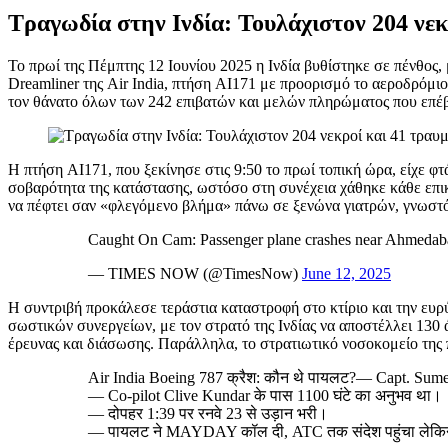
Τραγωδία στην Ινδία: Τουλάχιστον 204 νεκ
Το πρωί της Πέμπτης 12 Ιουνίου 2025 η Ινδία βυθίστηκε σε πένθος,
Dreamliner της Air India, πτήση AI171 με προορισμό το αεροδρόμιο
τον θάνατο όλων των 242 επιβατών και μελών πληρώματος που επέβ
Η πτήση AI171, που ξεκίνησε στις 9:50 το πρωί τοπική ώρα, είχε 
σοβαρότητα της κατάστασης, ωστόσο στη συνέχεια χάθηκε κάθε επικ
να πέφτει σαν «φλεγόμενο βλήμα» πάνω σε ξενώνα γιατρών, γνωστό ω
Caught On Cam: Passenger plane crashes near Ahmedaba
— TIMES NOW (@TimesNow)
June 12, 2025
Η συντριβή προκάλεσε τεράστια καταστροφή στο κτίριο και την ευρ
σωστικών συνεργείων, με τον στρατό της Ινδίας να αποστέλλει 130 
έρευνας και διάσωσης. Παράλληλα, το στρατιωτικό νοσοκομείο της π
Air India Boeing 787 क्रैश: कौन थे पायलट?— Capt. Sumee
— Co-pilot Clive Kundar के पास 1100 घंटे का अनुभव था।
— दोपहर 1:39 पर रनवे 23 से उड़ान भरी।
— पायलट ने MAYDAY कॉल दी, ATC तक संदेश पहुंचा लेकिन 