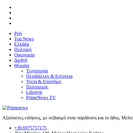
Ροή
Top News
Ελλάδα
Πολιτική
Οικονομία
Διεθνή
Θέματα
Τεχνολογία
Περιβάλλον & Ενέργεια
Υγεία & Επιστήμη
Πολιτισμός
Lifestyle
PrimeNews TV
Αξιόπιστες ειδήσεις, με σεβασμό στην παράδοση και το ήθος. Μείν
+30.6975757175