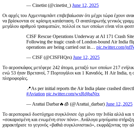
— Cinetist (@cinetist_)
June 12, 2025
Οι αρχές του Αχμενταμπάντ επιβεβαίωσαν ότι μέχρι τώρα έχουν ανα
να βρίσκονται σε κρίσιμη κατάσταση. Ο αναπληρωτής γενικός γραμμα
μεγάλου αριθμού τραυματιών, πολλοί εκ των οποίων είναι νέοι φοιτ
CISF Rescue Operations Underway at AI 171 Crash Sit
Following the tragic crash of London-bound Air India f
operations are being carried out in…
pic.twitter.com/jn
— CISF (@CISFHQrs)
June 12, 2025
Το αεροσκάφος μετέφερε 242 άτομα, μεταξύ των οποίων 217 ενήλικες
ενώ 53 ήταν Βρετανοί, 7 Πορτογάλοι και 1 Καναδός. Η Air India, η 
πληροφορίες.
📍As per initial reports the Air India plane crashed di
#Aviation
pic.twitter.com/wxRdjbaNtx
— Arattai Darbar🔥🧊 (@Arattai_darbar)
June 12, 2025
Το αεροπορικό δυστύχημα συγκλόνισε όχι μόνο την Ινδία αλλά και τ
«σοκαρισμένη και ενωμένη στον πόνο». Ανάλογα μηνύματα στήριξη
χαρακτήρισε το γεγονός «βαθιά συγκλονιστικό», εκφράζοντας την αλ