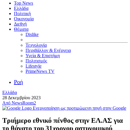
Top News
Ελλάδα
Πολιτική
Οικονομία
Διεθνή
Θέματα
Dislike
Τεχνολογία
Περιβάλλον & Ενέργεια
Υγεία & Επιστήμη
Πολιτισμός
Lifestyle
PrimeNews TV
Ροή
Ελλάδα
28 Δεκεμβρίου 2023
Από
NewsRoom2
Ενεργοποίηση ως προτιμώμενη πηγή στην Google
Τριήμερο εθνικό πένθος στην ΕΛ.ΑΣ για
το θάνατο του 31χρονου αστυνομικού