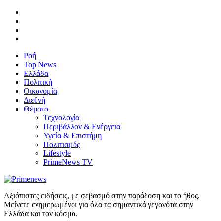
Ροή
Top News
Ελλάδα
Πολιτική
Οικονομία
Διεθνή
Θέματα
Τεχνολογία
Περιβάλλον & Ενέργεια
Υγεία & Επιστήμη
Πολιτισμός
Lifestyle
PrimeNews TV
Αξιόπιστες ειδήσεις, με σεβασμό στην παράδοση και το ήθος.
Μείνετε ενημερωμένοι για όλα τα σημαντικά γεγονότα στην
Ελλάδα και τον κόσμο.