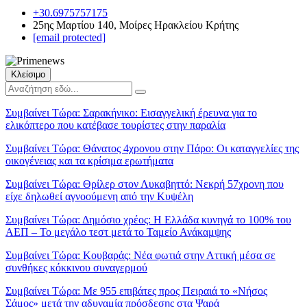
+30.6975757175
25ης Μαρτίου 140, Μοίρες Ηρακλείου Κρήτης
[email protected]
Κλείσιμο
Συμβαίνει Τώρα:
Σαρακήνικο: Εισαγγελική έρευνα για το
ελικόπτερο που κατέβασε τουρίστες στην παραλία
Συμβαίνει Τώρα:
Θάνατος 4χρονου στην Πάρο: Οι καταγγελίες της
οικογένειας και τα κρίσιμα ερωτήματα
Συμβαίνει Τώρα:
Θρίλερ στον Λυκαβηττό: Νεκρή 57χρονη που
είχε δηλωθεί αγνοούμενη από την Κυψέλη
Συμβαίνει Τώρα:
Δημόσιο χρέος: Η Ελλάδα κυνηγά το 100% του
ΑΕΠ – Το μεγάλο τεστ μετά το Ταμείο Ανάκαμψης
Συμβαίνει Τώρα:
Κουβαράς: Νέα φωτιά στην Αττική μέσα σε
συνθήκες κόκκινου συναγερμού
Συμβαίνει Τώρα:
Με 955 επιβάτες προς Πειραιά το «Νήσος
Σάμος» μετά την αδυναμία πρόσδεσης στα Ψαρά