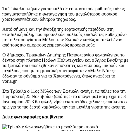
Τα Τρίκαλα μπήκαν για τα καλά σε εορταστικούς ρυθμούς καθώς
πραγματοποιήθηκε η φωταγώγηση του μεγαλύτερου φυσικού
χριστουγεννιάτικου δέντρου της χώρας.
Αυτό σήμανε και την έναρξη της εορταστικής περιόδου στη
θεσσαλική πόλη, που προσελκύει πολλούς επισκέπτες κάθε χρόνο
με τη λειτουργία του Μύλου των Ξωτικών καθώς αποτελεί έναν
από τους πιο όμορφους χειμερινούς προορισμούς.
Ο δήμαρχος Τρικκαίων Δημήτρης Παπαστεργίου φωταγώγησε το
δέντρο στην πλατεία Ηρώων Πολυτεχνείου και ο Άγιος Βασίλης με
τα ξωτικά του υποδέχθηκαν επισκέπτες και ντόπιους, μικρούς και
μεγάλους, που με τη μουσική συντροφιά των «Μπλε Νότες»
έδωσαν το σύνθημα για τα Χριστούγεννα, όπως αναφέρει το
voria.gr.
Στα Τρίκαλα ο 11ος Μύλος των Ξωτικών ανοίγει τις πύλες του την
Παρασκευή 25 Νοεμβρίου (από τις 5 το απόγευμα) και μέχρι τις 8
Ιανουαρίου 2023 θα φιλοξενήσει εκατοντάδες χιλιάδες επισκέπτες/
τρις για το πιο ζεστό χαμόγελο, την πιο μεγάλη γιορτή της αγάπης.
Δείτε φωτογραφίες και βίντεο: