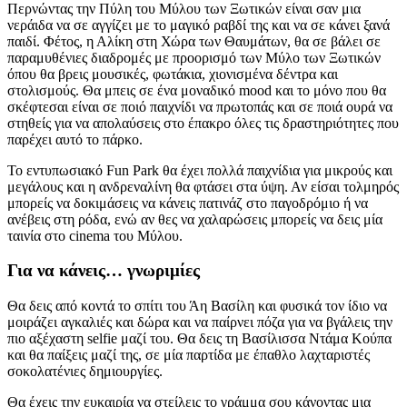
Περνώντας την Πύλη του Μύλου των Ξωτικών είναι σαν μια
νεράιδα να σε αγγίζει με το μαγικό ραβδί της και να σε κάνει ξανά
παιδί. Φέτος, η Αλίκη στη Χώρα των Θαυμάτων, θα σε βάλει σε
παραμυθένιες διαδρομές με προορισμό των Μύλο των Ξωτικών
όπου θα βρεις μουσικές, φωτάκια, χιονισμένα δέντρα και
στολισμούς. Θα μπεις σε ένα μοναδικό mood και το μόνο που θα
σκέφτεσαι είναι σε ποιό παιχνίδι να πρωτοπάς και σε ποιά ουρά να
στηθείς για να απολαύσεις στο έπακρο όλες τις δραστηριότητες που
παρέχει αυτό το πάρκο.
Το εντυπωσιακό Fun Park θα έχει πολλά παιχνίδια για μικρούς και
μεγάλους και η ανδρεναλίνη θα φτάσει στα ύψη. Αν είσαι τολμηρός
μπορείς να δοκιμάσεις να κάνεις πατινάζ στο παγοδρόμιο ή να
ανέβεις στη ρόδα, ενώ αν θες να χαλαρώσεις μπορείς να δεις μία
ταινία στο cinema του Μύλου.
Για να κάνεις… γνωριμίες
Θα δεις από κοντά το σπίτι του Άη Βασίλη και φυσικά τον ίδιο να
μοιράζει αγκαλιές και δώρα και να παίρνει πόζα για να βγάλεις την
πιο αξέχαστη selfie μαζί του. Θα δεις τη Βασίλισσα Ντάμα Κούπα
και θα παίξεις μαζί της, σε μία παρτίδα με έπαθλο λαχταριστές
σοκολατένιες δημιουργίες.
Θα έχεις την ευκαιρία να στείλεις το γράμμα σου κάνοντας μια