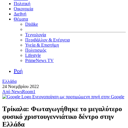
Πολιτική
Οικονομία
Διεθνή
Θέματα
Dislike
Τεχνολογία
Περιβάλλον & Ενέργεια
Υγεία & Επιστήμη
Πολιτισμός
Lifestyle
PrimeNews TV
Ροή
Ελλάδα
24 Νοεμβρίου 2022
Από
NewsRoom1
Ενεργοποίηση ως προτιμώμενη πηγή στην Google
Τρίκαλα: Φωταγωγήθηκε το μεγαλύτερο
φυσικό χριστουγεννιάτικο δέντρο στην
Ελλάδα