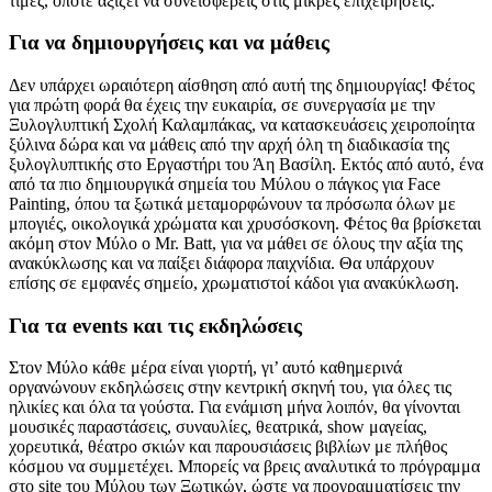
τιμές, οπότε αξίζει να συνεισφέρεις στις μικρές επιχειρήσεις.
Για να δημιουργήσεις και να μάθεις
Δεν υπάρχει ωραιότερη αίσθηση από αυτή της δημιουργίας! Φέτος
για πρώτη φορά θα έχεις την ευκαιρία, σε συνεργασία με την
Ξυλογλυπτική Σχολή Καλαμπάκας, να κατασκευάσεις χειροποίητα
ξύλινα δώρα και να μάθεις από την αρχή όλη τη διαδικασία της
ξυλογλυπτικής στο Εργαστήρι του Άη Βασίλη. Εκτός από αυτό, ένα
από τα πιο δημιουργικά σημεία του Μύλου ο πάγκος για Face
Painting, όπου τα ξωτικά μεταμορφώνουν τα πρόσωπα όλων με
μπογιές, οικολογικά χρώματα και χρυσόσκονη. Φέτος θα βρίσκεται
ακόμη στον Μύλο ο Mr. Batt, για να μάθει σε όλους την αξία της
ανακύκλωσης και να παίξει διάφορα παιχνίδια. Θα υπάρχουν
επίσης σε εμφανές σημείο, χρωματιστοί κάδοι για ανακύκλωση.
Για τα events και τις εκδηλώσεις
Στον Μύλο κάθε μέρα είναι γιορτή, γι’ αυτό καθημερινά
οργανώνουν εκδηλώσεις στην κεντρική σκηνή του, για όλες τις
ηλικίες και όλα τα γούστα. Για ενάμιση μήνα λοιπόν, θα γίνονται
μουσικές παραστάσεις, συναυλίες, θεατρικά, show μαγείας,
χορευτικά, θέατρο σκιών και παρουσιάσεις βιβλίων με πλήθος
κόσμου να συμμετέχει. Μπορείς να βρεις αναλυτικά το πρόγραμμα
στο site του Μύλου των Ξωτικών, ώστε να προγραμματίσεις την