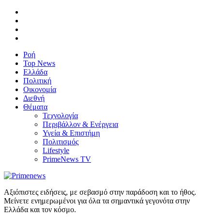
Ροή
Top News
Ελλάδα
Πολιτική
Οικονομία
Διεθνή
Θέματα
Τεχνολογία
Περιβάλλον & Ενέργεια
Υγεία & Επιστήμη
Πολιτισμός
Lifestyle
PrimeNews TV
Αξιόπιστες ειδήσεις, με σεβασμό στην παράδοση και το ήθος.
Μείνετε ενημερωμένοι για όλα τα σημαντικά γεγονότα στην
Ελλάδα και τον κόσμο.