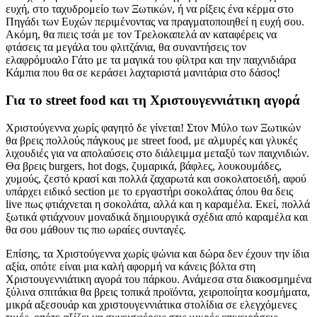
ευχή, στο ταχυδρομείο των Ξωτικών, ή να ρίξεις ένα κέρμα στο
Πηγάδι των Ευχών περιμένοντας να πραγματοποιηθεί η ευχή σου.
Ακόμη, θα πιεις τσάι με τον Τρελοκαπελά αν καταφέρεις να
φτάσεις τα μεγάλα του φλιτζάνια, θα συναντήσεις τον
ελαφρόμυαλο Γάτο με τα μαγικά του φίλτρα και την παιχνιδιάρα
Κάμπια που θα σε κεράσει λαχταριστά μανιτάρια στο δάσος!
Για το street food και τη Χριστουγεννιάτικη αγορά
Χριστούγεννα χωρίς φαγητό δε γίνεται! Στον Μύλο των Ξωτικών
θα βρεις πολλούς πάγκους με street food, με αλμυρές και γλυκές
λιχουδιές για να απολαύσεις στο διάλειμμα μεταξύ των παιχνιδιών.
Θα βρεις burgers, hot dogs, ζυμαρικά, βάφλες, λουκουμάδες,
χυμούς, ζεστό κρασί και πολλά ζαχαρωτά και σοκολατοειδή, αφού
υπάρχει ειδικό section με το εργαστήρι σοκολάτας όπου θα δεις
live πως φτιάχνεται η σοκολάτα, αλλά και η καραμέλα. Εκεί, πολλά
ξωτικά φτιάχνουν μοναδικά δημιουργικά σχέδια από καραμέλα και
θα σου μάθουν τις πιο ωραίες συνταγές.
Επίσης, τα Χριστούγεννα χωρίς ψώνια και δώρα δεν έχουν την ίδια
αξία, οπότε είναι μια καλή αφορμή να κάνεις βόλτα στη
Χριστουγεννιάτικη αγορά του πάρκου. Ανάμεσα στα διακοσμημένα
ξύλινα σπιτάκια θα βρεις τοπικά προϊόντα, χειροποίητα κοσμήματα,
μικρά αξεσουάρ και χριστουγεννιάτικα στολίδια σε ελεγχόμενες