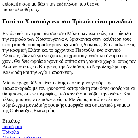
επίσκεψή σου με βάση την εκδήλωση που θες να
παρακολουθήσεις.
Γιατί τα Χριστούγεννα στα Τρίκαλα είναι μοναδικά
Εκτός από την εμπειρία σου στο Μύλο των Ξωτικών, τα Τρίκαλα
την περίοδο των Χριστουγέννων, βρίσκονται στην καλύτερη τους
φάση και θα σου προσφέρουν αξέχαστες διακοπές. Θα επισκεφθείς
την κοσμική Ελάτη και το αρχοντικό Περτούλι, ένα σκηνικό
Άλπεων, ιδανικό για να ζήσεις το χριστουγεννιάτικο όνειρο στο
χιόνι. Θα δεις ωραία αρχοντικά σπίτια στα γραφικά χωριά, όπως τον
Ασπροπόταμο, το Κοτρώνι, την Ανθούσα, το Νεραϊδοχώρι, την
Καλλιρόη και την Αγία Παρασκευή.
Μία υπέροχη βόλτα είναι επίσης στο πέτρινο γεφύρι της
Παλαιοκαρυάς με τον ξακουστό καταρράκτη που όσες φορές και να
θαυμάσεις σε φωτογραφίες, από κοντά σου κόβει την ανάσα. Και
τέλος, μπορείς να επισκεφθείς τα Μετέωρα, αυτό το πέτρινο
σύμπλεγμα μοναδικής φυσικής ομορφιάς και σημαντικό μνημείο
της Ορθόδοξης Εκκλησίας.
Ετικέτες:
πρόσφατα
Τρίκαλα
Μύλος των Ξωτικών