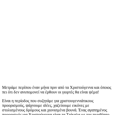
Μετράμε περίπου έναν μήνα πριν από τα Χριστούγεννα και όποιος
πει ότι δεν ανυπομονεί να έρθουν οι γιορτές θα είναι ψέμα!
Είναι η περίοδος που συζητάμε για χριστουγεννιάτικους
προορισμούς, ψάχνουμε ιδέες, χαζεύουμε εικόνες με
στολισμένους δρόμους και χιονισμένα βουνά. Ένας αγαπημένος
προορισμός για Χριστούγεννα είναι τα Τρίκαλα με τον περιβόητο