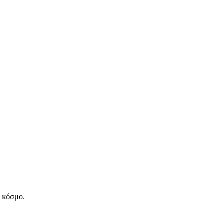
ν κόσμο.