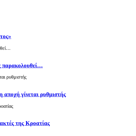
άτος»
ός παρακολουθεί…
η αποχή γίνεται ρυθμιστής
 ακτές της Κροατίας