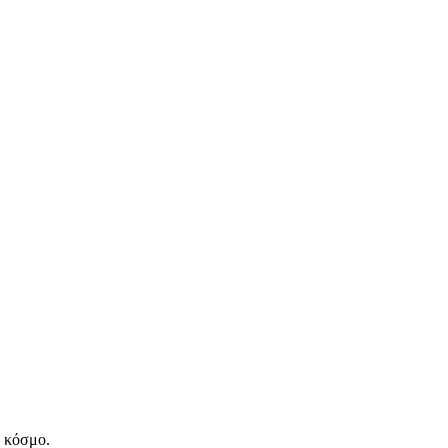
ν κόσμο.