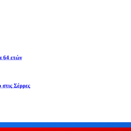
α 64 ετών
 στις Σέρρες