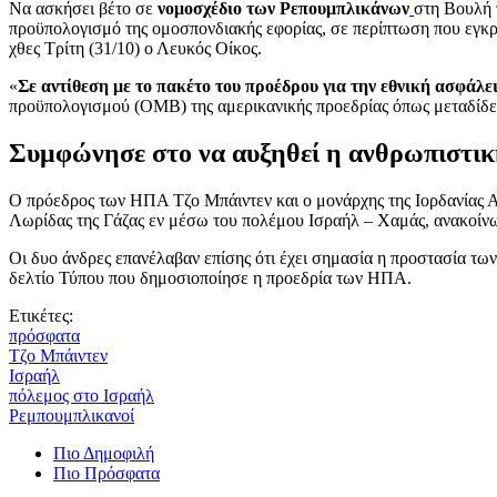
Να ασκήσει βέτο σε
νομοσχέδιο των Ρεπουμπλικάνων
στη Βουλή 
προϋπολογισμό της ομοσπονδιακής εφορίας, σε περίπτωση που εγκρ
χθες Τρίτη (31/10) ο Λευκός Οίκος.
«
Σε αντίθεση με το πακέτο του προέδρου για την εθνική ασφάλε
προϋπολογισμού (OMB) της αμερικανικής προεδρίας όπως μεταδίδε
Συμφώνησε στο να αυξηθεί η ανθρωπιστικ
Ο πρόεδρος των ΗΠΑ Τζο Μπάιντεν και ο μονάρχης της Ιορδανίας 
Λωρίδας της Γάζας εν μέσω του πολέμου Ισραήλ – Χαμάς, ανακοίν
Οι δυο άνδρες επανέλαβαν επίσης ότι έχει σημασία η προστασία των
δελτίο Τύπου που δημοσιοποίησε η προεδρία των ΗΠΑ.
Ετικέτες:
πρόσφατα
Τζο Μπάιντεν
Ισραήλ
πόλεμος στο Ισραήλ
Ρεμπουμπλικανοί
Πιο Δημοφιλή
Πιο Πρόσφατα