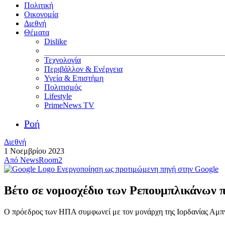
Πολιτική
Οικονομία
Διεθνή
Θέματα
Dislike
Τεχνολογία
Περιβάλλον & Ενέργεια
Υγεία & Επιστήμη
Πολιτισμός
Lifestyle
PrimeNews TV
Ροή
Διεθνή
1 Νοεμβρίου 2023
Από
NewsRoom2
Ενεργοποίηση ως προτιμώμενη πηγή στην Google
Βέτο σε νομοσχέδιο των Ρεπουμπλικάνων π
Ο πρόεδρος των ΗΠΑ συμφωνεί με τον μονάρχη της Ιορδανίας Αμπν