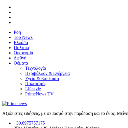
Ροή
Top News
Ελλάδα
Πολιτική
Οικονομία
Διεθνή
Θέματα
Τεχνολογία
Περιβάλλον & Ενέργεια
Υγεία & Επιστήμη
Πολιτισμός
Lifestyle
PrimeNews TV
Αξιόπιστες ειδήσεις, με σεβασμό στην παράδοση και το ήθος. Μείν
+30.6975757175