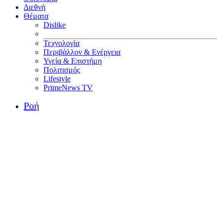
Διεθνή
Θέματα
Dislike
Τεχνολογία
Περιβάλλον & Ενέργεια
Υγεία & Επιστήμη
Πολιτισμός
Lifestyle
PrimeNews TV
Ροή