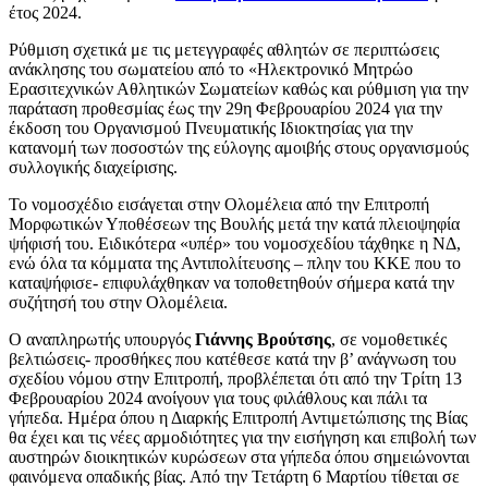
έτος 2024.
Ρύθμιση σχετικά με τις μετεγγραφές αθλητών σε περιπτώσεις
ανάκλησης του σωματείου από το «Ηλεκτρονικό Μητρώο
Ερασιτεχνικών Αθλητικών Σωματείων καθώς και ρύθμιση για την
παράταση προθεσμίας έως την 29η Φεβρουαρίου 2024 για την
έκδοση του Οργανισμού Πνευματικής Ιδιοκτησίας για την
κατανομή των ποσοστών της εύλογης αμοιβής στους οργανισμούς
συλλογικής διαχείρισης.
Το νομοσχέδιο εισάγεται στην Ολομέλεια από την Επιτροπή
Μορφωτικών Υποθέσεων της Βουλής μετά την κατά πλειοψηφία
ψήφισή του. Ειδικότερα «υπέρ» του νομοσχεδίου τάχθηκε η ΝΔ,
ενώ όλα τα κόμματα της Αντιπολίτευσης – πλην του ΚΚΕ που το
καταψήφισε- επιφυλάχθηκαν να τοποθετηθούν σήμερα κατά την
συζήτησή του στην Ολομέλεια.
Ο αναπληρωτής υπουργός
Γιάννης Βρούτσης
, σε νομοθετικές
βελτιώσεις- προσθήκες που κατέθεσε κατά την β’ ανάγνωση του
σχεδίου νόμου στην Επιτροπή, προβλέπεται ότι από την Τρίτη 13
Φεβρουαρίου 2024 ανοίγουν για τους φιλάθλους και πάλι τα
γήπεδα. Ημέρα όπου η Διαρκής Επιτροπή Αντιμετώπισης της Βίας
θα έχει και τις νέες αρμοδιότητες για την εισήγηση και επιβολή των
αυστηρών διοικητικών κυρώσεων στα γήπεδα όπου σημειώνονται
φαινόμενα οπαδικής βίας. Από την Τετάρτη 6 Μαρτίου τίθεται σε