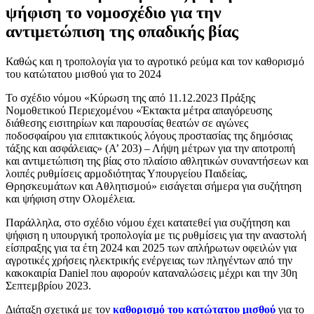
ψήφιση το νομοσχέδιο για την
αντιμετώπιση της οπαδικής βίας
Καθώς και η τροπολογία για το αγροτικό ρεύμα και τον καθορισμό
του κατώτατου μισθού για το 2024
Το σχέδιο νόμου «Κύρωση της από 11.12.2023 Πράξης
Νομοθετικού Περιεχομένου «Έκτακτα μέτρα απαγόρευσης
διάθεσης εισιτηρίων και παρουσίας θεατών σε αγώνες
ποδοσφαίρου για επιτακτικούς λόγους προστασίας της δημόσιας
τάξης και ασφάλειας» (Α’ 203) – Λήψη μέτρων για την αποτροπή
και αντιμετώπιση της βίας στο πλαίσιο αθλητικών συναντήσεων και
λοιπές ρυθμίσεις αρμοδιότητας Υπουργείου Παιδείας,
Θρησκευμάτων και Αθλητισμού» εισάγεται σήμερα για συζήτηση
και ψήφιση στην Ολομέλεια.
Παράλληλα, στο σχέδιο νόμου έχει κατατεθεί για συζήτηση και
ψήφιση η υπουργική τροπολογία με τις ρυθμίσεις για την αναστολή
είσπραξης για τα έτη 2024 και 2025 των απλήρωτων οφειλών για
αγροτικές χρήσεις ηλεκτρικής ενέργειας των πληγέντων από την
κακοκαιρία Daniel που αφορούν καταναλώσεις μέχρι και την 30η
Σεπτεμβρίου 2023.
Διάταξη σχετικά με τον
καθορισμό του κατώτατου μισθού
για το