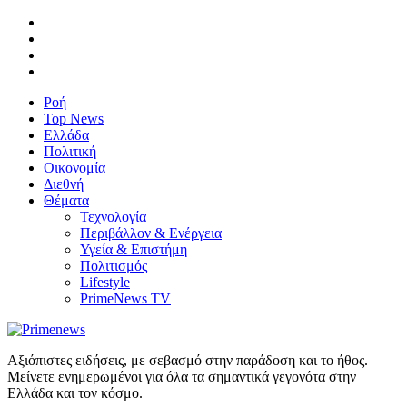
Ροή
Top News
Ελλάδα
Πολιτική
Οικονομία
Διεθνή
Θέματα
Τεχνολογία
Περιβάλλον & Ενέργεια
Υγεία & Επιστήμη
Πολιτισμός
Lifestyle
PrimeNews TV
Αξιόπιστες ειδήσεις, με σεβασμό στην παράδοση και το ήθος.
Μείνετε ενημερωμένοι για όλα τα σημαντικά γεγονότα στην
Ελλάδα και τον κόσμο.