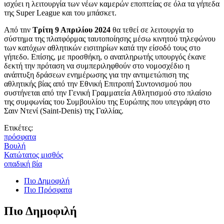
ισχύει η λειτουργία των νέων καμερών εποπτείας σε όλα τα γήπεδα
της Super League και του μπάσκετ.
Από τnν
Τρίτη 9 Απριλίου 2024
θα τεθεί σε λειτουργία το
σύστημα της πλατφόρμας ταυτοποίησης μέσω κινητού τηλεφώνου
των κατόχων αθλητικών εισιτηρίων κατά την είσοδό τους στο
γήπεδο. Επίσης, με προσθήκη, ο αναπληρωτής υπουργός έκανε
δεκτή την πρόταση να συμπεριληφθούν στο νομοσχέδιο η
ανάπτυξη δράσεων ενημέρωσης για την αντιμετώπιση της
αθλητικής βίας από την Εθνική Επιτροπή Συντονισμού που
συστήνεται από την Γενική Γραμματεία Αθλητισμού στο πλαίσιο
της συμφωνίας του Συμβουλίου της Ευρώπης που υπεγράφη στο
Σαιν Ντενί (Saint-Denis) της Γαλλίας.
Ετικέτες:
πρόσφατα
Βουλή
Κατώτατος μισθός
οπαδική βία
Πιο Δημοφιλή
Πιο Πρόσφατα
Πιο Δημοφιλή