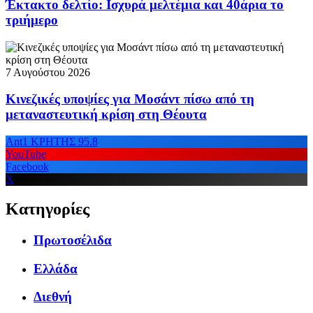
Έκτακτο δελτίο: Ισχυρά μελτέμια και 40άρια το
τριήμερο
7 Αυγούστου 2026
Κινεζικές υποψίες για Μοσάντ πίσω από τη
μεταναστευτική κρίση στη Θέουτα
Ant1 ΚΡΗΤΗΣ 95.8
YouTube
Facebook
X
Κατηγορίες
Πρωτοσέλιδα
Ελλάδα
Διεθνή