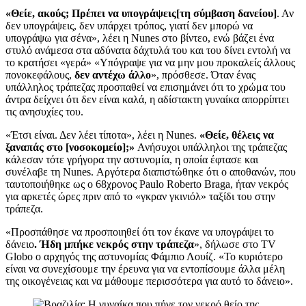
«Θείε, ακούς; Πρέπει να υπογράψεις[τη σύμβαση δανείου]
. Αν
δεν υπογράψεις, δεν υπάρχει τρόπος, γιατί δεν μπορώ να
υπογράψω για σένα», λέει η Nunes στο βίντεο, ενώ βάζει ένα
στυλό ανάμεσα στα αδύνατα δάχτυλά του και του δίνει εντολή να
το κρατήσει «γερά» «Υπόγραψε για να μην μου προκαλείς άλλους
πονοκεφάλους,
δεν αντέχω άλλο
», πρόσθεσε. Όταν ένας
υπάλληλος τράπεζας προσπαθεί να επισημάνει ότι το χρώμα του
άντρα δείχνει ότι δεν είναι καλά, η αδίστακτη γυναίκα απορρίπτει
τις ανησυχίες του.
«Έτσι είναι. Δεν λέει τίποτα», λέει η Nunes.
«Θείε, θέλεις να
ξαναπάς στο [νοσοκομείο];»
Ανήσυχοι υπάλληλοι της τράπεζας
κάλεσαν τότε γρήγορα την αστυνομία, η οποία έφτασε και
συνέλαβε τη Nunes. Αργότερα διαπιστώθηκε ότι ο αποθανών, που
ταυτοποιήθηκε ως ο 68χρονος Paulo Roberto Braga, ήταν νεκρός
για αρκετές ώρες πριν από το «γκραν γκινιόλ» ταξίδι του στην
τράπεζα.
«Προσπάθησε να προσποιηθεί ότι τον έκανε να υπογράψει το
δάνειο
. Ήδη μπήκε νεκρός στην τράπεζα
», δήλωσε στο TV
Globo ο αρχηγός της αστυνομίας Φάμπιο Λουίζ. «Το κυριότερο
είναι να συνεχίσουμε την έρευνα για να εντοπίσουμε άλλα μέλη
της οικογένειας και να μάθουμε περισσότερα για αυτό το δάνειο».