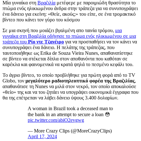
Mία γυναίκα στη
Βραζιλία
μετέφερε με παροιμιώδη θρασύτητα το
πτώμα ενός ηλικιωμένου άνδρα στην τράπεζα για να συνυπογράψει
ένα δάνειο για εκείνη: «Θείε, ακούς;» του είπε, σε ένα τρομακτικό
βίντεο που κάνει τον γύρο του κόσμου
Σε μια σκηνή που μοιάζει βγαλμένη απο ταινία τρόμου,
μια
γυναίκα στη Βραζιλία οδήγησε το πτώμα ενός ηλικιωμένου σε μια
τράπεζα του
Ρίο ντε Τζανέιρο
για να προσπαθήσει να τον κάνει να
συνυπογράψει ένα δάνειο. Η πελάτης της τράπεζας, που
ταυτοποιήθηκε ως Erika de Souza Vieira Nunes, απαθανατίστηκε
σε βίντεο να στέκεται δίπλα στον αποθανόντα που καθόταν σε
καρέκλα και φαινομενικά να κρατά ψηλά το πεσμένο κεφάλι του.
Το άγριο βίντεο, το οποίο προβλήθηκε για πρώτη φορά από το TV
Globo, τον
μεγαλύτερο ραδιοτηλεοπτικό φορέα της Βραζιλίας
,
απαθανάτισε τη Nunes να μιλά στον νεκρό, τον οποίο αποκαλούσε
«θείο» της και να του ζητάει να υπογράψει οικονομικά έγγραφα που
θα της επέτρεπαν να λάβει δάνειο ύψους 3.400 δολαρίων.
A woman in Brazil took a deceased man to
the bank in an attempt to secure a loan 😳
pic.twitter.com/abiO2evgwg
— More Crazy Clips (@MoreCrazyClips)
April 17, 2024