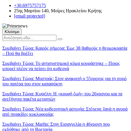
+30.6975757175
25ης Μαρτίου 140, Μοίρες Ηρακλείου Κρήτης
[email protected]
Κλείσιμο
Συμβαίνει Τώρα:
Καιρός σήμερα: Έως 38 βαθμούς η θερμοκρασία
– Πού θα βρέξει
Συμβαίνει Τώρα:
Το αντισυστημικό κύμα κουράστηκε – Ποιος
μπορεί πλέον να πείσει ότι κυβερνά
Συμβαίνει Τώρα:
Μυστράς: Στον ανακριτή ο 55χρονος για τη σορό
του πατέρα του στον καταψύκτη
Συμβαίνει Τώρα:
Κυψέλη: Η «κρυφή ζωή» του 26χρονου και τα
ανεξήγητα πακέτα μετρητών
Συμβαίνει Τώρα:
Νέα κυβερνητική αστοχία: Στέρεψε ξανά η αγορά
από πινακίδες κυκλοφορίας
Συμβαίνει Τώρα:
Marfin: Στην Εισαγγελία η 46χρονη που
εκδόθηκε από τη Βρετανία