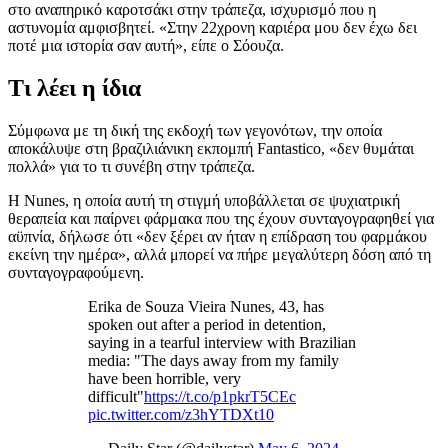
στο αναπηρικό καροτσάκι στην τράπεζα, ισχυρισμό που η
αστυνομία αμφισβητεί. «Στην 22χρονη καριέρα μου δεν έχω δει
ποτέ μια ιστορία σαν αυτή», είπε ο Σόουζα.
Τι λέει η ίδια
Σύμφωνα με τη δική της εκδοχή των γεγονότων, την οποία
αποκάλυψε στη βραζιλιάνικη εκπομπή Fantastico, «δεν θυμάται
πολλά» για το τι συνέβη στην τράπεζα.
Η Nunes, η οποία αυτή τη στιγμή υποβάλλεται σε ψυχιατρική
θεραπεία και παίρνει φάρμακα που της έχουν συνταγογραφηθεί για
αϋπνία, δήλωσε ότι «δεν ξέρει αν ήταν η επίδραση του φαρμάκου
εκείνη την ημέρα», αλλά μπορεί να πήρε μεγαλύτερη δόση από τη
συνταγογραφούμενη.
Erika de Souza Vieira Nunes, 43, has
spoken out after a period in detention,
saying in a tearful interview with Brazilian
media: "The days away from my family
have been horrible, very
difficult"
https://t.co/p1pkrT5CEc
pic.twitter.com/z3hYTDXt10