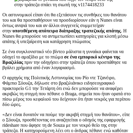
Οι αστυνομικοί είπαν ότι θα εξετάσουν τις συνθήκες του θανάτου
του και θα προσπαθήσουν να προσδιορίσουν εάν η Νunes είναι
όντως ανιψιά του και αν άλλοι συγγενείς συμμετείχαν
στην
υποτιθέμενη απόπειρα διάπραξης τραπεζικής απάτης
. Η
Nunes θα μπορούσε να αντιμετωπίσει κατηγορίες για κλοπή μέσω
απάτης ή υπεξαίρεση και κατάχρηση πτώματος
Σε ένα συγκλονιστικό νέο βίντεο μάλιστα η γυναίκα φαίνεται να
οδηγεί το αμαξίδιο με το πτώμα
σε ένα εμπορικό κέντρο της
Βραζιλίας
πριν την οδηγήσει στην τράπεζα όπου προσπάθησε να
βγάλει χρήματα από έναν λογαριασμό.
Ο αρχηγός της Πολιτικής Αστυνομίας του Ρίο ντε Τζανέιρο,
Φάμπιο Σόουζα, δήλωσε στο βραζιλιάνικο ειδησεογραφικό
πρακτορείο G1 την Τετάρτη ότι ενώ δεν μπορούσε να αναφέρει
ακριβώς τη στιγμή που πέθανε ο Βraga, σημεία που ήταν ορατά στο
πίσω μέρος του κεφαλιού του δείχνουν ότι ήταν νεκρός για περίπου
δύο ώρες.
«Δεν είναι δυνατόν να πούμε την ακριβή στιγμή του θανάτου», είπε
ο Σόουζα, προσθέτοντας οτι αναζητείται ο οδηγός της εφαρμογής
rideshare που άφησε τη de Souza με τον νεκρό θείο της στην
τράπεζα. Η κατηγορούμενη λέει οτι ο άνδρας πέθανε ενώ καθόταν