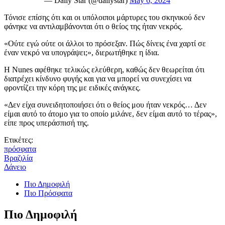
— Daily Star (@dailystar)
May 6, 2024
Τόνισε επίσης ότι και οι υπόλοιποι μάρτυρες του σκηνικού δεν
φάνηκε να αντιλαμβάνονται ότι ο θείος της ήταν νεκρός.
«Ούτε εγώ ούτε οι άλλοι το πρόσεξαν. Πώς δίνεις ένα χαρτί σε
έναν νεκρό να υπογράψει;», διερωτήθηκε η ίδια.
Η Nunes αφέθηκε τελικώς ελεύθερη, καθώς δεν θεωρείται ότι
διατρέχει κίνδυνο φυγής και για να μπορεί να συνεχίσει να
φροντίζει την κόρη της με ειδικές ανάγκες.
«Δεν είχα συνειδητοποιήσει ότι ο θείος μου ήταν νεκρός… Δεν
είμαι αυτό το άτομο για το οποίο μιλάνε, δεν είμαι αυτό το τέρας»,
είπε προς υπεράσπισή της.
Ετικέτες:
πρόσφατα
Βραζιλία
Δάνειο
Πιο Δημοφιλή
Πιο Πρόσφατα
Πιο Δημοφιλή