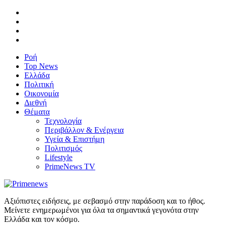
Ροή
Top News
Ελλάδα
Πολιτική
Οικονομία
Διεθνή
Θέματα
Τεχνολογία
Περιβάλλον & Ενέργεια
Υγεία & Επιστήμη
Πολιτισμός
Lifestyle
PrimeNews TV
Αξιόπιστες ειδήσεις, με σεβασμό στην παράδοση και το ήθος.
Μείνετε ενημερωμένοι για όλα τα σημαντικά γεγονότα στην
Ελλάδα και τον κόσμο.