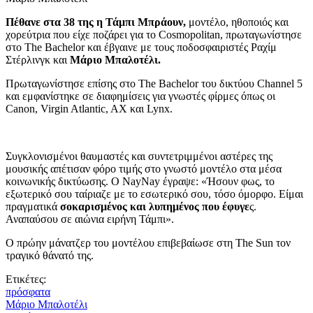
Πέθανε στα 38 της η Τάμπι Μπράουν,
μοντέλο, ηθοποιός και
χορεύτρια που είχε ποζάρει για το Cosmopolitan, πρωταγωνίστησε
στο The Bachelor και έβγαινε με τους ποδοσφαιριστές Ραχίμ
Στέρλινγκ και
Μάριο Μπαλοτέλι.
Πρωταγωνίστησε επίσης στο The Bachelor του δικτύου Channel 5
και εμφανίστηκε σε διαφημίσεις για γνωστές φίρμες όπως οι
Canon, Virgin Atlantic, AX και Lynx.
Συγκλονισμένοι θαυμαστές και συντετριμμένοι αστέρες της
μουσικής απέτισαν φόρο τιμής στο γνωστό μοντέλο στα μέσα
κοινωνικής δικτύωσης. Ο NayNay έγραψε: «Ήσουν φως, το
εξωτερικό σου ταίριαζε με το εσωτερικό σου, τόσο όμορφο. Είμαι
πραγματικά
σοκαρισμένος και λυπημένος που έφυγε
ς.
Αναπαύσου σε αιώνια ειρήνη Τάμπι».
Ο πρώην μάνατζερ του μοντέλου επιβεβαίωσε στη The Sun τον
τραγικό θάνατό της.
Ετικέτες:
πρόσφατα
Μάριο Μπαλοτέλι