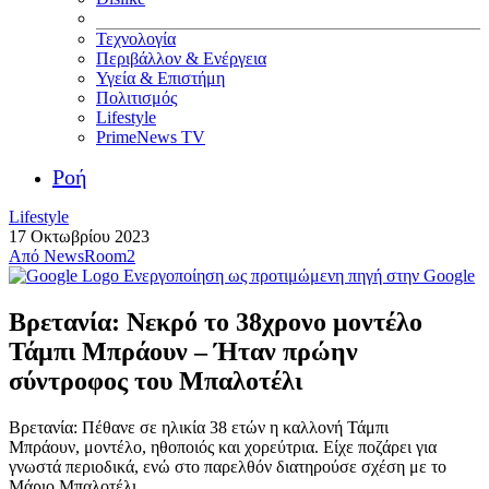
Τεχνολογία
Περιβάλλον & Ενέργεια
Υγεία & Επιστήμη
Πολιτισμός
Lifestyle
PrimeNews TV
Ροή
Lifestyle
17 Οκτωβρίου 2023
Από
NewsRoom2
Ενεργοποίηση ως προτιμώμενη πηγή στην Google
Βρετανία: Νεκρό το 38χρονο μοντέλο
Τάμπι Μπράουν – Ήταν πρώην
σύντροφος του Μπαλοτέλι
Βρετανία: Πέθανε σε ηλικία 38 ετών η καλλονή Τάμπι
Μπράουν, μοντέλο, ηθοποιός και χορεύτρια. Είχε ποζάρει για
γνωστά περιοδικά, ενώ στο παρελθόν διατηρούσε σχέση με το
Μάριο Μπαλοτέλι