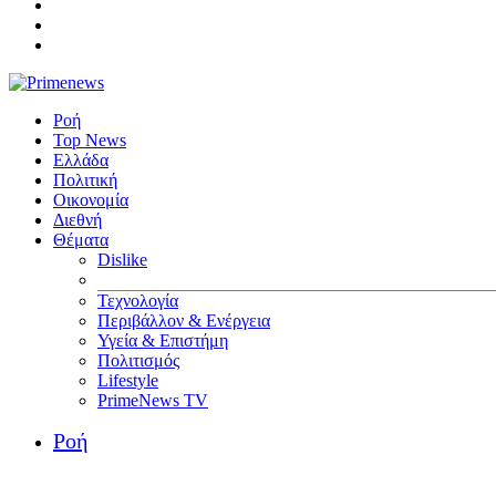
Ροή
Top News
Ελλάδα
Πολιτική
Οικονομία
Διεθνή
Θέματα
Dislike
Τεχνολογία
Περιβάλλον & Ενέργεια
Υγεία & Επιστήμη
Πολιτισμός
Lifestyle
PrimeNews TV
Ροή