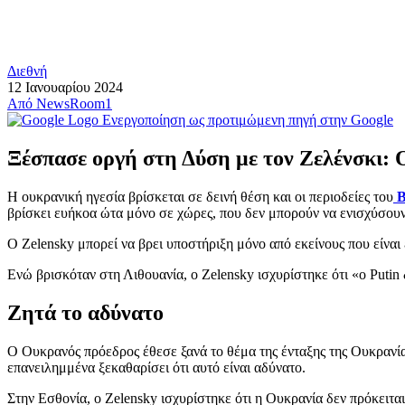
Διεθνή
12 Ιανουαρίου 2024
Από
NewsRoom1
Ενεργοποίηση ως προτιμώμενη πηγή στην Google
Ξέσπασε οργή στη Δύση με τον Ζελένσκι: Ο
Η ουκρανική ηγεσία βρίσκεται σε δεινή θέση και οι περιοδείες του
Β
βρίσκει ευήκοα ώτα μόνο σε χώρες, που δεν μπορούν να ενισχύσουν
Ο Zelensky μπορεί να βρει υποστήριξη μόνο από εκείνους που είναι ε
Ενώ βρισκόταν στη Λιθουανία, ο Zelensky ισχυρίστηκε ότι «ο Putin 
Ζητά το αδύνατο
Ο Ουκρανός πρόεδρος έθεσε ξανά το θέμα της ένταξης της Ουκρανί
επανειλημμένα ξεκαθαρίσει ότι αυτό είναι αδύνατο.
Στην Εσθονία, ο Zelensky ισχυρίστηκε ότι η Ουκρανία δεν πρόκειτα