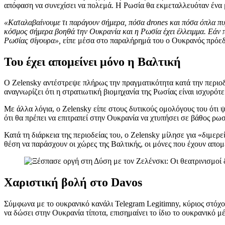
απόφαση να συνεχίσει να πολεμά. Η Ρωσία θα εκμεταλλευόταν ένα μί
«Καταλαβαίνουμε τι παράγουν σήμερα, πόσα drones και πόσα όπλα πυρ
κόσμος σήμερα βοηθά την Ουκρανία και η Ρωσία έχει έλλειμμα. Εάν παγ
Ρωσίας σίγουρα»,
είπε μέσα στο παραλήρημά του ο Ουκρανός πρόεδ
Του έχει απομείνει μόνο η Βαλτική
Ο Zelensky αντέστρεψε πλήρως την πραγματικότητα κατά την περιοδ
αναγνωρίζει ότι η στρατιωτική βιομηχανία της Ρωσίας είναι ισχυρότε
Με άλλα λόγια, ο Zelensky είπε στους δυτικούς ομολόγους του ότι 
ότι θα πρέπει να επιτραπεί στην Ουκρανία να χτυπήσει σε βάθος ρ
Κατά τη διάρκεια της περιοδείας του, ο Zelensky μίλησε για «διμερε
θέση να παράσχουν οι χώρες της Βαλτικής, οι μόνες που έχουν απομε
Χαριστική βολή στο Davos
Σύμφωνα με το ουκρανικό κανάλι Telegram Legitimny, κύριος στόχο
να δώσει στην Ουκρανία τίποτα, επισημαίνει το ίδιο το ουκρανικό μ