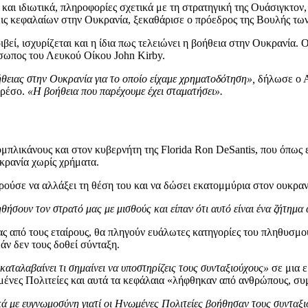
και ιδιωτικά, πληροφορίες σχετικά με τη στρατηγική της Ουάσιγκτον
εις κεφαλαίων στην Ουκρανία, ξεκαθάρισε ο πρόεδρος της Βουλής τ
ιβεί, ισχυρίζεται και η ίδια πως τελειώνει η βοήθεια στην Ουκρανία
σωπος του Λευκού Οίκου John Kirby.
θειας στην Ουκρανία για το οποίο είχαμε χρηματοδότηση»,
δήλωσε ο Α
κρέσο.
«Η βοήθεια που παρέχουμε έχει σταματήσει».
μπλικάνους και στον κυβερνήτη της Florida Ron DeSantis, που όπως
κρανία χωρίς χρήματα.
ούσε να αλλάξει τη θέση του και να δώσει εκατομμύρια στον ουκραν
ήσουν τον στρατό μας με μισθούς και είπαν ότι αυτό είναι ένα ζήτημα
ας από τους εταίρους, θα πληγούν ευάλωτες κατηγορίες του πληθυσμο
ν δεν τους δοθεί σύνταξη.
 καταλαβαίνει τι σημαίνει να υποστηρίζεις τους συνταξιούχους»
σε μια 
ωμένες Πολιτείες και αυτά τα κεφάλαια «λήφθηκαν από ανθρώπους, 
ά με ευγνωμοσύνη γιατί οι Ηνωμένες Πολιτείες βοήθησαν τους συνταξ