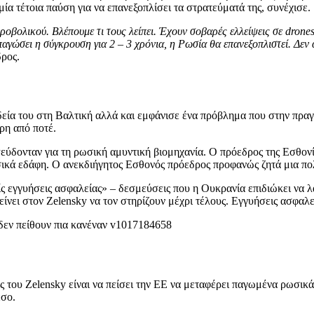
α τέτοια παύση για να επανεξοπλίσει τα στρατεύματά της, συνέχισε.
οβολικού. Βλέπουμε τι τους λείπει. Έχουν σοβαρές ελλείψεις σε drone
ώσει η σύγκρουση για 2 – 3 χρόνια, η Ρωσία θα επανεξοπλιστεί. Δεν αξ
ρος.
εία του στη Βαλτική αλλά και εμφάνισε ένα πρόβλημα που στην πραγ
ρη από ποτέ.
ψεύδονταν για τη ρωσική αμυντική βιομηχανία. Ο πρόεδρος της Εσθον
ωσικά εδάφη. Ο ανεκδιήγητος Εσθονός πρόεδρος προφανώς ζητά μια π
ίς εγγυήσεις ασφαλείας» – δεσμεύσεις που η Ουκρανία επιδιώκει να λά
ίνει στον Zelensky να τον στηρίζουν μέχρι τέλους. Εγγυήσεις ασφαλεί
ς του Zelensky είναι να πείσει την ΕΕ να μεταφέρει παγωμένα ρωσικ
έσο.