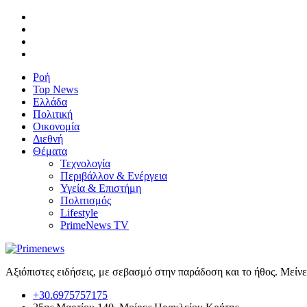
Ροή
Top News
Ελλάδα
Πολιτική
Οικονομία
Διεθνή
Θέματα
Τεχνολογία
Περιβάλλον & Ενέργεια
Υγεία & Επιστήμη
Πολιτισμός
Lifestyle
PrimeNews TV
Αξιόπιστες ειδήσεις, με σεβασμό στην παράδοση και το ήθος. Μείν
+30.6975757175