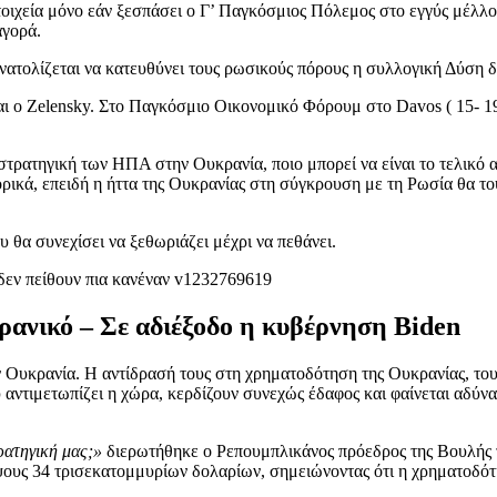
ιχεία μόνο εάν ξεσπάσει ο Γ’ Παγκόσμιος Πόλεμος στο εγγύς μέλλον.
αγορά.
νατολίζεται να κατευθύνει τους ρωσικούς πόρους η συλλογική Δύση δι
και ο Zelensky. Στο Παγκόσμιο Οικονομικό Φόρουμ στο Davos ( 15- 
 στρατηγική των ΗΠΑ στην Ουκρανία, ποιο μπορεί να είναι το τελικό
κά, επειδή η ήττα της Ουκρανίας στη σύγκρουση με τη Ρωσία θα το
υ θα συνεχίσει να ξεθωριάζει μέχρι να πεθάνει.
ρανικό – Σε αδιέξοδο η κυβέρνηση Biden
ην Ουκρανία. Η αντίδρασή τους στη χρηματοδότηση της Ουκρανίας, το
ντιμετωπίζει η χώρα, κερδίζουν συνεχώς έδαφος και φαίνεται αδύνα
τρατηγική μας;»
διερωτήθηκε ο Ρεπουμπλικάνος πρόεδρος της Βουλής
υς 34 τρισεκατομμυρίων δολαρίων, σημειώνοντας ότι η χρηματοδότη