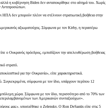
, αλλά η κυβέρνηση Biden δεν ανταποκρίθηκε στο αίτημά του. Χωρίς
ων Αντιπροσώπων.
. Οι ΗΠΑ δεν μπορούν πλέον να στέλνουν στρατιωτική βοήθεια στην
μερικανός αξιωματούχος. Σύμφωνα με τον Kirby, η περαιτέρω
 είπε ο Ουκρανός πρόεδρος, εμποδίζουν την απελευθέρωση βοήθειας
ικό στρατό.
 αποκλειστικά για την Ουκρανία»
, είπε χαρακτηριστικά.
ύ. Συγκεκριμένα, σύμφωνα με τον ίδιο, υπάρχουν περίπου 12
εμπόλεμη χώρα. Σύμφωνα με τον ίδιο, περισσότερο από το 70% των
συμπεριλαμβανομένων των Αμερικανών συνταξιούχων».
ιούχους μας»,
υποσχέθηκε ο Zelensky. Ο Ron DeSantis είπε στις 5