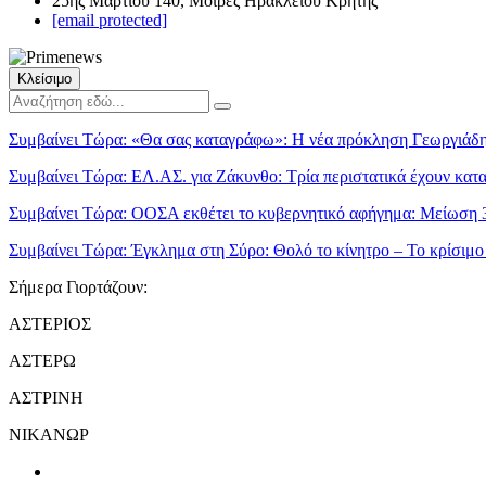
25ης Μαρτίου 140, Μοίρες Ηρακλείου Κρήτης
[email protected]
Κλείσιμο
Συμβαίνει Τώρα:
«Θα σας καταγράφω»: Η νέα πρόκληση Γεωργιάδη 
Συμβαίνει Τώρα:
ΕΛ.ΑΣ. για Ζάκυνθο: Τρία περιστατικά έχουν κα
Συμβαίνει Τώρα:
ΟΟΣΑ εκθέτει το κυβερνητικό αφήγημα: Μείωση 
Συμβαίνει Τώρα:
Έγκλημα στη Σύρο: Θολό το κίνητρο – Το κρίσιμο 
Σήμερα Γιορτάζουν:
ΑΣΤΕΡΙΟΣ
ΑΣΤΕΡΩ
ΑΣΤΡΙΝΗ
ΝΙΚΑΝΩΡ