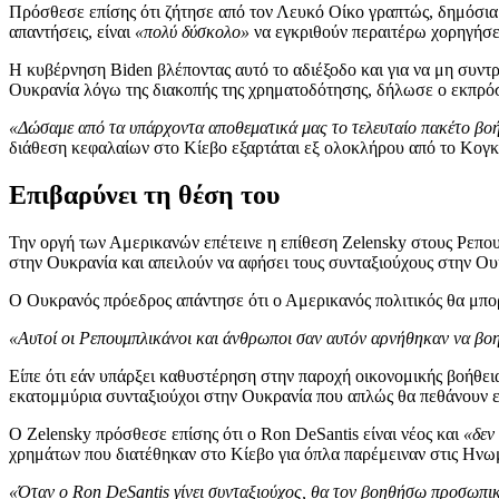
Πρόσθεσε επίσης ότι ζήτησε από τον Λευκό Οίκο γραπτώς, δημόσια 
απαντήσεις, είναι
«πολύ δύσκολο»
να εγκριθούν περαιτέρω χορηγήσ
Η κυβέρνηση Biden βλέποντας αυτό το αδιέξοδο και για να μη συντρ
Ουκρανία λόγω της διακοπής της χρηματοδότησης, δήλωσε ο εκπρό
«Δώσαμε από τα υπάρχοντα αποθεματικά μας το τελευταίο πακέτο βοή
διάθεση κεφαλαίων στο Κίεβο εξαρτάται εξ ολοκλήρου από το Κογ
Επιβαρύνει τη θέση του
Την οργή των Αμερικανών επέτεινε η επίθεση Zelensky στους Ρεπου
στην Ουκρανία και απειλούν να αφήσει τους συνταξιούχους στην Ου
O Ουκρανός πρόεδρος απάντησε ότι ο Αμερικανός πολιτικός θα μπορ
«Αυτοί οι Ρεπουμπλικάνοι και άνθρωποι σαν αυτόν αρνήθηκαν να βοηθ
Είπε ότι εάν υπάρξει καθυστέρηση στην παροχή οικονομικής βοήθει
εκατομμύρια συνταξιούχοι στην Ουκρανία που απλώς θα πεθάνουν εά
Ο Zelensky πρόσθεσε επίσης ότι ο Ron DeSantis είναι νέος και
«δεν
χρημάτων που διατέθηκαν στο Κίεβο για όπλα παρέμειναν στις Ην
«Όταν ο Ron DeSantis γίνει συνταξιούχος, θα τον βοηθήσω προσωπικ