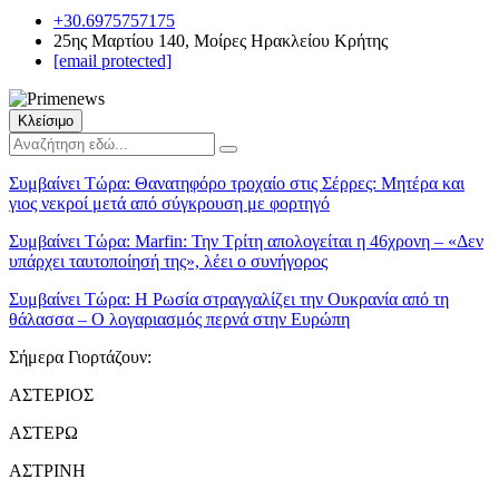
+30.6975757175
25ης Μαρτίου 140, Μοίρες Ηρακλείου Κρήτης
[email protected]
Κλείσιμο
Συμβαίνει Τώρα:
Θανατηφόρο τροχαίο στις Σέρρες: Μητέρα και
γιος νεκροί μετά από σύγκρουση με φορτηγό
Συμβαίνει Τώρα:
Marfin: Την Τρίτη απολογείται η 46χρονη – «Δεν
υπάρχει ταυτοποίησή της», λέει ο συνήγορος
Συμβαίνει Τώρα:
Η Ρωσία στραγγαλίζει την Ουκρανία από τη
θάλασσα – Ο λογαριασμός περνά στην Ευρώπη
Σήμερα Γιορτάζουν:
ΑΣΤΕΡΙΟΣ
ΑΣΤΕΡΩ
ΑΣΤΡΙΝΗ