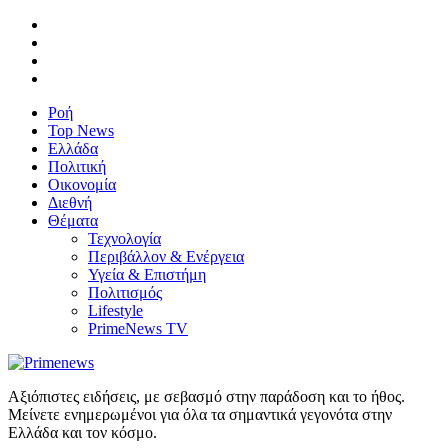
Ροή
Top News
Ελλάδα
Πολιτική
Οικονομία
Διεθνή
Θέματα
Τεχνολογία
Περιβάλλον & Ενέργεια
Υγεία & Επιστήμη
Πολιτισμός
Lifestyle
PrimeNews TV
Αξιόπιστες ειδήσεις, με σεβασμό στην παράδοση και το ήθος.
Μείνετε ενημερωμένοι για όλα τα σημαντικά γεγονότα στην
Ελλάδα και τον κόσμο.