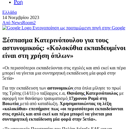
Ροή
Ελλάδα
14 Νοεμβρίου 2023
Από
NewsRoom2
Ενεργοποίηση ως προτιμώμενη πηγή στην Google
Ξέσπασμα Κατερινόπουλου για τους
αστυνομικούς: «Κολοκύθια εκπαιδευμένοι
είναι στη χρήση όπλων»
«Οι περισσότεροι εκπαιδεύονται στις σχολές και από εκεί και πέρα
μπορεί να γίνεται μια συντηρητική εκπαίδευση μία φορά στην
5ετία»
Για την εκπαίδευση των
αστυνομικών
στα όπλα μίλησε το πρωί
της Τρίτης (14/11) ο ταξίαρχος ε.α,
Θανάσης
Κατερινόπουλος
με
αφορμή τον θανάσιμο τραυματισμό
17χρονου Ρομά στη
Βοιωτία
μετά από καταδίωξη.
Χρησιμοποιώντας τη λέξη
«κολοκύθια» επεσήμανε πως «οι περισσότεροι εκπαιδεύονται
στις σχολές και από εκεί και πέρα μπορεί να γίνεται μια
συντηρητική εκπαίδευση μία φορά στην 5ετία».
«Το υπουργείο Προστασίας του Πολίτη διέταξε ΕΔΕ για να