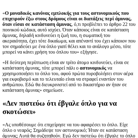
«
Ο μοναδικός κανόνας εμπλοκής για τους αστυνομικούς που
επιχειρούν έξω στους δρόμους είναι οι διατάξεις περί άμυνας,
όταν είσαι σε κατάσταση άμυνας
, ό,τι προβλέπει το άρθρο 22 του
ποινικού κώδικα, αυτό ισχύει. Όταν κάποιος είναι σε κατάσταση
άμυνας, δηλαδή κινδυνεύει η ζωή του, η σωματική του
ακεραιότητα, έχει τότε δικαίωμα, και απέναντί του έχει κάποιον που
τον σημαδεύει με ένα όπλο γιατί θέλει και το ανάλογο μέσο, τότε
μπορεί να κάνει χρήση του όπλου του» εξήγησε.
«Η δεύτερη περίπτωση είναι αν τρίτο άτομο κινδυνεύει, είναι σε
κατάσταση άμυνας, τότε μπορεί πάλι ο
αστυνομικός
να
χρησιμοποιήσει το όπλο του, αφού πρώτα πυροβολήσει στον αέρα
για εκφοβισμό και το τελευταίο είναι να στραφεί εναντίον του
ανθρώπου. Εδώ θα διευκρινιστεί από το δικαστήριο αν ήταν σε
κατάσταση άμυνας» σημείωσε.
«Δεν πιστεύω ότι έβγαλε όπλο για να
σκοτώσει»
«Ας υποθέσουμε ότι επιχείρησε να του αφαιρέσει το όπλο. Είχε
όπλο ο νεαρός; Σημάδεψε τον αστυνομικό; Ήταν σε κατάσταση
άμυνας; Αυτά θα συζητηθούν. Εγώ δεν πιστεύω ότι έβγαλε το όπλο