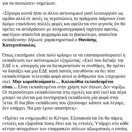
για να σκοτώσει» σημείωσε.
«Σίγουρα κοντά ήταν οι άλλοι αστυνομικοί γιατί λειτουργούν ως
ομάδα αλλά σε αυτές τις περιπτώσεις τα πράγματα παίρνουν έναν
δρόμο επικίνδυνο πολλές φορές και οφείλεται στο γεγονός ότι θα
πρέπει να αντιδράσουν με κινηματογραφική ταχύτητα αφενός,
αφετέρου απαιτείται ψυχραιμία και το βασικότερο, απαιτείται
εκπαίδευση» δήλωσε χαρακτηριστικά ο
Θανάσης
Κατερινόπουλος
.
Όπως επεσήμανε είναι πολύ κρίσιμο το να επαναπροσδιοριστεί η
εκπαίδευση των αστυνομικών εξηγώντας: «Εκεί που διέταξε την
ΕΔΕ ο κ. υπουργός για να διευκρινιστούν οι συνθήκες, θα πρέπει
να διατάξει και μια ΕΔΕ κατά παντός υπευθύνου να δει πότε
εκπαιδεύτηκαν τελευταία φορά αυτοί οι άνθρωποι που επιχειρούν
εκεί.
Μην κοροϊδευόμαστε… Κολοκύθια εκπαιδευμένοι
είναι…
Είναι εκπαιδευμένοι στην χρήση των όπλων; Δεν νομίζω.
Οι περισσότεροι εκπαιδεύονται στις σχολές και από εκεί και πέρα
μπορεί να γίνεται μια συντηρητική εκπαίδευση μία φορά στην
5ετια. Η δια βίου εκπαίδευση που ζητούσαμε κάποτε και λέγαμε,
δεν υπάρχει. Να μην έχουν απαιτήσεις».
«Πρέπει να ενημερωθεί το Κέντρο. Εξυπακούεται ότι θα πάρεις
εντολές και εξαρτάται ποιος δίνει και τις εντολές. Υπάρχει στο κάθε
κέντρο ασυρμάτων των επαρχιακών πόλεων αξιωματικός ο οποίος