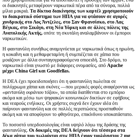
οι διακινητές μεταφέρουν ναρκωτικά πέρα από τα σύνορα, πολλά
μίλια μακριά.
Τα δίκτυα διακίνησης των καρτέλ χρησιμοποιούν
το διακρατικό σύστημα των ΗΠΑ για να φτάσουν σε αγορές
χονδρικής στο Λος Άντζελες, στο Σαν Φρανσίσκο, στο Λας
Βέγκας, στο Σικάγο, στη Νέα Υόρκη και σε άλλες πόλεις της
Ανατολικής Ακτής,
οπότε τη σκυτάλη αναλαμβάνουν οι έμποροι
ναρκωτικών.
Η φαιντανύλη συνήθως αναμιγνύεται με ναρκωτικά όπως η ηρωίνη,
η κοκαΐνη και η μεθαμφεταμίνη ή συμπιέζεται σε χάπια που
μοιάζουν με άλλα συνταγογραφούμενα οπιοειδή. Στο δρόμο, το
ναρκωτικό είναι γνωστό με διάφορες ονομασίες, από
Apache
μέχρι China Girl και Goodfellas.
Η DEA έχει προειδοποιήσει ότι η φαιντανύλη πωλείται σε
πολύχρωμα χάπια και σκόνες —που μερικές φορές αναφέρονται ως
«φεντανύλη ουράνιου τόξου»,
τα οποία διατίθενται στο εμπόριο
ακόμα και μέσω των ψηφιακών κοινωνικών δικτύων σε εφήβους
και νεαρούς ενήλικες. Οι χρήστες συχνά δεν έχουν ιδέα ότι
παίρνουν φαιντανύλη και σε πολλές περιπτώσεις προσπαθούν
ακόμη και να αποφύγουν το φθηνότερο, επικίνδυνο υποκατάστατο.
Το ποσοστό υπερδοσολογίας είναι υψηλό λόγω της δράσης της
φαιντανύλης.
Οι δοκιμές της DEA δείχνουν ότι τέσσερα στα
δέκα χάπια που πωλούνται στις ΗΠΑ έχουν τουλάχιστον 2 mg