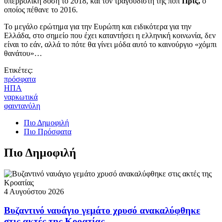
υπερβολική δόση το 2018, και τον τραγουδιστή της ποπ
Πρις,
ο
οποίος πέθανε το 2016.
Το μεγάλο ερώτημα για την Ευρώπη και ειδικότερα για την
Ελλάδα, στο σημείο που έχει καταντήσει η ελληνική κοινωνία, δεν
είναι το εάν, αλλά το πότε θα γίνει μόδα αυτό το καινούργιο «χόμπι
θανάτου»…
Ετικέτες:
πρόσφατα
ΗΠΑ
ναρκωτικά
φαιντανύλη
Πιο Δημοφιλή
Πιο Πρόσφατα
Πιο Δημοφιλή
4 Αυγούστου 2026
Βυζαντινό ναυάγιο γεμάτο χρυσό ανακαλύφθηκε
στις ακτές της Κροατίας