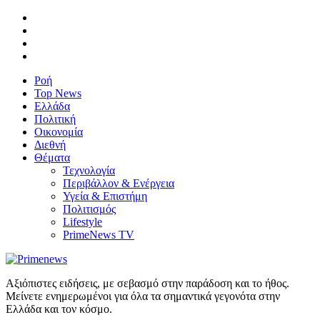
Ροή
Top News
Ελλάδα
Πολιτική
Οικονομία
Διεθνή
Θέματα
Τεχνολογία
Περιβάλλον & Ενέργεια
Υγεία & Επιστήμη
Πολιτισμός
Lifestyle
PrimeNews TV
Αξιόπιστες ειδήσεις, με σεβασμό στην παράδοση και το ήθος.
Μείνετε ενημερωμένοι για όλα τα σημαντικά γεγονότα στην
Ελλάδα και τον κόσμο.