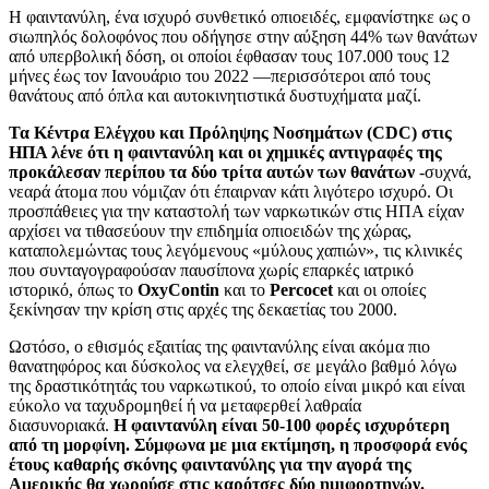
Η φαιντανύλη, ένα ισχυρό συνθετικό οπιοειδές, εμφανίστηκε ως ο
σιωπηλός δολοφόνος που οδήγησε στην αύξηση 44% των θανάτων
από υπερβολική δόση, οι οποίοι έφθασαν τους 107.000 τους 12
μήνες έως τον Ιανουάριο του 2022 —περισσότεροι από τους
θανάτους από όπλα και αυτοκινητιστικά δυστυχήματα μαζί.
Τα Κέντρα Ελέγχου και Πρόληψης Νοσημάτων (CDC) στις
ΗΠΑ λένε ότι η φαιντανύλη και οι χημικές αντιγραφές της
προκάλεσαν περίπου τα δύο τρίτα αυτών των θανάτων
-συχνά,
νεαρά άτομα που νόμιζαν ότι έπαιρναν κάτι λιγότερο ισχυρό. Οι
προσπάθειες για την καταστολή των ναρκωτικών στις ΗΠΑ είχαν
αρχίσει να τιθασεύουν την επιδημία οπιοειδών της χώρας,
καταπολεμώντας τους λεγόμενους «μύλους χαπιών», τις κλινικές
που συνταγογραφούσαν παυσίπονα χωρίς επαρκές ιατρικό
ιστορικό, όπως το
OxyContin
και το
Percocet
και οι οποίες
ξεκίνησαν την κρίση στις αρχές της δεκαετίας του 2000.
Ωστόσο, ο εθισμός εξαιτίας της φαιντανύλης είναι ακόμα πιο
θανατηφόρος και δύσκολος να ελεγχθεί, σε μεγάλο βαθμό λόγω
της δραστικότητάς του ναρκωτικού, το οποίο είναι μικρό και είναι
εύκολο να ταχυδρομηθεί ή να μεταφερθεί λαθραία
διασυνοριακά.
Η φαιντανύλη είναι 50-100 φορές ισχυρότερη
από τη μορφίνη. Σύμφωνα με μια εκτίμηση, η προσφορά ενός
έτους καθαρής σκόνης φαιντανύλης για την αγορά της
Αμερικής θα χωρούσε στις καρότσες δύο ημιφορτηγών.