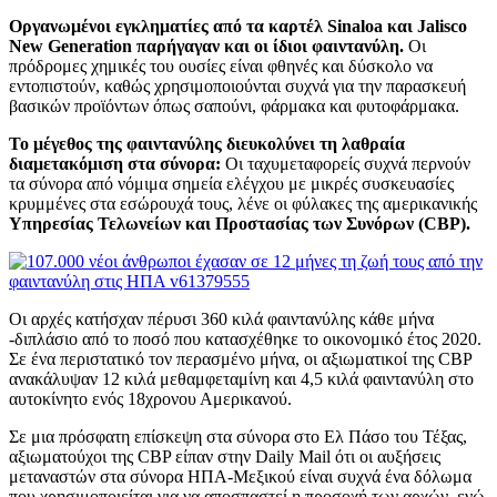
Οργανωμένοι εγκληματίες από τα καρτέλ Sinaloa και Jalisco
New Generation παρήγαγαν και οι ίδιοι φαιντανύλη.
Οι
πρόδρομες χημικές του ουσίες είναι φθηνές και δύσκολο να
εντοπιστούν, καθώς χρησιμοποιούνται συχνά για την παρασκευή
βασικών προϊόντων όπως σαπούνι, φάρμακα και φυτοφάρμακα.
Το μέγεθος της φαιντανύλης διευκολύνει τη λαθραία
διαμετακόμιση στα σύνορα:
Oι ταχυμεταφορείς συχνά περνούν
τα σύνορα από νόμιμα σημεία ελέγχου με μικρές συσκευασίες
κρυμμένες στα εσώρουχά τους, λένε οι φύλακες της αμερικανικής
Υπηρεσίας Τελωνείων και Προστασίας των Συνόρων (CBP).
Οι αρχές κατήσχαν πέρυσι 360 κιλά φαιντανύλης κάθε μήνα
-διπλάσιο από το ποσό που κατασχέθηκε το οικονομικό έτος 2020.
Σε ένα περιστατικό τον περασμένο μήνα, οι αξιωματικοί της CBP
ανακάλυψαν 12 κιλά μεθαμφεταμίνη και 4,5 κιλά φαιντανύλη στο
αυτοκίνητο ενός 18χρονου Αμερικανού.
Σε μια πρόσφατη επίσκεψη στα σύνορα στο Ελ Πάσο του Τέξας,
αξιωματούχοι της CBP είπαν στην Daily Mail ότι οι αυξήσεις
μεταναστών στα σύνορα ΗΠΑ-Μεξικού είναι συχνά ένα δόλωμα
που χρησιμοποιείται για να αποσπαστεί η προσοχή των αρχών, ενώ