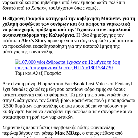
ναρκωτικά και προμηθεύτηκε από έναν έμπορο
«κάτι πολύ πιο
δυνατό από το Xanax»,
τουλάχιστον όπως νόμιζε.
Η 38χρονη Γκαρσία κατηγορεί την κυβέρνηση Μπάιντεν για τη
χαλαρή ασφάλεια των συνόρων και ότι άφησε τα ναρκωτικά
να ρέουν χωρίς πρόβλημα από την Τιχουάνα στον παραλιακό
αυτοκινητόδρομο της Καλιφόρνια.
Η ίδια δημιούργησε τον
ιστότοπο
Alex’s Story
προκειμένου να συγκεντρώσει χρήματα και
να προκαλέσει ευαισθητοποίηση για την καταπολέμηση της
μάστιγας της φαιντανύλης.
Τάμι και Άλεξ Γκαρσία
Δεν είναι η μόνη. Η ομάδα του FaceBook Lost Voices of Fentanyl
έχει δεκάδες χιλιάδες μέλη που αποτίουν φόρο τιμής σε όσους
καταστρέφονται από το φάρμακο. Τα μέλη της συγκεντρώθηκαν
στην Ουάσιγκτον, τον Σεπτέμβριο, κρατώντας πανό με τα πρόσωπα
3.500 θυμάτων φαιντανύλης σε μια προσπάθεια να πιέσουν την
κυβέρνηση Biden να ενισχύσει την ασφάλεια των συνόρων και να
σταματήσει τη ροή των ναρκωτικών.
Σημαντικές περιπτώσεις υπερβολικής δόσης φαιντανύλης
περιλαμβάνουν τον ράπερ
Μακ Μίλερ,
ο οποίος πέθανε από