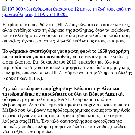
Η κρίση των οπιοειδών στις ΗΠΑ διογκώνεται εδώ και δεκαετίες,
αλλά εντάθηκε κατά τη διάρκεια της πανδημίας, όταν τα lockdown
και το κλείσιμο των νοσοκομείων άφησαν πολλούς σε κατάσταση
απραξίας, άγχους και στρες, δηλαδή ευάλωτους στους εθισμούς.
Το φάρμακο αναπτύχθηκε για πρώτη φορά το 1959 για χρήση
ως παυσίπονο για καρκινοπαθείς,
που δίνονταν μέσω ένεσης ή
ως έμπλαστρο. Στη δεκαετία του 2010, εμφανίστηκε όλο και
περισσότερο σε χάπια και άλλες μορφές, την περίοδο της μεγάλης
επιδημίας οπιοειδών των ΗΠΑ, σύμφωνα με την Υπηρεσία Δίωξης
Ναρκωτικών (DEA).
Αρχικά, το φάρμακο
παρήχθη στην Ινδία και την Κίνα και
ταχυδρομήθηκε σε παραλήπτες σε όλη τη Βόρεια Αμερική,
σύμφωνα με μια μελέτη της RAND Corporation από τον
Φεβρουάριο. Από τότε, εμφανίστηκαν αυτοσχέδια εργαστήρια στο
Μεξικό που λάμβαναν τις πρόδρομες χημικές ουσίες από την Ασία,
τις αναμείγνυαν ή να τις συμπίεζαν σε χάπια και τις μετέφεραν
λαθραία στις ΗΠΑ. Ένα κιλό φαιντανύλης που αγοράζεται για
μερικές χιλιάδες δολάρια μπορεί να δώσει εκατοντάδες χιλιάδες
χάπια αξίας εκατομμυρίων.