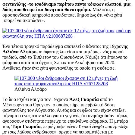
φεντανύλης -το ισοδύναμο περίπου πέντε κόκκων αλατιού, μια
δόση που θεωρείται δυνητικά θανατηφόρα.
Μάλιστα, η
ομοσπονδιακή υπηρεσία προειδοποιεί δημοσίως ότι «ένα χάπι
μπορεί να σκοτώσει».
Ένα τέτοιο τραγικό παράδειγμα αποτελεί ο θάνατος της 19χρονης
Λιλιάνα Αλφάρο,
απόφοιτης λυκείου και μητέρας ενός μικρού
παιδιού, από το Έιπλετον του Ουισκόνσιν. Νόμιζε ότι έπαιρνε το
φάρμακο κατά του άγχους Xanax τον Δεκέμβριο του 2020.
Αντίθετα, ήταν ένα χάπι φαιντανύλης το οποίο τη σκότωσε.
Λιλιάνα Αλφάρο
Το ίδιο ισχύει και για τον 19χρονο
Άλεξ Γκαρσία
από το
Μέντφορντ του Όρεγκον, ο οποίος πήρε υπερβολική δόση
φαιντανύλης τον Αύγουστο. Αυτός και οι φίλοι του είχαν στείλει
μήνυμα ο ένας στον άλλο για το γεγονός ότι ανησυχούσαν μήπως
αγοράσουν οτιδήποτε περιείχε το επικίνδυνο φάρμακο. Η μητέρα
του,
Τάμι Γκαρσία
, περιέγραψε
«έναν τυπικό έφηβο που έμπλεξε
με τους λάθους ανθρώπους»
, άρχισε να πειραματίζεται με