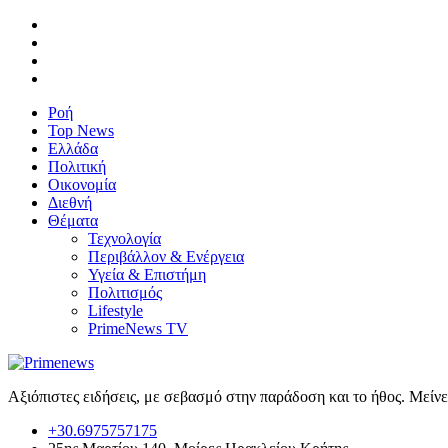
Ροή
Top News
Ελλάδα
Πολιτική
Οικονομία
Διεθνή
Θέματα
Τεχνολογία
Περιβάλλον & Ενέργεια
Υγεία & Επιστήμη
Πολιτισμός
Lifestyle
PrimeNews TV
Αξιόπιστες ειδήσεις, με σεβασμό στην παράδοση και το ήθος. Μείν
+30.6975757175