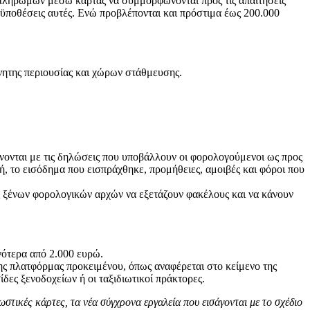
πληρωμών μέσω κάρτας να συμμορφώνονται προς τις απαιτήσεις
οϋποθέσεις αυτές. Ενώ προβλέπονται και πρόστιμα έως 200.000
νητης περιουσίας και χώρων στάθμευσης.
νονται με τις δηλώσεις που υποβάλλουν οι φορολογούμενοι ως προς
 το εισόδημα που εισπράχθηκε, προμήθειες, αμοιβές και φόροι που
ς ξένων φορολογικών αρχών να εξετάζουν φακέλους και να κάνουν
γότερα από 2.000 ευρώ.
της πλατφόρμας προκειμένου, όπως αναφέρεται στο κείμενο της
ες ξενοδοχείων ή οι ταξιδιωτικοί πράκτορες.
τικές κάρτες, τα νέα σύγχρονα εργαλεία που εισάγονται με το σχέδιο