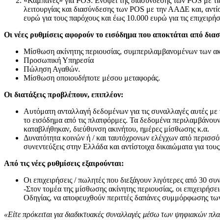
«Καμπάνες» για POS. Eνόψει της διασύνδεσης των POS με τι
λειτουργίας και διασύνδεσης των POS με την ΑΑΔΕ και, αντί
ευρώ για τους παρόχους και έως 10.000 ευρώ για τις επιχει
Οι νέες ρυθμίσεις αφορούν το εισόδημα που αποκτάται από δια
Μίσθωση ακίνητης περιουσίας, συμπεριλαμβανομένων των ακι
Προσωπική Υπηρεσία
Πώληση Αγαθών.
Μίσθωση οποιουδήποτε μέσου μεταφοράς.
Οι διατάξεις προβλέπουν, επιπλέον:
Αυτόματη ανταλλαγή δεδομένων για τις συναλλαγές αυτές με 
το εισόδημα από τις πλατφόρμες. Τα δεδομένα περιλαμβάνου
καταβλήθηκαν, διεύθυνση ακινήτου, ημέρες μίσθωσης κ.α.
Δυνατότητα κοινών ή / και ταυτόχρονων ελέγχων από περισσό
συνεντεύξεις στην Ελλάδα και αντίστοιχα δικαιώματα για του
Από τις νέες ρυθμίσεις εξαιρούνται:
Οι επιχειρήσεις / πωλητές που διεξάγουν λιγότερες από 30 σ
-Στον τομέα της μίσθωσης ακίνητης περιουσίας, οι επιχειρήσ
Οδηγίας, να αποφευχθούν περιττές δαπάνες συμμόρφωσης των 
«Είτε πρόκειται για διαδικτυακές συναλλαγές μέσω των ψηφιακών πλατ