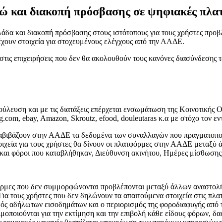
 και διακοπή πρόσβασης σε ψηφιακές πλατφ
άδα και διακοπή πρόσβασης στους ιστότοπους για τους χρήστες προβ
ρέχουν στοιχεία για στοχευμένους ελέγχους από την ΑΑΔΕ.
 στις επιχειρήσεις που δεν θα ακολουθούν τους κανόνες διασύνδεση
ύλευση και με τις διατάξεις επέρχεται ενσωμάτωση της Κοινοτικής Οδ
.com, ebay, Amazon, Skroutz, efood, douleutaras κ.α με στόχο τον 
διαβιβάζουν στην ΑΑΔΕ τα δεδομένα των συναλλαγών που πραγματοποι
τοιχεία για τους χρήστες θα δίνουν οι πλατφόρμες στην ΑΑΔΕ μεταξ
αι φόροι που καταβλήθηκαν, Διεύθυνση ακινήτου, Ημέρες μίσθωσης 
φόρμες που δεν συμμορφώνονται προβλέπονται μεταξύ άλλων αναστολή
Για τους χρήστες που δεν δηλώνουν τα απαιτούμενα στοιχεία στις πλ
μός αδήλωτων εισοδημάτων και ο περιορισμός της φοροδιαφυγής από
ιμοποιούνται για την εκτίμηση και την επιβολή κάθε είδους φόρων, 