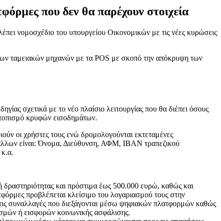
όρμες που δεν θα παρέχουν στοιχεία
λέπει νομοσχέδιο του υπουργείου Οικονομικών με τις νέες κυρώσεις
ς των ταμειακών μηχανών με τα POS με σκοπό την απόκρυψη των
ηγίας σχετικά με το νέο πλαίσιο λειτουργίας που θα διέπει όσους
εντοπισμό κρυφών εισοδημάτων.
ούν οι χρήστες τους ενώ δρομολογούνται εκτεταμένες
ύ άλλων είναι: Όνομα, Διεύθυνση, ΑΦΜ, ΙΒΑΝ τραπεζικού
κ.α.
 δραστηριότητας και πρόστιμα έως 500.000 ευρώ, καθώς και
ατφόρμες προβλέπεται κλείσιμο του λογαριασμού τους στην
 τις συναλλαγές που διεξάγονται μέσω ψηφιακών πλατφορμών καθώς
δασμών ή εισφορών κοινωνικής ασφάλισης.