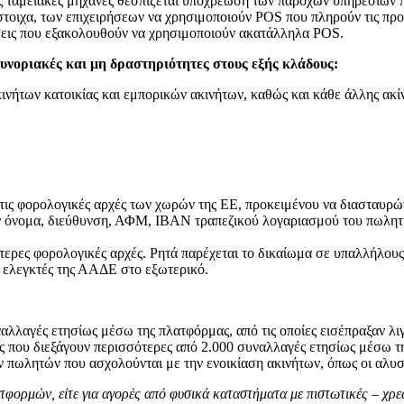
ς ταμειακές μηχανές θεσπίζεται υποχρέωση των παρόχων υπηρεσιών 
στοιχα, των επιχειρήσεων να χρησιμοποιούν POS που πληρούν τις πρ
ρήσεις που εξακολουθούν να χρησιμοποιούν ακατάλληλα POS.
συνοριακές και μη δραστηριότητες στους εξής κλάδους:
νήτων κατοικίας και εμπορικών ακινήτων, καθώς και κάθε άλλης ακί
τις φορολογικές αρχές των χωρών της ΕΕ, προκειμένου να διασταυρώ
ν όνομα, διεύθυνση, ΑΦΜ, ΙΒΑΝ τραπεζικού λογαριασμού του πωλητή,
τερες φορολογικές αρχές. Ρητά παρέχεται το δικαίωμα σε υπαλλήλου
ς ελεγκτές της ΑΑΔΕ στο εξωτερικό.
υναλλαγές ετησίως μέσω της πλατφόρμας, από τις οποίες εισέπραξαν λι
εις που διεξάγουν περισσότερες από 2.000 συναλλαγές ετησίως μέσω 
πωλητών που ασχολούνται με την ενοικίαση ακινήτων, όπως οι αλυσίδ
φορμών, είτε για αγορές από φυσικά καταστήματα με πιστωτικές – χρεωσ