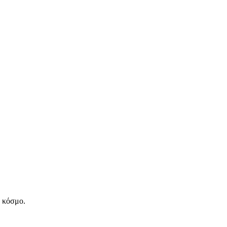
ν κόσμο.