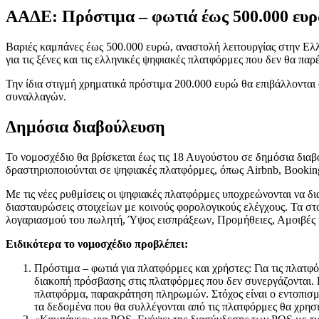
ΑΑΔΕ: Πρόστιμα – φωτιά έως 500.000 ευρώ
Βαριές καμπάνες έως 500.000 ευρώ, αναστολή λειτουργίας στην Ελλ
για τις ξένες και τις ελληνικές ψηφιακές πλατφόρμες που δεν θα πα
Την ίδια στιγμή χρηματικά πρόστιμα 200.000 ευρώ θα επιβάλλονται
συναλλαγών.
Δημόσια διαβούλευση
Το νομοσχέδιο θα βρίσκεται έως τις 18 Αυγούστου σε δημόσια διαβο
δραστηριοποιούνται σε ψηφιακές πλατφόρμες, όπως Airbnb, Booking
Με τις νέες ρυθμίσεις οι ψηφιακές πλατφόρμες υποχρεώνονται να 
διασταυρώσεις στοιχείων με κοινούς φορολογικούς ελέγχους. Τα σ
λογαριασμού του πωλητή, Ύψος εισπράξεων, Προμήθειες, Αμοιβές κ
Ειδικότερα το νομοσχέδιο προβλέπει:
Πρόστιμα – φωτιά για πλατφόρμες και χρήστες: Για τις πλατ
διακοπή πρόσβασης στις πλατφόρμες που δεν συνεργάζονται. 
πλατφόρμα, παρακράτηση πληρωμών. Στόχος είναι ο εντοπισ
τα δεδομένα που θα συλλέγονται από τις πλατφόρμες θα χρησ