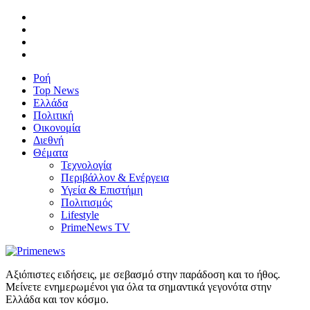
Ροή
Top News
Ελλάδα
Πολιτική
Οικονομία
Διεθνή
Θέματα
Τεχνολογία
Περιβάλλον & Ενέργεια
Υγεία & Επιστήμη
Πολιτισμός
Lifestyle
PrimeNews TV
Αξιόπιστες ειδήσεις, με σεβασμό στην παράδοση και το ήθος.
Μείνετε ενημερωμένοι για όλα τα σημαντικά γεγονότα στην
Ελλάδα και τον κόσμο.