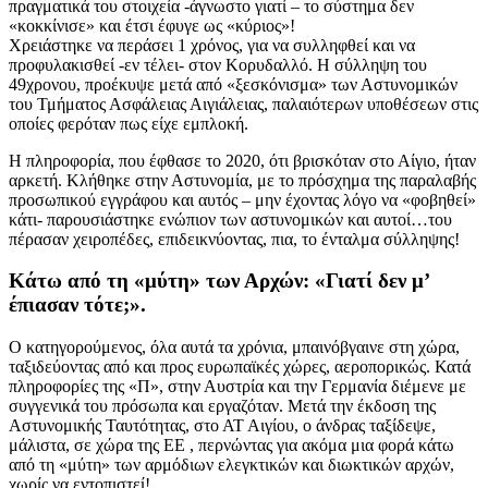
πραγματικά του στοιχεία -άγνωστο γιατί – το σύστημα δεν
«κοκκίνισε» και έτσι έφυγε ως «κύριος»!
Χρειάστηκε να περάσει 1 χρόνος, για να συλληφθεί και να
προφυλακισθεί -εν τέλει- στον Κορυδαλλό. Η σύλληψη του
49χρονου, προέκυψε μετά από «ξεσκόνισμα» των Αστυνομικών
του Τμήματος Ασφάλειας Αιγιάλειας, παλαιότερων υποθέσεων στις
οποίες φερόταν πως είχε εμπλοκή.
Η πληροφορία, που έφθασε το 2020, ότι βρισκόταν στο Αίγιο, ήταν
αρκετή. Κλήθηκε στην Αστυνομία, με το πρόσχημα της παραλαβής
προσωπικού εγγράφου και αυτός – μην έχοντας λόγο να «φοβηθεί»
κάτι- παρουσιάστηκε ενώπιον των αστυνομικών και αυτοί…του
πέρασαν χειροπέδες, επιδεικνύοντας, πια, το ένταλμα σύλληψης!
Κάτω από τη «μύτη» των Αρχών: «Γιατί δεν μ’
έπιασαν τότε;».
Ο κατηγορούμενος, όλα αυτά τα χρόνια, μπαινόβγαινε στη χώρα,
ταξιδεύοντας από και προς ευρωπαϊκές χώρες, αεροπορικώς. Κατά
πληροφορίες της «Π», στην Αυστρία και την Γερμανία διέμενε με
συγγενικά του πρόσωπα και εργαζόταν. Μετά την έκδοση της
Αστυνομικής Ταυτότητας, στο ΑΤ Αιγίου, ο άνδρας ταξίδεψε,
μάλιστα, σε χώρα της ΕΕ , περνώντας για ακόμα μια φορά κάτω
από τη «μύτη» των αρμόδιων ελεγκτικών και διωκτικών αρχών,
χωρίς να εντοπιστεί!