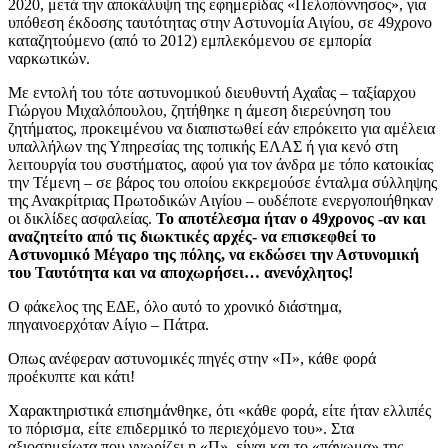
2020, μετά την αποκάλυψη της εφημερίδας «Πελοπόννησος», για
υπόθεση έκδοσης ταυτότητας στην Αστυνομία Αιγίου, σε 49χρονο
καταζητούμενο (από το 2012) εμπλεκόμενου σε εμπορία
ναρκωτικών.
Με εντολή του τότε αστυνομικού διευθυντή Αχαΐας – ταξίαρχου
Γιώργου Μιχαλόπουλου, ζητήθηκε η άμεση διερεύνηση του
ζητήματος, προκειμένου να διαπιστωθεί εάν επρόκειτο για αμέλεια
υπαλλήλων της Υπηρεσίας της τοπικής ΕΛΑΣ ή για κενό στη
λειτουργία του συστήματος, αφού για τον άνδρα με τόπο κατοικίας
την Τέμενη – σε βάρος του οποίου εκκρεμούσε ένταλμα σύλληψης
της Ανακρίτριας Πρωτοδικών Αιγίου – ουδέποτε ενεργοποιήθηκαν
οι δικλίδες ασφαλείας.
Το αποτέλεσμα ήταν ο 49χρονος -αν και
αναζητείτο από τις διωκτικές αρχές- να επισκεφθεί το
Αστυνομικό Μέγαρο της πόλης, να εκδώσει την Αστυνομική
του Ταυτότητα και να αποχωρήσει… ανενόχλητος!
Ο φάκελος της ΕΔΕ, όλο αυτό το χρονικό διάστημα,
πηγαινοερχόταν Αίγιο – Πάτρα.
Οπως ανέφεραν αστυνομικές πηγές στην «Π», κάθε φορά
προέκυπτε και κάτι!
Χαρακτηριστικά επισημάνθηκε, ότι «κάθε φορά, είτε ήταν ελλιπές
το πόρισμα, είτε επιδερμικό το περιεχόμενο του». Στα
αξιοσημείωτα που γνωρίζει η «Π», είναι και το «πάγωμα» της