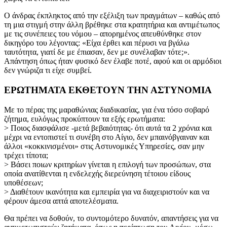
Ο άνδρας έκπληκτος από την εξέλιξη των πραγμάτων – καθώς από
τη μια στιγμή στην άλλη βρέθηκε στα κρατητήρια και αντιμέτωπος
με τις συνέπειες του νόμου – απορημένος απευθύνθηκε στον
δικηγόρο του λέγοντας: «Είχα έρθει και πέρυσι να βγάλω
ταυτότητα, γιατί δε με έπιασαν, δεν με συνέλαβαν τότε;».
Απάντηση όπως ήταν φυσικό δεν έλαβε ποτέ, αφού και οι αρμόδιοι
δεν γνώριζα τι είχε συμβεί.
ΕΡΩΤΗΜΑΤΑ ΕΚΘΕΤΟΥΝ ΤΗΝ ΑΣΤΥΝΟΜΙΑ
Με το πέρας της μαραθώνιας διαδικασίας, για ένα τόσο σοβαρό
ζήτημα, ευλόγως προκύπτουν τα εξής ερωτήματα:
> Ποιος διασφάλισε -μετά βεβαιότητας- ότι αυτά τα 2 χρόνια και
μέχρι να εντοπιστεί τι συνέβη στο Αίγιο, δεν μπαινόβγαιναν και
άλλοι «κοκκινισμένοι» στις Αστυνομικές Υπηρεσίες, σαν μην
τρέχει τίποτα;
> Βάσει ποιων κριτηρίων γίνεται η επιλογή των προσώπων, στα
οποία ανατίθενται η ενδελεχής διερεύνηση τέτοιου είδους
υποθέσεων;
> Διαθέτουν ικανότητα και εμπειρία για να διαχειριστούν και να
φέρουν άμεσα απτά αποτελέσματα.
Θα πρέπει να δοθούν, το συντομότερο δυνατόν, απαντήσεις για να