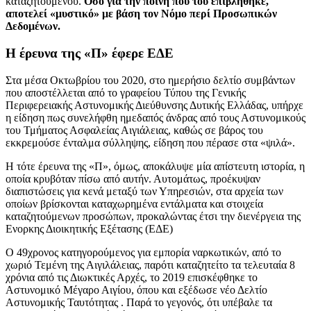
καταζητούμενου.
Όσο για την ποινή που του επιβλήθηκε,
αποτελεί «μυστικό» με βάση τον Νόμο περί Προσωπικών
Δεδομένων.
Η έρευνα της «Π» έφερε ΕΔΕ
Στα μέσα Οκτωβρίου του 2020, στο ημερήσιο δελτίο συμβάντων
που αποστέλλεται από το γραφείου Τύπου της Γενικής
Περιφερειακής Αστυνομικής Διεύθυνσης Δυτικής Ελλάδας, υπήρχε
η είδηση πως συνελήφθη ημεδαπός άνδρας από τους Αστυνομικούς
του Τμήματος Ασφαλείας Αιγιάλειας, καθώς σε βάρος του
εκκρεμούσε ένταλμα σύλληψης, είδηση που πέρασε στα «ψιλά».
Η τότε έρευνα της «Π», όμως, αποκάλυψε μία απίστευτη ιστορία, η
οποία κρυβόταν πίσω από αυτήν. Αυτομάτως, προέκυψαν
διαπιστώσεις για κενά μεταξύ των Υπηρεσιών, στα αρχεία των
οποίων βρίσκονται καταχωρημένα εντάλματα και στοιχεία
καταζητούμενων προσώπων, προκαλώντας έτσι την διενέργεια της
Ενορκης Διοικητικής Εξέτασης (ΕΔΕ)
Ο 49χρονος κατηγορούμενος για εμπορία ναρκωτικών, από το
χωριό Τεμένη της Αιγιλάλειας, παρότι καταζητείτο τα τελευταία 8
χρόνια από τις Διωκτικές Αρχές, το 2019 επισκέφθηκε το
Αστυνομικό Μέγαρο Αιγίου, όπου και εξέδωσε νέο Δελτίο
Αστυνομικής Ταυτότητας . Παρά το γεγονός, ότι υπέβαλε τα