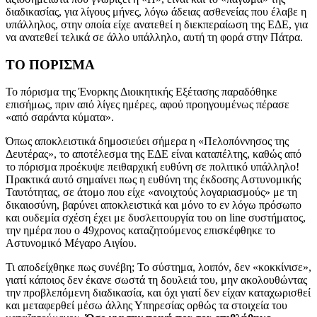
διαδικασίας, για λίγους μήνες, λόγω άδειας ασθενείας που έλαβε η
υπάλληλος, στην οποία είχε ανατεθεί η διεκπεραίωση της ΕΔΕ, για
να ανατεθεί τελικά σε άλλο υπάλληλο, αυτή τη φορά στην Πάτρα.
ΤΟ ΠΟΡΙΣΜΑ
Το πόρισμα της Ένορκης Διοικητικής Εξέτασης παραδόθηκε
επισήμως, πριν από λίγες ημέρες, αφού προηγουμένως πέρασε
«από σαράντα κύματα».
Όπως αποκλειστικά δημοσιεύει σήμερα η «Πελοπόννησος της
Δευτέρας», το αποτέλεσμα της ΕΔΕ είναι καταπέλτης, καθώς από
το πόρισμα προέκυψε πειθαρχική ευθύνη σε πολιτικό υπάλληλο!
Πρακτικά αυτό σημαίνει πως η ευθύνη της έκδοσης Αστυνομικής
Ταυτότητας, σε άτομο που είχε «ανοιχτούς λογαριασμούς» με τη
δικαιοσύνη, βαρύνει αποκλειστικά και μόνο το εν λόγω πρόσωπο
και ουδεμία σχέση έχει με δυσλειτουργία του on line συστήματος,
την ημέρα που ο 49χρονος καταζητούμενος επισκέφθηκε το
Αστυνομικό Μέγαρο Αιγίου.
Τι αποδείχθηκε πως συνέβη; Το σύστημα, λοιπόν, δεν «κοκκίνισε»,
γιατί κάποιος δεν έκανε σωστά τη δουλειά του, μην ακολουθώντας
την προβλεπόμενη διαδικασία, και όχι γιατί δεν είχαν καταχωρισθεί
και μεταφερθεί μέσω άλλης Υπηρεσίας ορθώς τα στοιχεία του