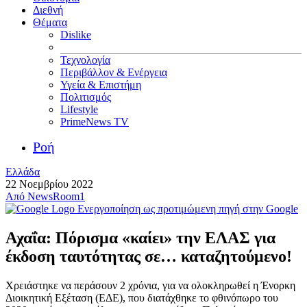
Διεθνή
Θέματα
Dislike
Τεχνολογία
Περιβάλλον & Ενέργεια
Υγεία & Επιστήμη
Πολιτισμός
Lifestyle
PrimeNews TV
Ροή
Ελλάδα
22 Νοεμβρίου 2022
Από
NewsRoom1
Ενεργοποίηση ως προτιμώμενη πηγή στην Google
Αχαΐα: Πόρισμα «καίει» την ΕΛΑΣ για
έκδοση ταυτότητας σε… καταζητούμενο!
Χρειάστηκε να περάσουν 2 χρόνια, για να ολοκληρωθεί η Ένορκη
Διοικητική Εξέταση (ΕΔΕ), που διατάχθηκε το φθινόπωρο του