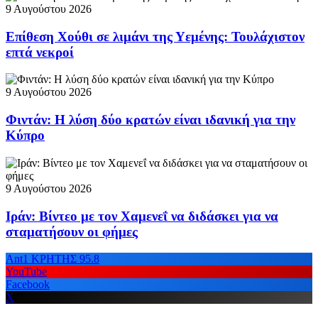
9 Αυγούστου 2026
Επίθεση Χούθι σε λιμάνι της Υεμένης: Τουλάχιστον
επτά νεκροί
9 Αυγούστου 2026
Φιντάν: Η λύση δύο κρατών είναι ιδανική για την
Κύπρο
9 Αυγούστου 2026
Ιράν: Βίντεο με τον Χαμενεΐ να διδάσκει για να
σταματήσουν οι φήμες
Ant1 ΚΡΗΤΗΣ 95.8
YouTube
Facebook
X