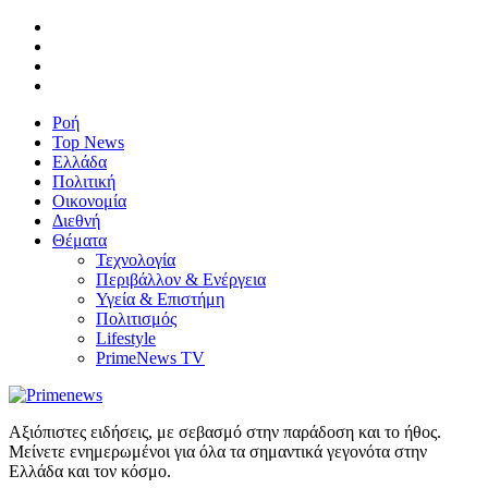
Ροή
Top News
Ελλάδα
Πολιτική
Οικονομία
Διεθνή
Θέματα
Τεχνολογία
Περιβάλλον & Ενέργεια
Υγεία & Επιστήμη
Πολιτισμός
Lifestyle
PrimeNews TV
Αξιόπιστες ειδήσεις, με σεβασμό στην παράδοση και το ήθος.
Μείνετε ενημερωμένοι για όλα τα σημαντικά γεγονότα στην
Ελλάδα και τον κόσμο.