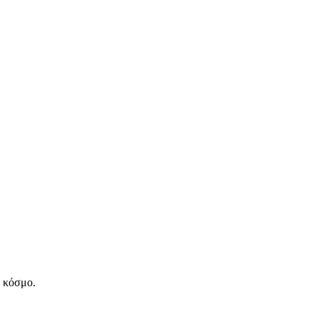
ν κόσμο.