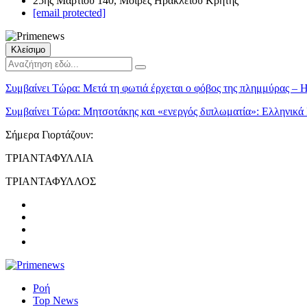
25ης Μαρτίου 140, Μοίρες Ηρακλείου Κρήτης
[email protected]
Κλείσιμο
Συμβαίνει Τώρα:
Μετά τη φωτιά έρχεται ο φόβος της πλημμύρας – Η
Συμβαίνει Τώρα:
Μητσοτάκης και «ενεργός διπλωματία»: Ελληνικά P
Σήμερα Γιορτάζουν:
ΤΡΙΑΝΤΑΦΥΛΛΙΑ
ΤΡΙΑΝΤΑΦΥΛΛΟΣ
Ροή
Top News