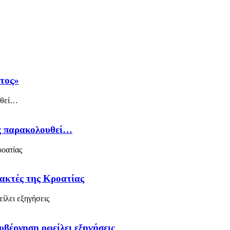
άτος»
ός παρακολουθεί…
 ακτές της Κροατίας
υβέρνηση οφείλει εξηγήσεις