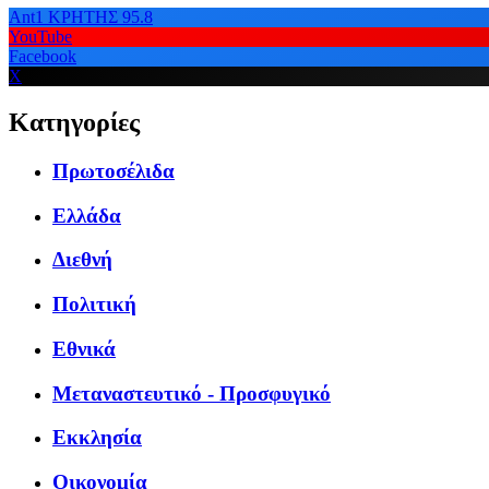
Ant1 ΚΡΗΤΗΣ 95.8
YouTube
Facebook
X
Κατηγορίες
Πρωτοσέλιδα
Ελλάδα
Διεθνή
Πολιτική
Εθνικά
Μεταναστευτικό - Προσφυγικό
Εκκλησία
Οικονομία