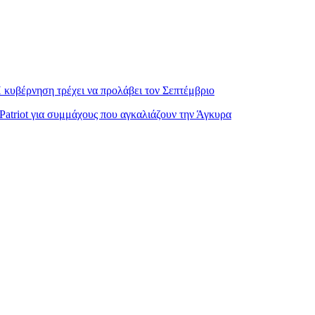
 κυβέρνηση τρέχει να προλάβει τον Σεπτέμβριο
atriot για συμμάχους που αγκαλιάζουν την Άγκυρα