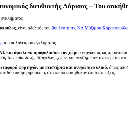
υνομικός διευθυντής Λάρισας – Του ασκήθη
 εγκλήματος
όπουλος
, είναι αδελφός του
βουλευτή της ΝΔ
Μάξιμου Χαρακόπουλ
ος
του πολύνεκρου εγκλήματος.
Σ και όφειλε να προφυλάσσει τον χώρο
ενεργώντας ως προανακριτ
ηση των κάθε λογής στοιχείων, ιχνών, και πειστηρίων
» αναφέρεται στη
 μεταφορά φορτηγών με πειστήρια και ανθρώπινο υλικό
, όπως απο
σαν δύο ακόμη πρόσωπα, στα οποία ασκήθηκαν επίσης διώξεις.