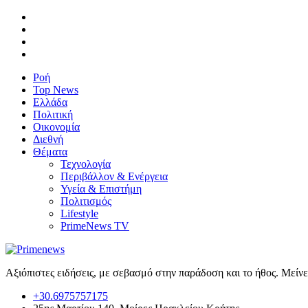
Ροή
Top News
Ελλάδα
Πολιτική
Οικονομία
Διεθνή
Θέματα
Τεχνολογία
Περιβάλλον & Ενέργεια
Υγεία & Επιστήμη
Πολιτισμός
Lifestyle
PrimeNews TV
Αξιόπιστες ειδήσεις, με σεβασμό στην παράδοση και το ήθος. Μείν
+30.6975757175