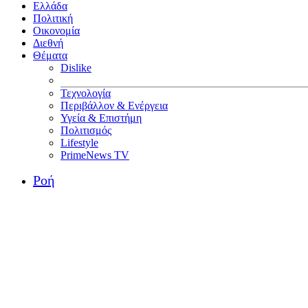
Ελλάδα
Πολιτική
Οικονομία
Διεθνή
Θέματα
Dislike
Τεχνολογία
Περιβάλλον & Ενέργεια
Υγεία & Επιστήμη
Πολιτισμός
Lifestyle
PrimeNews TV
Ροή