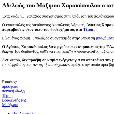
Αδελφός του Μάξιμου Χαρακόπουλου ο αστ
Ένας ακόμη… γαλάζιος συσχετισμός στην υπόθεση του πολύνεκρου
Ο επικεφαλής της Διεύθυνσης Ασφάλειας Λάρισας,
Αγάπιος Χαρακ
παρεμβάσεις στον τόπο του δυστυχήματος στα
Τέμπη
.
Είναι ένας ακόμη… γαλάζιος συσχετισμός στην υπόθεση
μπαζώματ
Ο Αγάπιος Χαρακόπουλος διενεργούσε ως εκπρόσωπος της ΕΛ.Α
σκηνής του συμβάντος, ώστε να είναι εφικτή η προανακριτική αξιοποί
Αντ’ αυτού,
δεν προέβη σε καμία ενέργεια για να αποτρέψει την
του συμβάντος και τον πέριξ αυτού χώρο
», πράξη στην οποία προέβη
Ετικέτες:
πρόσφατα
ποινική δίωξη
Τέμπη
Βουλευτής ΝΔ
Μπάζωμα
Πιο Δημοφιλή