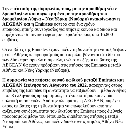
Την
επέκταση της συμφωνίας τους, με την προσθήκη νέων
δρομολογίων και συγκεκριμένα με την προσθήκη του
δρομολογίου Αθήνα – Νέα Υόρκη (Νιούαρκ) ανακοίνωσαν η
AEGEAN και η Emirates
ύστερα από ένα χρόνο
εποικοδομητικής συνεργασίας για πτήσεις κοινού κωδικού και
παρέχοντας σημαντικά οφέλη σε περισσότερους από 16.800
επιβάτες
Οι επιβάτες της Emirates έχουν πλέον τη δυνατότητα να ταξιδέψουν
μέσω Αθήνας σε προορισμούς που περιλαμβάνονται στο δίκτυο
των δύο αεροπορικών εταιρειών, ενώ στο εξής οι επιβάτες της
AEGEAN θα έχουν πρόσβαση στις πτήσεις της Emirates μεταξύ
Αθήνας και Νέας Υόρκης (Νιούαρκ).
Η
συμφωνία για πτήσεις κοινού κωδικού μεταξύ Emirates και
AEGEAN ξεκίνησε τον Αύγουστο του 2022,
παρέχοντας στους
επιβάτες της Emirates τη δυνατότητα να ταξιδεύουν – μέσω Αθήνας
– σε 8 ελληνικούς προορισμούς, με ένα εισιτήριο και ενιαία
πολιτική αποσκευών. Από την πλευρά της η AEGEAN, παρέχει
στους επιβάτες της τη δυνατότητα να επωφεληθούν από την
αυξημένη συνδεσιμότητα του δικτύου της Emirates προς διεθνείς
προορισμούς μέσω του Ντουμπάι, διαθέτοντας πτήσεις μεταξύ
Ντουμπάι και Αθήνας, και πλέον διαθέτοντας πτήσεις Αθήνα Νέα
Υόρκη.