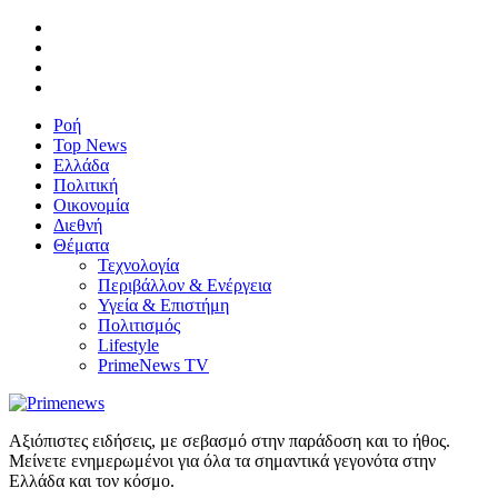
Ροή
Top News
Ελλάδα
Πολιτική
Οικονομία
Διεθνή
Θέματα
Τεχνολογία
Περιβάλλον & Ενέργεια
Υγεία & Επιστήμη
Πολιτισμός
Lifestyle
PrimeNews TV
Αξιόπιστες ειδήσεις, με σεβασμό στην παράδοση και το ήθος.
Μείνετε ενημερωμένοι για όλα τα σημαντικά γεγονότα στην
Ελλάδα και τον κόσμο.