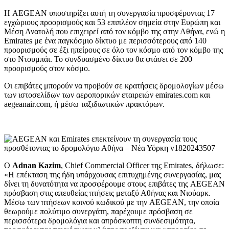
Η AEGEAN υποστηρίζει αυτή τη συνεργασία προσφέροντας 17
εγχώριους προορισμούς και 53 επιπλέον σημεία στην Ευρώπη και
Μέση Ανατολή που επιχειρεί από τον κόμβο της στην Αθήνα, ενώ η
Emirates με ένα παγκόσμιο δίκτυο με περισσότερους από 140
προορισμούς σε έξι ηπείρους σε όλο τον κόσμο από τον κόμβο της
στο Ντουμπάι. Το συνδυασμένο δίκτυο θα φτάσει σε 200
προορισμούς στον κόσμο.
Οι επιβάτες μπορούν να προβούν σε κρατήσεις δρομολογίων μέσω
των ιστοσελίδων των αεροπορικών εταιρειών emirates.com και
aegeanair.com, ή μέσω ταξιδιωτικών πρακτόρων.
Ο
Adnan Kazim
, Chief Commercial Officer της Emirates, δήλωσε:
«Η επέκταση της ήδη υπάρχουσας επιτυχημένης συνεργασίας, μας
δίνει τη δυνατότητα να προσφέρουμε στους επιβάτες της AEGEAN
πρόσβαση στις απευθείας πτήσεις μεταξύ Αθήνας και Νιούαρκ.
Μέσω των πτήσεων κοινού κωδικού με την AEGEAN, την οποία
θεωρούμε πολύτιμο συνεργάτη, παρέχουμε πρόσβαση σε
περισσότερα δρομολόγια και απρόσκοπτη συνδεσιμότητα,