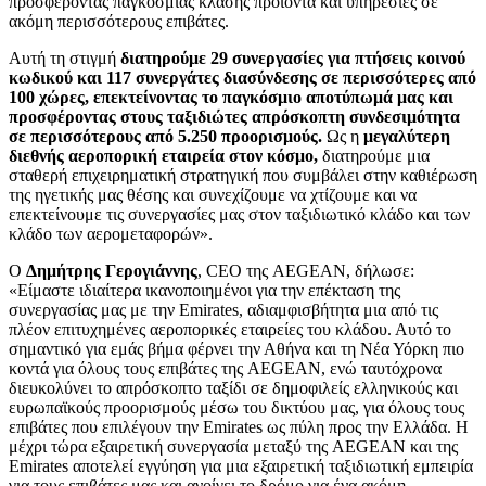
προσφέροντας παγκόσμιας κλάσης προϊόντα και υπηρεσίες σε
ακόμη περισσότερους επιβάτες.
Αυτή τη στιγμή
διατηρούμε 29 συνεργασίες για πτήσεις κοινού
κωδικού και 117 συνεργάτες διασύνδεσης σε περισσότερες από
100 χώρες, επεκτείνοντας το παγκόσμιο αποτύπωμά μας και
προσφέροντας στους ταξιδιώτες απρόσκοπτη συνδεσιμότητα
σε περισσότερους από 5.250 προορισμούς.
Ως η
μεγαλύτερη
διεθνής αεροπορική εταιρεία στον κόσμο,
διατηρούμε μια
σταθερή επιχειρηματική στρατηγική που συμβάλει στην καθιέρωση
της ηγετικής μας θέσης και συνεχίζουμε να χτίζουμε και να
επεκτείνουμε τις συνεργασίες μας στον ταξιδιωτικό κλάδο και των
κλάδο των αερομεταφορών».
Ο
Δημήτρης Γερογιάννης
, CEO της AEGEAN, δήλωσε:
«Είμαστε ιδιαίτερα ικανοποιημένοι για την επέκταση της
συνεργασίας μας με την Emirates, αδιαμφισβήτητα μια από τις
πλέον επιτυχημένες αεροπορικές εταιρείες του κλάδου. Αυτό το
σημαντικό για εμάς βήμα φέρνει την Αθήνα και τη Νέα Υόρκη πιο
κοντά για όλους τους επιβάτες της AEGEAN, ενώ ταυτόχρονα
διευκολύνει το απρόσκοπτο ταξίδι σε δημοφιλείς ελληνικούς και
ευρωπαϊκούς προορισμούς μέσω του δικτύου μας, για όλους τους
επιβάτες που επιλέγουν την Emirates ως πύλη προς την Ελλάδα. Η
μέχρι τώρα εξαιρετική συνεργασία μεταξύ της AEGEAN και της
Emirates αποτελεί εγγύηση για μια εξαιρετική ταξιδιωτική εμπειρία
για τους επιβάτες μας και ανοίγει το δρόμο για ένα ακόμη