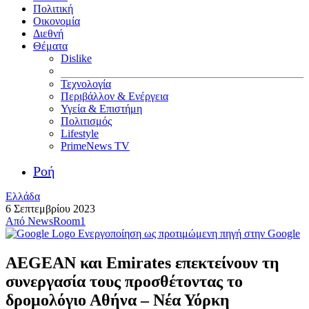
Πολιτική
Οικονομία
Διεθνή
Θέματα
Dislike
Τεχνολογία
Περιβάλλον & Ενέργεια
Υγεία & Επιστήμη
Πολιτισμός
Lifestyle
PrimeNews TV
Ροή
Ελλάδα
6 Σεπτεμβρίου 2023
Από
NewsRoom1
Ενεργοποίηση ως προτιμώμενη πηγή στην Google
AEGEAN και Emirates επεκτείνουν τη
συνεργασία τους προσθέτοντας το
δρομολόγιο Αθήνα – Νέα Υόρκη