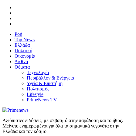
Ροή
Top News
Ελλάδα
Πολιτική
Οικονομία
Διεθνή
Θέματα
Τεχνολογία
Περιβάλλον & Ενέργεια
Υγεία & Επιστήμη
Πολιτισμός
Lifestyle
PrimeNews TV
Αξιόπιστες ειδήσεις, με σεβασμό στην παράδοση και το ήθος.
Μείνετε ενημερωμένοι για όλα τα σημαντικά γεγονότα στην
Ελλάδα και τον κόσμο.