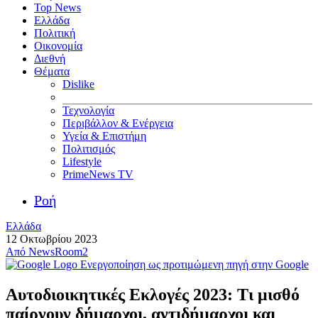
Top News
Ελλάδα
Πολιτική
Οικονομία
Διεθνή
Θέματα
Dislike
Τεχνολογία
Περιβάλλον & Ενέργεια
Υγεία & Επιστήμη
Πολιτισμός
Lifestyle
PrimeNews TV
Ροή
Ελλάδα
12 Οκτωβρίου 2023
Από
NewsRoom2
Ενεργοποίηση ως προτιμώμενη πηγή στην Google
Αυτοδιοικητικές Εκλογές 2023: Τι μισθό
παίρνουν δήμαρχοι, αντιδήμαρχοι και