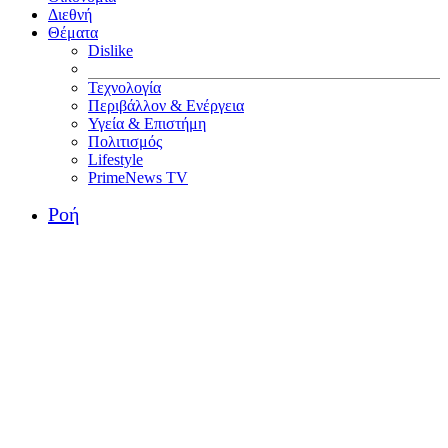
Διεθνή
Θέματα
Dislike
Τεχνολογία
Περιβάλλον & Ενέργεια
Υγεία & Επιστήμη
Πολιτισμός
Lifestyle
PrimeNews TV
Ροή