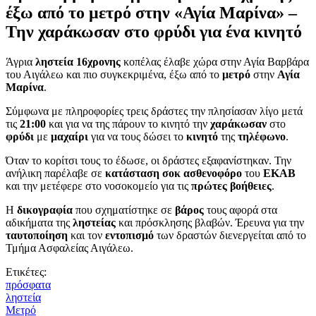
έξω από το μετρό στην «Αγία Μαρίνα» –
Την χαράκωσαν στο φρύδι για ένα κινητό
Άγρια
ληστεία
16χρονης
κοπέλας έλαβε χώρα στην Αγία Βαρβάρα
του Αιγάλεω και πιο συγκεκριμένα, έξω από το
μετρό
στην
Αγία
Μαρίνα
.
Σύμφωνα με πληροφορίες τρεις δράστες την πλησίασαν λίγο μετά
τις
21:00
και για να της πάρουν το κινητό την
χαράκωσαν
στο
φρύδι
με
μαχαίρι
για να τους δώσει το
κινητό
της
τηλέφωνο
.
Όταν το κορίτσι τους το έδωσε, οι δράστες εξαφανίστηκαν. Την
ανήλικη παρέλαβε σε
κατάσταση σοκ
ασθενοφόρο
του
ΕΚΑΒ
και την μετέφερε στο νοσοκομείο για τις
πρώτες
βοήθειες
.
Η
δικογραφία
που σχηματίστηκε σε
βάρος
τους αφορά στα
αδικήματα της
ληστείας
και πρόσκλησης βλαβών. Έρευνα για την
ταυτοποίηση
και τον
εντοπισμό
των δραστών διενεργείται από το
Τμήμα Ασφαλείας Αιγάλεω.
Ετικέτες:
πρόσφατα
ληστεία
Μετρό