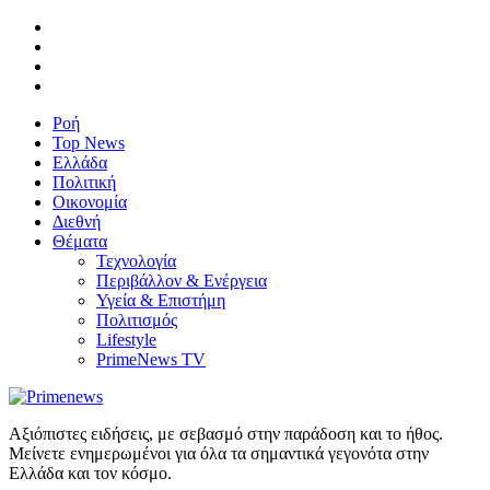
Ροή
Top News
Ελλάδα
Πολιτική
Οικονομία
Διεθνή
Θέματα
Τεχνολογία
Περιβάλλον & Ενέργεια
Υγεία & Επιστήμη
Πολιτισμός
Lifestyle
PrimeNews TV
Αξιόπιστες ειδήσεις, με σεβασμό στην παράδοση και το ήθος.
Μείνετε ενημερωμένοι για όλα τα σημαντικά γεγονότα στην
Ελλάδα και τον κόσμο.