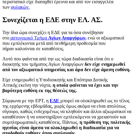
περιστατικό είχε διαταχθεί έρευνα και από τον εισαγγελέα
των
φυλακών.
Συνεχίζεται η ΕΔΕ στην ΕΛ. ΑΣ.
Την ίδια ώρα συνεχίζει η ΕΔΕ για τα όσα συνέβησαν
στο
αστυνομικό Τμήμα
Αγίων Αναργύρων,
ενώ οι αξιωματικοί
που εμπλέκονται μετά από πενθήμερη προθεσμία που
πήραν καλούνται σε καταθέσεις.
Αυτό που φαίνεται από την ως τώρα διαδικασία είναι ότι ο
διοικητής του τμήματος Αγίων Αναργύρων
δεν είχε ενημερωθεί
από τον αξιωματικό υπηρεσίας και άρα δεν είχε άμεση ευθύνη.
Είχε ενημερωθεί η Υποδιοικητής και Επόπτρια Δυτικής
Αττικής εκείνη την νύχτα,
η οποία φαίνεται να έχει και την
βαρύτερη ευθύνη εκ της θέσεώς της.
Σύμφωνα με την ΕΡΤ, η
ΕΔΕ
μπορεί να ολοκληρωθεί ως το τέλος
της ερχόμενης εβδομάδας, χωρίς όμως ακόμα να είναι απολύτως
σίγουρο, καθώς ενδεχομένως να κληθούν και άλλοι αξιωματικοί να
καταθέσουν ή να υποστηρίξουν εμπλεκόμενοι να χρειαστούν και
συμπληρωματικές καταθέσεις. Πάντως,
η πρόθεση της πολιτικής
ηγεσίας είναι άμεσα να ολοκληρωθεί η διαδικασία για να
αποδοθούν ευθύνες όπου αναλογούν.