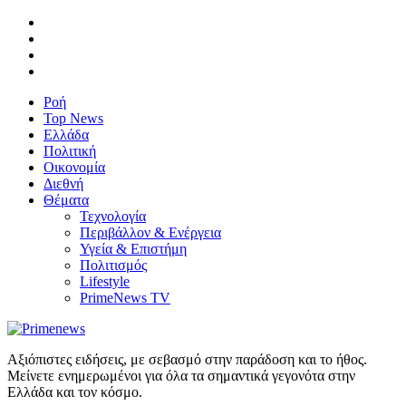
Ροή
Top News
Ελλάδα
Πολιτική
Οικονομία
Διεθνή
Θέματα
Τεχνολογία
Περιβάλλον & Ενέργεια
Υγεία & Επιστήμη
Πολιτισμός
Lifestyle
PrimeNews TV
Αξιόπιστες ειδήσεις, με σεβασμό στην παράδοση και το ήθος.
Μείνετε ενημερωμένοι για όλα τα σημαντικά γεγονότα στην
Ελλάδα και τον κόσμο.