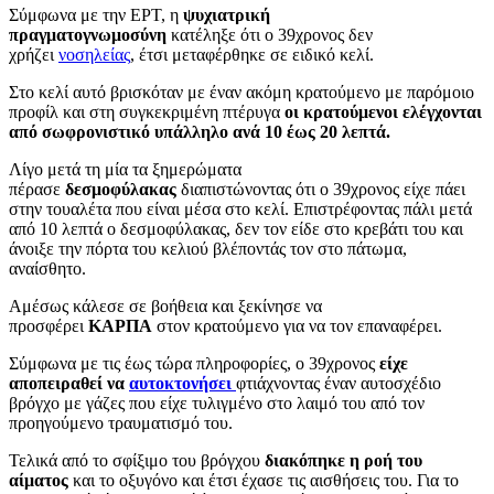
Σύμφωνα με την ΕΡΤ, η
ψυχιατρική
πραγματογνωμοσύνη
κατέληξε ότι ο 39χρονος δεν
χρήζει
νοσηλείας
, έτσι μεταφέρθηκε σε ειδικό κελί.
Στο κελί αυτό βρισκόταν με έναν ακόμη κρατούμενο με παρόμοιο
προφίλ και στη συγκεκριμένη πτέρυγα
οι κρατούμενοι ελέγχονται
από σωφρονιστικό υπάλληλο ανά 10 έως 20 λεπτά.
Λίγο μετά τη μία τα ξημερώματα
πέρασε
δεσμοφύλακας
διαπιστώνοντας ότι ο 39χρονος είχε πάει
στην τουαλέτα που είναι μέσα στο κελί. Επιστρέφοντας πάλι μετά
από 10 λεπτά ο δεσμοφύλακας, δεν τον είδε στο κρεβάτι του και
άνοιξε την πόρτα του κελιού βλέποντάς τον στο πάτωμα,
αναίσθητο.
Αμέσως κάλεσε σε βοήθεια και ξεκίνησε να
προσφέρει
ΚΑΡΠΑ
στον κρατούμενο για να τον επαναφέρει.
Σύμφωνα με τις έως τώρα πληροφορίες, ο 39χρονος
είχε
αποπειραθεί να
αυτοκτονήσει
φτιάχνοντας έναν αυτοσχέδιο
βρόγχο με γάζες που είχε τυλιγμένο στο λαιμό του από τον
προηγούμενο τραυματισμό του.
Τελικά από το σφίξιμο του βρόγχου
διακόπηκε η ροή του
αίματος
και το οξυγόνο και έτσι έχασε τις αισθήσεις του. Για το