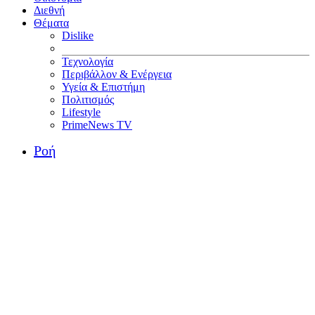
Διεθνή
Θέματα
Dislike
Τεχνολογία
Περιβάλλον & Ενέργεια
Υγεία & Επιστήμη
Πολιτισμός
Lifestyle
PrimeNews TV
Ροή