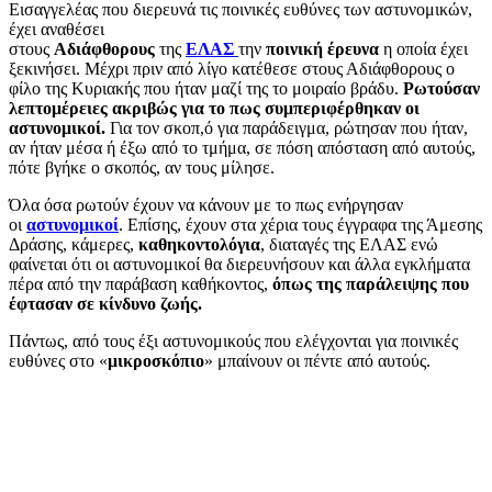
Εισαγγελέας που διερευνά τις ποινικές ευθύνες των αστυνομικών,
έχει αναθέσει
στους
Αδιάφθορους
της
ΕΛΑΣ
την
ποινική έρευνα
η οποία έχει
ξεκινήσει. Μέχρι πριν από λίγο κατέθεσε στους Αδιάφθορους ο
φίλο της Κυριακής που ήταν μαζί της το μοιραίο βράδυ.
Ρωτούσαν
λεπτομέρειες ακριβώς για το πως συμπεριφέρθηκαν οι
αστυνομικοί.
Για τον σκοπ,ό για παράδειγμα, ρώτησαν που ήταν,
αν ήταν μέσα ή έξω από το τμήμα, σε πόση απόσταση από αυτούς,
πότε βγήκε ο σκοπός, αν τους μίλησε.
Όλα όσα ρωτούν έχουν να κάνουν με το πως ενήργησαν
οι
αστυνομικοί
. Επίσης, έχουν στα χέρια τους έγγραφα της Άμεσης
Δράσης, κάμερες,
καθηκοντολόγια
, διαταγές της ΕΛΑΣ ενώ
φαίνεται ότι οι αστυνομικοί θα διερευνήσουν και άλλα εγκλήματα
πέρα από την παράβαση καθήκοντος,
όπως της παράλειψης που
έφτασαν σε κίνδυνο ζωής.
Πάντως, από τους έξι αστυνομικούς που ελέγχονται για ποινικές
ευθύνες στο «
μικροσκόπιο
» μπαίνουν οι πέντε από αυτούς.