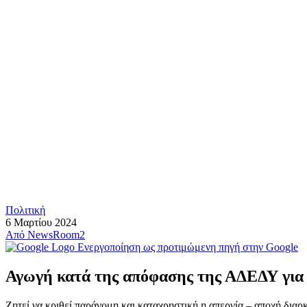
Πολιτική
6 Μαρτίου 2024
Από
NewsRoom2
Ενεργοποίηση ως προτιμώμενη πηγή στην Google
Αγωγή κατά της απόφασης της ΑΔΕΔΥ για 
Ζητεί να κριθεί παράνομη και καταχρηστική η απεργία – αποχή διαρκ