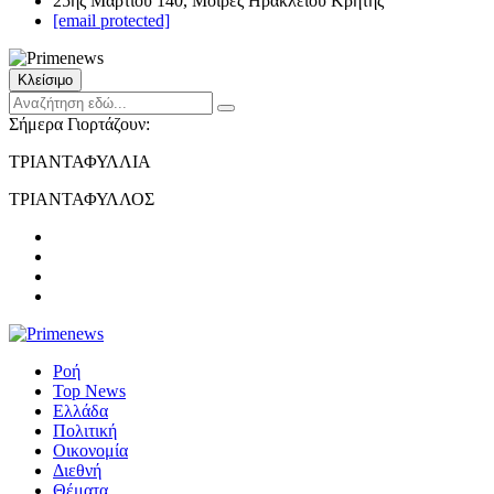
25ης Μαρτίου 140, Μοίρες Ηρακλείου Κρήτης
[email protected]
Κλείσιμο
Σήμερα Γιορτάζουν:
ΤΡΙΑΝΤΑΦΥΛΛΙΑ
ΤΡΙΑΝΤΑΦΥΛΛΟΣ
Ροή
Top News
Ελλάδα
Πολιτική
Οικονομία
Διεθνή
Θέματα