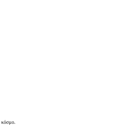
ν κόσμο.