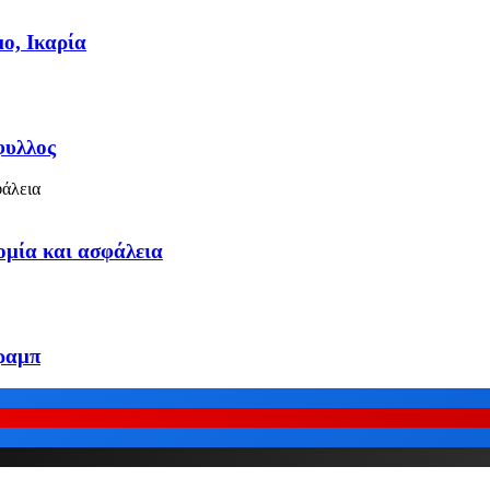
ο, Ικαρία
φυλλος
ομία και ασφάλεια
Τραμπ