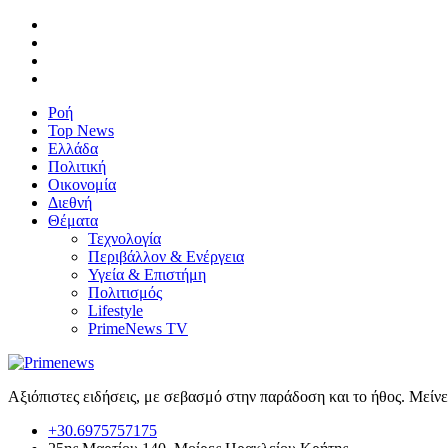
Ροή
Top News
Ελλάδα
Πολιτική
Οικονομία
Διεθνή
Θέματα
Τεχνολογία
Περιβάλλον & Ενέργεια
Υγεία & Επιστήμη
Πολιτισμός
Lifestyle
PrimeNews TV
Αξιόπιστες ειδήσεις, με σεβασμό στην παράδοση και το ήθος. Μείν
+30.6975757175