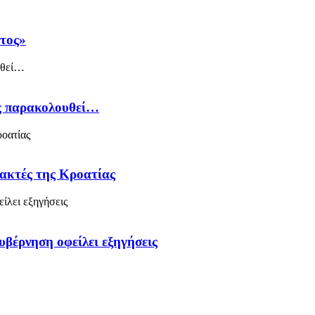
άτος»
ός παρακολουθεί…
 ακτές της Κροατίας
υβέρνηση οφείλει εξηγήσεις