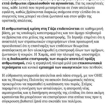
επτά άνθρωποι εξακολουθούν να αγνοούνται.
Για τις οικογένειές
τους, κάθε λεπτό που περνά μετατρέπεται σε έναν ατελείωτο
εφιάλτη, καθώς βρίσκονται διαρκώς ανάμεσα στην ελπίδα ότι οι
συγγενείς τους μπορεί να είναι ζωντανοί και στον φόβο της
οριστικής απώλειας.
Η ανθρωπιστική κρίση στη Γάζα επιδεινώνεται
σε καθημερινή
βάση, με τις υποδομές κατεστραμμένες και τον άμαχο πληθυσμό
να βρίσκεται στο χείλος της καταστροφής. Το Ισραήλ επιμένει ότι η
αναστολή των στρατιωτικών επιχειρήσεων είναι προσωρινή και
προειδοποιεί ότι η επανέναρξη των επιθέσεων θεωρείται
αναπόφευκτη αν δεν ολοκληρωθεί η επιστροφή όλων των ομήρων,
ζωντανών ή νεκρών. Η Χαμάς, από την πλευρά της, υποστηρίζει
ότι
η διαδικασία επιστροφής των σωρών αποτελεί πράξη
ανθρωπισμού,
ενώ η ισραηλινή πλευρά μιλά για
επικοινωνιακά
τεχνάσματα
και κυνικό
εμπαιγμό των οικογενειών
που πενθούν.
Η εύθραυστη ισορροπία απειλείται ανά πάσα στιγμή, με τον ΟΗΕ
και τις Ηνωμένες Πολιτείες να ασκούν διπλωματικές πιέσεις
προκειμένου να παραταθεί η κατάπαυση του πυρός. Στόχος
παραμένει η συνέχιση των ανταλλαγών, η αποτροπή νέας
αιματοχυσίας και η διατήρηση ανοιχτής της ελπίδας ότι όσοι ακόμη
κρατούνται θα μπορέσουν να επιστρέψουν στα σπίτια τους πριν η
σύγκρουση βυθιστεί ξανά στο σκοτάδι του πολέμου.