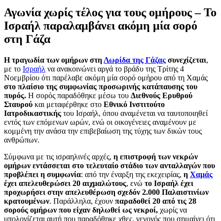
Αγωνία χωρίς τέλος για τους ομήρους – Το
Ισραήλ παραλαμβάνει ακόμη μία σορό
στη Γάζα
Η τραγωδία των ομήρων στη
Λωρίδα της Γάζας
συνεχίζεται
,
με το
Ισραήλ
να ανακοινώνει αργά το βράδυ της Τρίτης 4
Νοεμβρίου ότι παρέλαβε ακόμη μία σορό ομήρου από τη Χαμάς
στο πλαίσιο της συμφωνίας προσωρινής κατάπαυσης του
πυρός.
Η σορός παραδόθηκε μέσω του
Διεθνούς Ερυθρού
Σταυρού
και μεταφέρθηκε στο
Εθνικό Ινστιτούτο
Ιατροδικαστικής
του Ισραήλ, όπου αναμένεται να ταυτοποιηθεί
εντός των επόμενων ωρών, ενώ οι οικογένειες αναμένουν με
κομμένη την ανάσα την επιβεβαίωση της τύχης των δικών τους
ανθρώπων.
Σύμφωνα με τις ισραηλινές αρχές,
η επιστροφή των νεκρών
ομήρων εντάσσεται στο τελευταίο στάδιο
των ανταλλαγών που
προβλέπει η συμφωνία
: από την έναρξη της εκεχειρίας,
η
Χαμάς
έχει απελευθερώσει 20 αιχμαλώτους
, ενώ
το Ισραήλ έχει
προχωρήσει στην απελευθέρωση σχεδόν 2.000 Παλαιστινίων
κρατουμένων
. Παράλληλα, έχουν
παραδοθεί 20 από τις 28
σορούς ομήρων που είχαν δηλωθεί ως νεκροί,
χωρίς να
υπολογίζεται αυτή που παραδόθηκε χθες, γεγονός που σημαίνει ότι