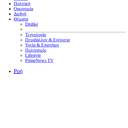
Πολιτική
Οικονομία
Διεθνή
Θέματα
Dislike
Τεχνολογία
Περιβάλλον & Ενέργεια
Υγεία & Επιστήμη
Πολιτισμός
Lifestyle
PrimeNews TV
Ροή