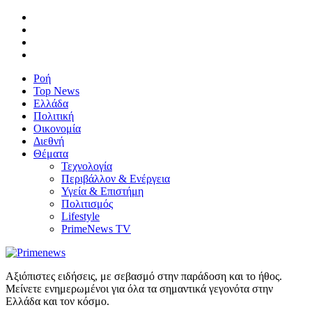
Ροή
Top News
Ελλάδα
Πολιτική
Οικονομία
Διεθνή
Θέματα
Τεχνολογία
Περιβάλλον & Ενέργεια
Υγεία & Επιστήμη
Πολιτισμός
Lifestyle
PrimeNews TV
Αξιόπιστες ειδήσεις, με σεβασμό στην παράδοση και το ήθος.
Μείνετε ενημερωμένοι για όλα τα σημαντικά γεγονότα στην
Ελλάδα και τον κόσμο.