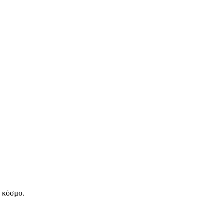
ν κόσμο.