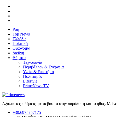
Ροή
Top News
Ελλάδα
Πολιτική
Οικονομία
Διεθνή
Θέματα
Τεχνολογία
Περιβάλλον & Ενέργεια
Υγεία & Επιστήμη
Πολιτισμός
Lifestyle
PrimeNews TV
Αξιόπιστες ειδήσεις, με σεβασμό στην παράδοση και το ήθος. Μείν
+30.6975757175