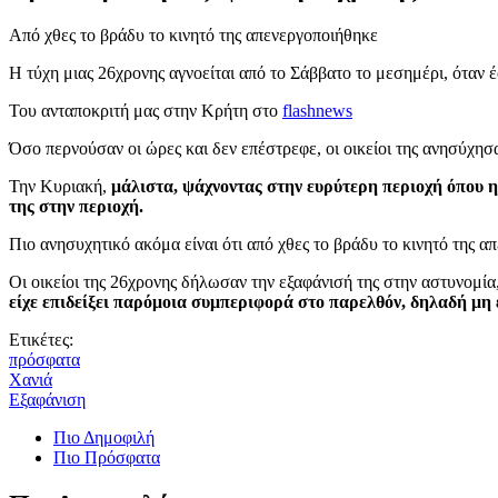
Aπό χθες το βράδυ το κινητό της απενεργοποιήθηκε
Η τύχη μιας 26χρονης αγνοείται από το Σάββατο το μεσημέρι, όταν έ
Του ανταποκριτή μας στην Κρήτη στο
flashnews
Όσο περνούσαν οι ώρες και δεν επέστρεφε, οι οικείοι της ανησύχησ
Την Κυριακή,
μάλιστα, ψάχνοντας στην ευρύτερη περιοχή όπου η 
της στην περιοχή.
Πιο ανησυχητικό ακόμα είναι ότι από χθες το βράδυ το κινητό της α
Οι οικείοι της 26χρονης δήλωσαν την εξαφάνισή της στην αστυνομί
είχε επιδείξει παρόμοια συμπεριφορά στο παρελθόν, δηλαδή μη ε
Ετικέτες:
πρόσφατα
Χανιά
Εξαφάνιση
Πιο Δημοφιλή
Πιο Πρόσφατα