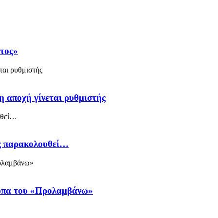
άτος»
η αποχή γίνεται ρυθμιστής
ός παρακολουθεί…
ύπα του «Προλαμβάνω»