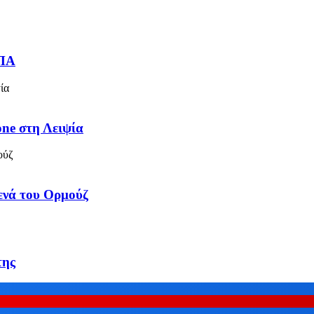
ΗΠΑ
one στη Λειψία
τενά του Ορμούζ
της