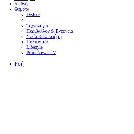
Διεθνή
Θέματα
Dislike
Τεχνολογία
Περιβάλλον & Ενέργεια
Υγεία & Επιστήμη
Πολιτισμός
Lifestyle
PrimeNews TV
Ροή