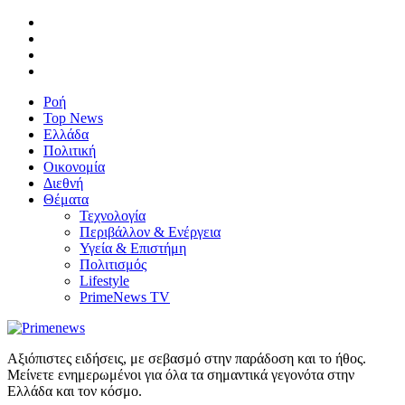
Ροή
Top News
Ελλάδα
Πολιτική
Οικονομία
Διεθνή
Θέματα
Τεχνολογία
Περιβάλλον & Ενέργεια
Υγεία & Επιστήμη
Πολιτισμός
Lifestyle
PrimeNews TV
Αξιόπιστες ειδήσεις, με σεβασμό στην παράδοση και το ήθος.
Μείνετε ενημερωμένοι για όλα τα σημαντικά γεγονότα στην
Ελλάδα και τον κόσμο.