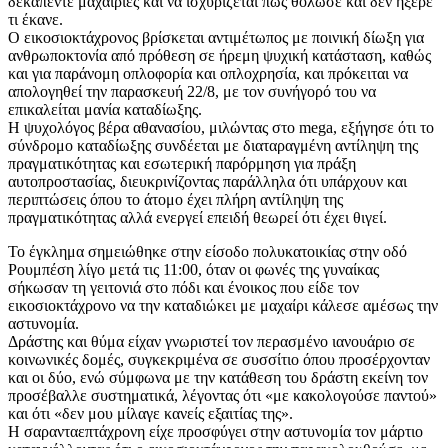
δεκαπέντε μαχαιριές και να ισχυρίζεται πως θόλωσε και δεν ήξερε
τι έκανε.
Ο εικοσιοκτάχρονος βρίσκεται αντιμέτωπος με ποινική δίωξη για
ανθρωποκτονία από πρόθεση σε ήρεμη ψυχική κατάσταση, καθώς
και για παράνομη οπλοφορία και οπλοχρησία, και πρόκειται να
απολογηθεί την παρασκευή 22/8, με τον συνήγορό του να
επικαλείται μανία καταδίωξης.
Η ψυχολόγος βέρα αθανασίου, μιλώντας στο mega, εξήγησε ότι το
σύνδρομο καταδίωξης συνδέεται με διαταραγμένη αντίληψη της
πραγματικότητας και εσωτερική παρόρμηση για πράξη
αυτοπροστασίας, διευκρινίζοντας παράλληλα ότι υπάρχουν και
περιπτώσεις όπου το άτομο έχει πλήρη αντίληψη της
πραγματικότητας αλλά ενεργεί επειδή θεωρεί ότι έχει θιγεί.
Το έγκλημα σημειώθηκε στην είσοδο πολυκατοικίας στην οδό
Ρουμπέση λίγο μετά τις 11:00, όταν οι φωνές της γυναίκας
σήκωσαν τη γειτονιά στο πόδι και ένοικος που είδε τον
εικοσιοκτάχρονο να την καταδιώκει με μαχαίρι κάλεσε αμέσως την
αστυνομία.
Δράστης και θύμα είχαν γνωριστεί τον περασμένο ιανουάριο σε
κοινωνικές δομές, συγκεκριμένα σε συσσίτιο όπου προσέρχονταν
και οι δύο, ενώ σύμφωνα με την κατάθεση του δράστη εκείνη τον
προσέβαλλε συστηματικά, λέγοντας ότι «με κακολογούσε παντού»
και ότι «δεν μου μίλαγε κανείς εξαιτίας της».
Η σαρανταεπτάχρονη είχε προσφύγει στην αστυνομία τον μάρτιο