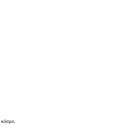
ν κόσμο.