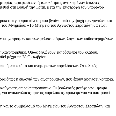
τυρίας, αφιερώσεων, ή τοποθέτησης αντικειμένων (εικόνες,
ατεθεί στη Βουλή την Τρίτη, μετά την επιστροφή του υπουργού
όκειται για «μια κίνηση που βγαίνει από την ψυχή των γονιών» και
ς» του Μνημείου: «Το Μνημείο του Αγνώστου Στρατιώτη θα είναι
 των κτηνοτρόφων και των μελισσοκόμων, λόγω των καθυστερημένων
δεν ικανοποιήθηκε. Όπως δηλώνουν εκπρόσωποι του κλάδου,
θεί μέχρι τις 28 Οκτωβρίου.
οποιήσεις ακόμα και ανήμερα των παρελάσεων. Οι τελικές
σους όπως η ευλογιά των αιγοπροβάτων, που έχουν αφανίσει κοπάδια.
ακούγοντας σωρεία παραπόνων. Οι βουλευτές μετέφεραν μήνυμα
 για ανακοινώσεις πριν τις παρελάσεις, προκειμένου να αποτραπεί
μπη και το συμβολισμό του Μνημείου του Αγνώστου Στρατιώτη, και