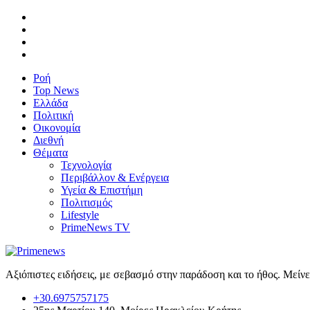
Ροή
Top News
Ελλάδα
Πολιτική
Οικονομία
Διεθνή
Θέματα
Τεχνολογία
Περιβάλλον & Ενέργεια
Υγεία & Επιστήμη
Πολιτισμός
Lifestyle
PrimeNews TV
Αξιόπιστες ειδήσεις, με σεβασμό στην παράδοση και το ήθος. Μείν
+30.6975757175