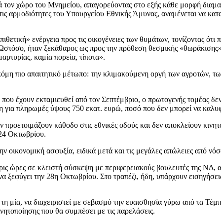
 τον χώρο του Μνημείου, απαγορεύοντας στο εξής κάθε μορφή διαμαρ
στις αρμοδιότητες του Υπουργείου Εθνικής Άμυνας, αναμένεται να κατ
τική» ενέργεια προς τις οικογένειες των θυμάτων, τονίζοντας ότι πρ
ί». Ωστόσο, ήταν ξεκάθαρος ως προς την πρόθεση θεσμικής «θωράκιση
αρτυρίας, καμία πορεία, τίποτα».
 ακόμη πιο απαιτητικό μέτωπο: την κλιμακούμενη οργή των αγροτών,
. που έχουν εκταμιευθεί από τον Σεπτέμβριο, ο πρωτογενής τομέας 
 για πληρωμές ύψους 750 εκατ. ευρώ, ποσό που δεν μπορεί να καλυφ
προετοιμάζουν κάθοδο στις εθνικές οδούς και δεν αποκλείουν κινητ
24 Οκτωβρίου.
ν οικονομική ασφυξία, ειδικά μετά και τις μεγάλες απώλειες από νό
ις ώρες σε κλειστή σύσκεψη με περιφερειακούς βουλευτές της ΝΔ, 
α ξεφύγει την 28η Οκτωβρίου. Στο τραπέζι, ήδη, υπάρχουν εισηγήσεις
 τη μία, να διαχειριστεί με σεβασμό την ευαισθησία γύρω από τα Τέ
ινητοποίησης που θα συμπέσει με τις παρελάσεις.