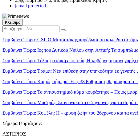
25ης Μαρτίου 140, Μοίρες Ηρακλείου Κρήτης
[email protected]
Κλείσιμο
Συμβαίνει Τώρα:
GSI: Ο Μητσοτάκης παρέδωσε το καλώδιο σε όμιλ
Συμβαίνει Τώρα:
Ιός του Δυτικού Νείλου στην Αττική: Τα συμπτώμα
Συμβαίνει Τώρα:
Τέλος η ειδική εποπτεία; Η κυβέρνηση πανηγυρίζει
Συμβαίνει Τώρα:
Τραμπ: Νέα επίθεση στην υπηκοότητα εκ γενετής 
Συμβαίνει Τώρα:
Καιρός σήμερα: Έως 38 βαθμούς η θερμοκρασία –
Συμβαίνει Τώρα:
Το αντισυστημικό κύμα κουράστηκε – Ποιος μπορεί
Συμβαίνει Τώρα:
Μυστράς: Στον ανακριτή ο 55χρονος για τη σορό τ
Συμβαίνει Τώρα:
Κυψέλη: Η «κρυφή ζωή» του 26χρονου και τα ανε
Σήμερα Γιορτάζουν:
ΑΣΤΕΡΙΟΣ