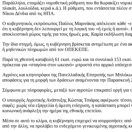
Παράλληλα, ετοιμάζει νομοθετική ρύθμιση που θα θωρακίζει νομικά
πλακάτ, λουλούδια, κεριά κ.ά.). Η ρύθμιση, που εντάσσεται πλέον 
Νίκου Δένδια από τις ΗΠΑ.
Ο κυβερνητικός εκπρόσωπος Παύλος Μαρινάκης απέκλεισε κάθε «επιθε
ότι η κυβέρνηση δεν λειτουργεί με τη λογική του «ή εμείς ή αυτο
αποκλειστικά χώρος τιμής για τους ήρωές μας. Καμία εκδήλωση διαμ
Την ίδια στιγμή, όμως, η κυβέρνηση βρίσκεται αντιμέτωπη με ένα
ή μηδενικών πληρωμών από τον ΟΠΕΚΕΠΕ.
Παρά τη χθεσινή καταβολή 61 εκατ. ευρώ και τα συνολικά 153 εκατ
πρόκειται για «σταγόνα στον ωκεανό» μπροστά στο αρχικό υπόσχεση
Αγρότες και κτηνοτρόφοι της Πανελλαδικής Επιτροπής των Μπλόκων 
αποφάσεις για τη μορφή των δράσεων αναμένονται την Παρασκευή 
Σύμφωνα με πληροφορίες, μεταξύ των αγροτών επικρατεί οργή για τη
Ο υπουργός Αγροτικής Ανάπτυξης Κώστας Τσιάρας αφιέρωσε τέσσερ
σαφές: χωρίς νέα εξαγγελία ή άμεση ενίσχυση, η κατάσταση μπορεί ν
κοινωνική ανάφλεξη την ημέρα της εθνικής επετείου.
Μέσα σε αυτό το κλίμα, η κυβέρνηση επιχειρεί να ισορροπήσει: από
από την άλλη, να προλάβει το ενδεχόμενο γενικευμένης αγροτικής κ