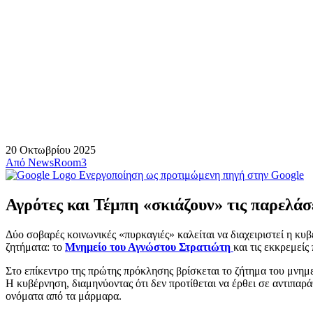
20 Οκτωβρίου 2025
Από
NewsRoom3
Ενεργοποίηση ως προτιμώμενη πηγή στην Google
Αγρότες και Τέμπη «σκιάζουν» τις παρελά
Δύο σοβαρές κοινωνικές «πυρκαγιές» καλείται να διαχειριστεί η κ
ζητήματα: το
Μνημείο του Αγνώστου Στρατιώτη
και τις εκκρεμε
Στο επίκεντρο της πρώτης πρόκλησης βρίσκεται το ζήτημα του μνημ
Η κυβέρνηση, διαμηνύοντας ότι δεν προτίθεται να έρθει σε αντιπαρ
ονόματα από τα μάρμαρα.