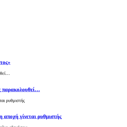
άτος»
ός παρακολουθεί…
η αποχή γίνεται ρυθμιστής