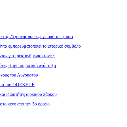
ο της 75χρονης που έφυγε από το Τμήμα
ντα εμπορευματοποιεί το ιστορικό σύμβολο
ταν για τρεις ανθρωποκτονίες
νες στην τουριστική ανάπτυξη
ούχους του Αυγούστου
μμια του ΟΠΕΚΕΠΕ
αι ιδιοκτήτης αιολικού πάρκου
στο κενό από τον 5ο όροφο