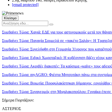
25ης Μαρτίου 140, Μοίρες Ηρακλείου Κρήτης
[email protected]
Κλείσιμο
Συμβαίνει Τώρα:
Χανιά: ΕΔΕ για τους αστυνομικούς μετά τον θάνατ
Συμβαίνει Τώρα:
Παναγία Σουμελά σε «πακέτο Σαλάχ»: Η Τραπεζού
Συμβαίνει Τώρα:
Συνελήφθη στη Γερμανία 31χρονος που καταζητούν
Συμβαίνει Τώρα:
Ειδικό Χωροταξικό: Η κυβέρνηση βάζει νέους κανό
Συμβαίνει Τώρα:
Ακριβές διακοπές: Τα καύσιμα «καίνε» τους αδει
Συμβαίνει Τώρα:
myAGRO: Φιέστα Μητσοτάκη πάνω στα συντρί
Συμβαίνει Τώρα:
Βοιωτία: Προφυλακίστηκαν δήμαρχος, εργολάβος κ
Συμβαίνει Τώρα:
Συναγερμός στη Μιχαλακοπούλου: Γυναίκα έπεσε 
Σήμερα Γιορτάζουν:
ΑΣΤΕΡΙΟΣ