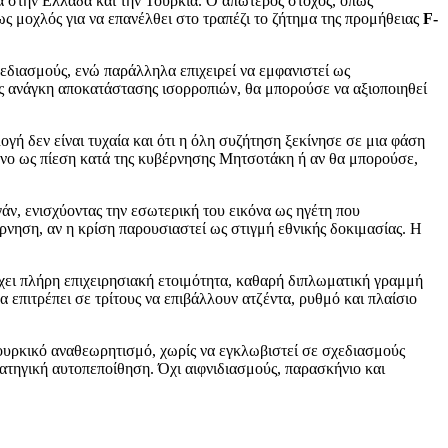
α στην Ελλάδα και την Τουρκία. Ο απώτερος στόχος, όπως
ως μοχλός για να επανέλθει στο τραπέζι το ζήτημα της προμήθειας
F-
χεδιασμούς, ενώ παράλληλα επιχειρεί να εμφανιστεί ως
ως ανάγκη αποκατάστασης ισορροπιών, θα μπορούσε να αξιοποιηθεί
ογή δεν είναι τυχαία και ότι η όλη συζήτηση ξεκίνησε σε μια φάση
μόνο ως πίεση κατά της κυβέρνησης Μητσοτάκη ή αν θα μπορούσε,
άν, ενισχύοντας την εσωτερική του εικόνα ως ηγέτη που
νηση, αν η κρίση παρουσιαστεί ως στιγμή εθνικής δοκιμασίας. Η
έχει πλήρη επιχειρησιακή ετοιμότητα, καθαρή διπλωματική γραμμή
 επιτρέπει σε τρίτους να επιβάλλουν ατζέντα, ρυθμό και πλαίσιο
τουρκικό αναθεωρητισμό, χωρίς να εγκλωβιστεί σε σχεδιασμούς
ρατηγική αυτοπεποίθηση. Όχι αιφνιδιασμούς, παρασκήνιο και