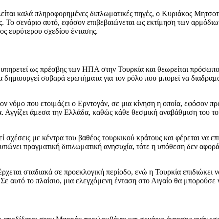
λείται καλά πληροφορημένες διπλωματικές πηγές, ο Κυριάκος Μητσοτ
 Το σενάριο αυτό, εφόσον επιβεβαιώνεται ως εκτίμηση των αρμόδιων κ
ος ευρύτερου σχεδίου έντασης.
υπηρετεί ως πρέσβης των ΗΠΑ στην Τουρκία και θεωρείται πρόσωπο με
 δημιουργεί σοβαρά ερωτήματα για τον ρόλο που μπορεί να διαδραματί
ον νόμο που ετοιμάζει ο Ερντογάν, σε μια κίνηση η οποία, εφόσον π
ία. Αγγίζει άμεσα την Ελλάδα, καθώς κάθε θεσμική αναβάθμιση του τ
εί σχέσεις με κέντρα του βαθέος τουρκικού κράτους και φέρεται να ε
υπώνει πραγματική διπλωματική ανησυχία, τότε η υπόθεση δεν αφορά 
έρχεται σταδιακά σε προεκλογική περίοδο, ενώ η Τουρκία επιδιώκει ν
 Σε αυτό το πλαίσιο, μια ελεγχόμενη ένταση στο Αιγαίο θα μπορούσε 