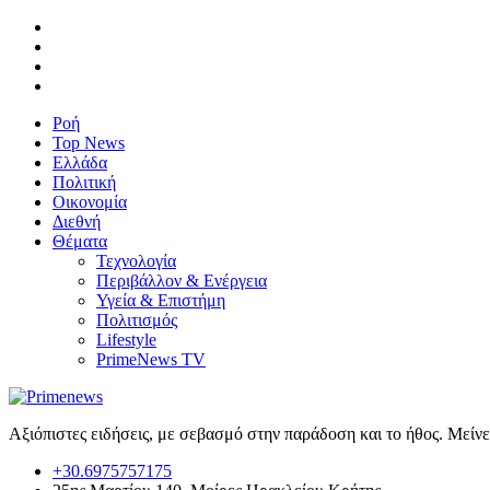
Ροή
Top News
Ελλάδα
Πολιτική
Οικονομία
Διεθνή
Θέματα
Τεχνολογία
Περιβάλλον & Ενέργεια
Υγεία & Επιστήμη
Πολιτισμός
Lifestyle
PrimeNews TV
Αξιόπιστες ειδήσεις, με σεβασμό στην παράδοση και το ήθος. Μείν
+30.6975757175