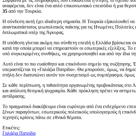
Σύμφωνα με τις πληροφορίες που επικαλείται η στήλη, το σχέδιο π
αναφέρεται, δεν είναι ένα απλό επικοινωνιακό επεισόδιο ή μια θερ
35
από την Τουρκία.
Η σύνδεση αυτή έχει ιδιαίτερη σημασία. Η Τουρκία εξακολουθεί να 
αναντικατάστατος γεωπολιτικός παίκτης για τις Ηνωμένες Πολιτείε
διπλωματικά υπέρ της Άγκυρας.
Η υπόθεση γίνεται ακόμη πιο σύνθετη επειδή η Ελλάδα βρίσκεται σε 
κατά την οποία μπορεί να επηρεαστούν οι εσωτερικές εξελίξεις. Το
υπό συγκεκριμένες συνθήκες, να χρησιμοποιηθεί και από την ίδια τ
Αυτό είναι το πιο ευαίσθητο και επικίνδυνο σημείο της συζήτησης.
υπερασπίζεται τη «Γαλάζια Πατρίδα». Θα μπορούσε, όμως, να δημι
στήλη δεν διατυπώνει αυτόν τον συσχετισμό ως συμπέρασμα, όμως 
Σε κάθε περίπτωση, η πιθανότητα οργανωμένης προβοκάτσιας στο Αι
και απόλυτη θεσμική ψυχραιμία. Κάθε πρόκληση πρέπει να αντιμετωπι
αντίδρασης.
Το πραγματικό διακύβευμα είναι ευρύτερο από ένα ενδεχόμενο επει
ξένων παραγόντων, εσωτερικούς πολιτικούς υπολογισμούς ή επικίνδυ
τεχνητές κρίσεις πάνω σε εθνικά θέματα.
Ετικέτες:
Γαλάζια Πατρίδα