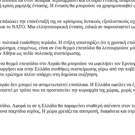
ου αποδίδεται στον Μπαράκ περιλαμβάνει και σενάριο έντασης ανάμεσ
ινή κρίση χαμηλής έντασης. Η ένταση θα μπορούσε να χρησιμοποιηθεί 
επιδιώκει την επανένταξή της σε κρίσιμους δυτικούς εξοπλιστικούς σ
ς και το ΝΑΤΟ. Μια ελληνοτουρκική ένταση, ειδικά αν παρουσιαστεί 
πολιτικά ευαίσθητη περίοδο. Η στήλη υποστηρίζει ότι η χρονική επιλ
 ερώτημα, επομένως, είναι αν ένα θερμό επεισόδιο θα λειτουργούσε 
ην Αθήνα ως πεδίο πολιτικής συσπείρωσης.
 Ένα θερμό επεισόδιο στο Αιγαίο θα μπορούσε να ωφελήσει τον Ερντογ
ουργήσει και στην Ελλάδα συνθήκες συσπείρωσης γύρω από την κυβέρ
το ερώτημα πλέον υπάρχει στη δημόσια συζήτηση.
γαίο δεν μπορεί να αντιμετωπιστεί επιπόλαια. Η Ελλάδα οφείλει να 
στεί με τρόπο που να προστατεύει την κυριαρχία της χώρας, χωρίς να
σόδιο. Αφορά το αν η Ελλάδα θα παραμείνει σταθερή απέναντι στον 
να παιχνίδια ισχύος. Η χώρα χρειάζεται αποτροπή, διαφάνεια και στ