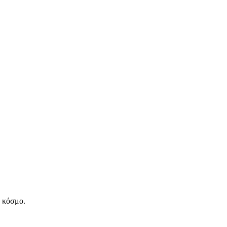
ν κόσμο.