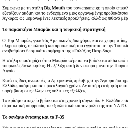
Σύμφωνα με τη στήλη
Big Mouth
του powergame.gr, η οποία επικα
εξετάζουν ακόμη και το ενδεχόμενο μιας οργανωμένης προβοκάτσιας.
Άγκυρας ως μεμονωμένες λεκτικές προκλήσεις, αλλά ως πιθανό μέρ
Το παρασκήνιο Μπαράκ και η τουρκική στρατηγική
Ο Τομ Μπαράκ, γνωστός Αμερικανός δικηγόρος και επιχειρηματίας, 
πληροφορίες, η πολιτική και προσωπική του εγγύτητα με την Τουρκία
αναβαθμίσει θεσμικά το αφήγημα της «Γαλάζιας Πατρίδας».
Η στήλη υποστηρίζει ότι ο Μπαράκ φέρεται να βρίσκεται πίσω από τ
τουρκικές διεκδικήσεις. Η εξέλιξη αυτή δεν αφορά μόνο την Τουρκ
Αιγαίο.
Κατά τις ίδιες αναφορές, ο Αμερικανός πρέσβης στην Άγκυρα διατηρ
Ελλάδα, ακόμη και σε προεκλογικό χρόνο. Αν αυτή η εκτίμηση αποτ
παρέμβαση στις ελληνικές πολιτικές εξελίξεις.
Το κρίσιμο στοιχείο βρίσκεται στη χρονική συγκυρία. Η Ελλάδα εισ
στρατιωτική ισορροπία, τα εξοπλιστικά και τον ρόλο της στο ΝΑΤΟ.
Το σενάριο έντασης και τα F-35