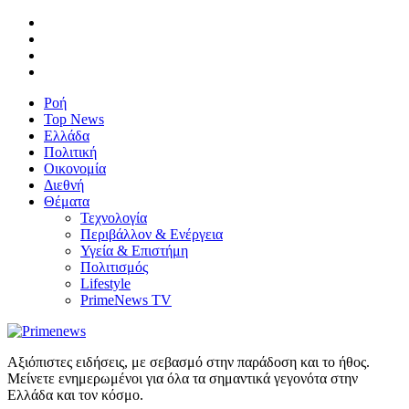
Ροή
Top News
Ελλάδα
Πολιτική
Οικονομία
Διεθνή
Θέματα
Τεχνολογία
Περιβάλλον & Ενέργεια
Υγεία & Επιστήμη
Πολιτισμός
Lifestyle
PrimeNews TV
Αξιόπιστες ειδήσεις, με σεβασμό στην παράδοση και το ήθος.
Μείνετε ενημερωμένοι για όλα τα σημαντικά γεγονότα στην
Ελλάδα και τον κόσμο.