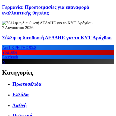
Γερμανία: Προετοιμασίες για επαναφορά
εναλλακτικής θητείας
7 Αυγούστου 2026
Σύλληψη διευθυντή ΔΕΔΔΗΕ για το ΚΥΤ Αράχθου
Ant1 ΚΡΗΤΗΣ 95.8
YouTube
Facebook
X
Κατηγορίες
Πρωτοσέλιδα
Ελλάδα
Διεθνή
Πολιτική