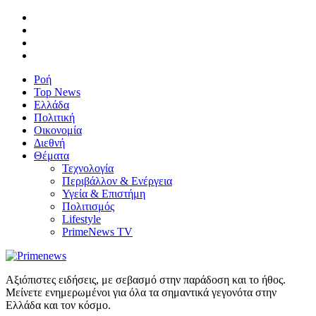
Ροή
Top News
Ελλάδα
Πολιτική
Οικονομία
Διεθνή
Θέματα
Τεχνολογία
Περιβάλλον & Ενέργεια
Υγεία & Επιστήμη
Πολιτισμός
Lifestyle
PrimeNews TV
Αξιόπιστες ειδήσεις, με σεβασμό στην παράδοση και το ήθος.
Μείνετε ενημερωμένοι για όλα τα σημαντικά γεγονότα στην
Ελλάδα και τον κόσμο.