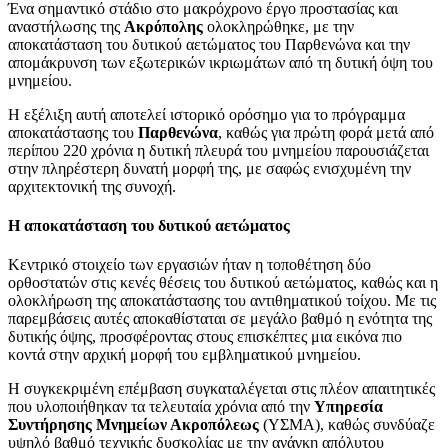
Ένα σημαντικό στάδιο στο μακρόχρονο έργο προστασίας και
αναστήλωσης της
Ακρόπολης
ολοκληρώθηκε, με την
αποκατάσταση του δυτικού αετώματος του Παρθενώνα και την
απομάκρυνση των εξωτερικών ικριωμάτων από τη δυτική όψη του
μνημείου.
Η εξέλιξη αυτή αποτελεί ιστορικό ορόσημο για το πρόγραμμα
αποκατάστασης του
Παρθενώνα
, καθώς για πρώτη φορά μετά από
περίπου 220 χρόνια η δυτική πλευρά του μνημείου παρουσιάζεται
στην πληρέστερη δυνατή μορφή της, με σαφώς ενισχυμένη την
αρχιτεκτονική της συνοχή.
Η αποκατάσταση του δυτικού αετώματος
Κεντρικό στοιχείο των εργασιών ήταν η τοποθέτηση δύο
ορθοστατών στις κενές θέσεις του δυτικού αετώματος, καθώς και η
ολοκλήρωση της αποκατάστασης του αντιθηματικού τοίχου. Με τις
παρεμβάσεις αυτές αποκαθίσταται σε μεγάλο βαθμό η ενότητα της
δυτικής όψης, προσφέροντας στους επισκέπτες μια εικόνα πιο
κοντά στην αρχική μορφή του εμβληματικού μνημείου.
Η συγκεκριμένη επέμβαση συγκαταλέγεται στις πλέον απαιτητικές
που υλοποιήθηκαν τα τελευταία χρόνια από την
Υπηρεσία
Συντήρησης Μνημείων Ακροπόλεως
(ΥΣΜΑ), καθώς συνδύαζε
υψηλό βαθμό τεχνικής δυσκολίας με την ανάγκη απόλυτου