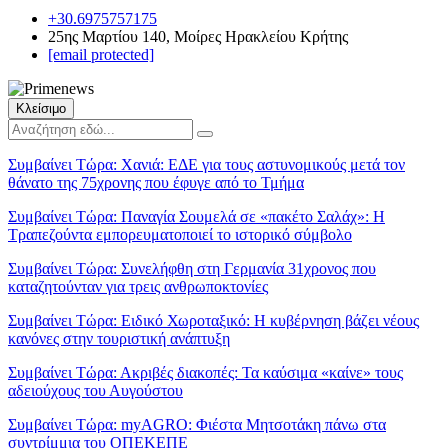
+30.6975757175
25ης Μαρτίου 140, Μοίρες Ηρακλείου Κρήτης
[email protected]
Κλείσιμο
Συμβαίνει Τώρα:
Χανιά: ΕΔΕ για τους αστυνομικούς μετά τον
θάνατο της 75χρονης που έφυγε από το Τμήμα
Συμβαίνει Τώρα:
Παναγία Σουμελά σε «πακέτο Σαλάχ»: Η
Τραπεζούντα εμπορευματοποιεί το ιστορικό σύμβολο
Συμβαίνει Τώρα:
Συνελήφθη στη Γερμανία 31χρονος που
καταζητούνταν για τρεις ανθρωποκτονίες
Συμβαίνει Τώρα:
Ειδικό Χωροταξικό: Η κυβέρνηση βάζει νέους
κανόνες στην τουριστική ανάπτυξη
Συμβαίνει Τώρα:
Ακριβές διακοπές: Τα καύσιμα «καίνε» τους
αδειούχους του Αυγούστου
Συμβαίνει Τώρα:
myAGRO: Φιέστα Μητσοτάκη πάνω στα
συντρίμμια του ΟΠΕΚΕΠΕ