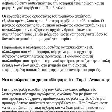
σεβασμού στην αυθεντικότητα, την ιστορική τεκμηρίωση και τη
μορφολογική ακρίβεια του Παρθενώνα.
Οι εργασίες στους ορθοστάτες του τυμπάνου απαίτησαν
εξειδικευμένες λύσεις και ιδιαίτερη ακρίβεια σε κάθε στάδιο. Ο
μεγάλος ορθοστάτης του δυτικού αετώματος αποκαταστάθηκε με
συγκόλληση των σωζόμενων αρχαίων θραυσμάτων και
συμπλήρωσή τους με νέο μάρμαρο, ώστε να προσεγγιστεί όσο το
δυνατόν περισσότερο η αρχική γεωμετρία του.
Παράλληλα, ο δεύτερος ορθοστάτης κατασκευάστηκε εξ
ολοκλήρου από νέο μάρμαρο, σύμφωνα με τις αρχές της
σύγχρονης αναστηλωτικής πρακτικής. Η διαδικασία αυτή
ακολούθησε αυστηρά επιστημονικά κριτήρια, με στόχο την ασφαλή
ένταξη των νέων μελών στο μνημείο και τη διακριτή,
τεκμηριωμένη αποκατάσταση της αρχιτεκτονικής του μορφής.
Νέα ικριώματα και χρηματοδότηση από το Ταμείο Ανάκαμψης
Για την ασφαλή τοποθέτηση των λίθων εγκαταστάθηκε νέο
λειτουργικό σύστημα ικριώματος, σχεδιασμένο με βάση τις
αυστηρότερες σύγχρονες προδιαγραφές ασφάλειας. Το σύστημα
προσαρμόστηκε αισθητικά στο περιβάλλον του Παρθενώνα, ώστε
να περιορίζεται η οπτική όχληση και να διατηρείται η εικόνα του
μνημείου όσο το δυνατόν καθαρότερη για τους επισκέπτες.