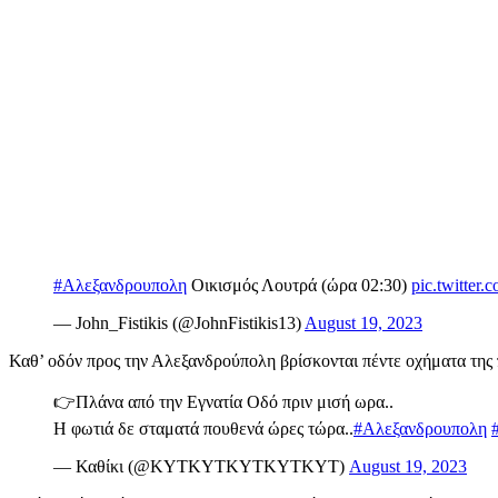
#Αλεξανδρουπολη
Οικισμός Λουτρά (ώρα 02:30)
pic.twitt
— John_Fistikis (@JohnFistikis13)
August 19, 2023
Καθ’ οδόν προς την Αλεξανδρούπολη βρίσκονται πέντε οχήματα της
👉Πλάνα από την Εγνατία Οδό πριν μισή ωρα..
Η φωτιά δε σταματά πουθενά ώρες τώρα..
#Αλεξανδρουπολη
— Καθίκι (@KYTKYTKYTKYTKYT)
August 19, 2023