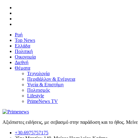
Ροή
Top News
Ελλάδα
Πολιτική
Οικονομία
Διεθνή
Θέματα
Τεχνολογία
Περιβάλλον & Ενέργεια
Υγεία & Επιστήμη
Πολιτισμός
Lifestyle
PrimeNews TV
Αξιόπιστες ειδήσεις, με σεβασμό στην παράδοση και το ήθος. Μείν
+30.6975757175