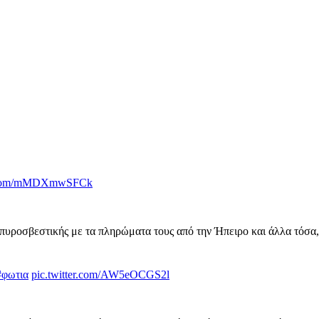
er.com/mMDXmwSFCk
 πυροσβεστικής με τα πληρώματα τους από την Ήπειρο και άλλα τόσα
#φωτια
pic.twitter.com/AW5eOCGS2l