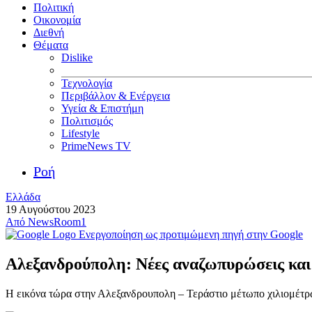
Πολιτική
Οικονομία
Διεθνή
Θέματα
Dislike
Τεχνολογία
Περιβάλλον & Ενέργεια
Υγεία & Επιστήμη
Πολιτισμός
Lifestyle
PrimeNews TV
Ροή
Ελλάδα
19 Αυγούστου 2023
Από
NewsRoom1
Ενεργοποίηση ως προτιμώμενη πηγή στην Google
Αλεξανδρούπολη: Νέες αναζωπυρώσεις και
Η εικόνα τώρα στην Αλεξανδρουπολη – Τεράστιο μέτωπο χιλιομέτρων