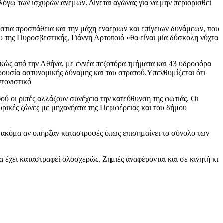
 λόγω των ισχυρών ανέμων. Δίνεται αγώνας για να μην περιορισθεί
άστια προσπάθεια και την μάχη εναέριων και επίγειων δυνάμεων, που
 της Πυροσβεστικής, Γιάννη Αρτοποιό «θα είναι μία δύσκολη νύχτα
ρικώς από την Αθήνα, με εννέα πεζοπόρα τμήματα και 43 υδροφόρα
αρουσία αστυνομικής δύναμης και του στρατού.Υπενθυμίζεται ότι
ντονιστικό
φού οι ριπές αλλάζουν συνέχεια την κατεύθυνση της φωτιάς. Οι
υρικές ζώνες με μηχανήατα της Περιφέρειας και του δήμου
ο ακόμα αν υπήρξαν καταστροφές όπως επισημαίνει το σύνολο των
 έχει καταστραφεί ολοσχερώς. Ζημιές αναφέρονται και σε κινητή κι