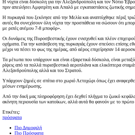
Η νύχτα είναι δύσκολη για την Αλεξανδρούπολη και τον Νότιο Έβρο.
πριν απειλήσει Αμφιτρίτη και Απαλό με εγκαταστάσεις ζωτικής σημα
Η πυρκαγιά που ξεκίνησε από την Μελία και αναπτύχθηκε πέριξ τριώ
αυτές θα συνεχίσουν όλη νύχτα την προσπάθεια να σώσουν ότι μπορ
με ριπές ανέμου 7-8 μποφόρ».
Οι δυνάμεις της Πυροσβεστικής έχουν ενισχυθεί και πλέον επιχειρ
οχήματα. Για την κατάσβεση της πυρκαγιάς έχουν σπεύσει επίσης εθ
μέχρι να πέσει το φως της ημέρας, από αέρος επιχείρησαν 14 αεροσ
Τα μέτωπα που υπάρχουν και είναι εξαιρετικά δύσκολα, είναι μεταξύ
ρίψεις από τα πολλά πυρισβεστικά αεροπλάνα και ελικόπτερα σταμά
Αλεξανδρούπολης αλλά και του Στρατού.
Υπάρχουν ζημιές σε σπίτια στο χωριό Αετοχώρι όπως έχει αναφερθε
μέσων ενημέρωσης.
Από την δική μας πληροφόρηση έχει δεχθεί πλήγμα το ζωικό κεφάλαι
ακίνητη περιουσία των κατοίκων, αλλά αυτά θα φανούν με το πρώτο
Ετικέτες:
πρόσφατα
Πιο Δημοφιλή
Πιο Πρόσφατα