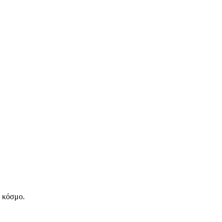
ν κόσμο.