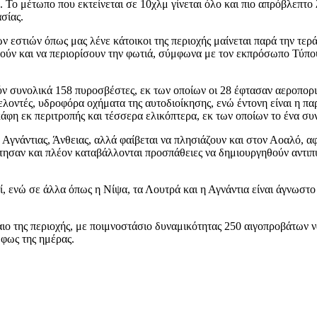
 Το μέτωπο που εκτείνεται σε 10χλμ γίνεται όλο και πιο απρόβλεπτο
σίας.
ν εστιών όπως μας λένε κάτοικοι της περιοχής μαίνεται παρά την τερ
ούν και να περιορίσουν την φωτιά, σύμφωνα με τον εκπρόσωπο Τύπου
ούν συνολικά 158 πυροσβέστες, εκ των οποίων οι 28 έφτασαν αεροπο
ελοντές, υδροφόρα οχήματα της αυτοδιοίκησης, ενώ έντονη είναι η π
κάφη εκ περιτροπής και τέσσερα ελικόπτερα, εκ των οποίων το ένα συ
 Αγνάντιας, Άνθειας, αλλά φαίβεται να πλησιάζουν και στον Αοαλό, α
τησαν και πλέον καταβάλλονται προσπάθειες να δημιουργηθούν αντιπ
ί, ενώ σε άλλα όπως η Νίψα, τα Λουτρά και η Αγνάντια είναι άγνωστ
ο της περιοχής, με ποιμνοστάσιο δυναμικότητας 250 αιγοπροβάτων να
 φως της ημέρας.