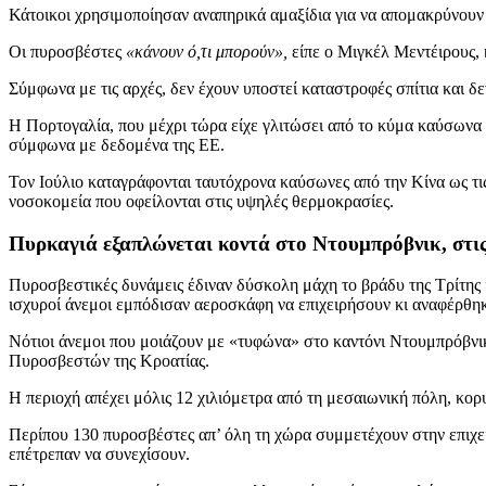
Κάτοικοι χρησιμοποίησαν αναπηρικά αμαξίδια για να απομακρύνου
Οι πυροσβέστες
«κάνουν ό,τι μπορούν»,
είπε ο Μιγκέλ Μεντέιρους,
Σύμφωνα με τις αρχές, δεν έχουν υποστεί καταστροφές σπίτια και δ
Η Πορτογαλία, που μέχρι τώρα είχε γλιτώσει από το κύμα καύσωνα κ
σύμφωνα με δεδομένα της ΕΕ.
Τον Ιούλιο καταγράφονται ταυτόχρονα καύσωνες από την Κίνα ως τι
νοσοκομεία που οφείλονται στις υψηλές θερμοκρασίες.
Πυρκαγιά εξαπλώνεται κοντά στο Ντουμπρόβνικ, στι
Πυροσβεστικές δυνάμεις έδιναν δύσκολη μάχη το βράδυ της Τρίτης κ
ισχυροί άνεμοι εμπόδισαν αεροσκάφη να επιχειρήσουν κι αναφέρθη
Νότιοι άνεμοι που μοιάζουν με «τυφώνα» στο καντόνι Ντουμπρόβνι
Πυροσβεστών της Κροατίας.
Η περιοχή απέχει μόλις 12 χιλιόμετρα από τη μεσαιωνική πόλη, κορ
Περίπου 130 πυροσβέστες απ’ όλη τη χώρα συμμετέχουν στην επιχεί
επέτρεπαν να συνεχίσουν.