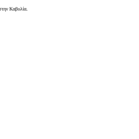
 στην Καβυλία.