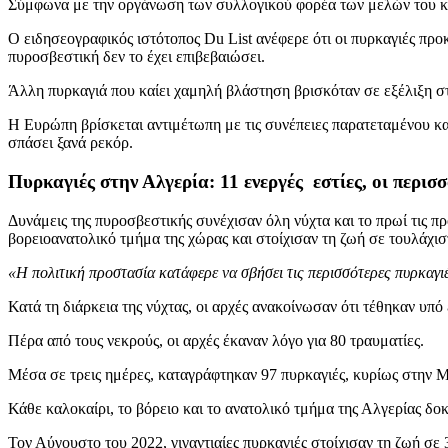
Σύμφωνα με την οργάνωση των συλλογικού φορέα των μελών του κρ
Ο ειδησεογραφικός ιστότοπος Du List ανέφερε ότι οι πυρκαγιές προ
πυροσβεστική δεν το έχει επιβεβαιώσει.
Άλλη πυρκαγιά που καίει χαμηλή βλάστηση βρισκόταν σε εξέλιξη στη
Η Ευρώπη βρίσκεται αντιμέτωπη με τις συνέπειες παρατεταμένου καύ
σπάσει ξανά ρεκόρ.
Πυρκαγιές στην Αλγερία: 11 ενεργές εστίες, οι περι
Δυνάμεις της πυροσβεστικής συνέχισαν όλη νύχτα και το πρωί τις 
βορειοανατολικό τμήμα της χώρας και στοίχισαν τη ζωή σε τουλάχισ
«Η πολιτική προστασία κατάφερε να σβήσει τις περισσότερες πυρκαγι
Κατά τη διάρκεια της νύχτας, οι αρχές ανακοίνωσαν ότι τέθηκαν υπ
Πέρα από τους νεκρούς, οι αρχές έκαναν λόγο για 80 τραυματίες.
Μέσα σε τρεις ημέρες, καταγράφτηκαν 97 πυρκαγιές, κυρίως στην Μ
Κάθε καλοκαίρι, το βόρειο και το ανατολικό τμήμα της Αλγερίας δο
Τον Αύγουστο του 2022, γιγαντιαίες πυρκαγιές στοίχισαν τη ζωή σε