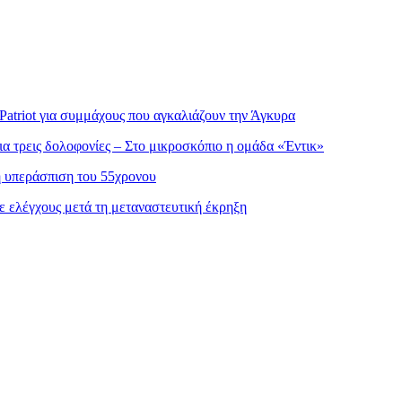
atriot για συμμάχους που αγκαλιάζουν την Άγκυρα
α τρεις δολοφονίες – Στο μικροσκόπιο η ομάδα «Έντικ»
η υπεράσπιση του 55χρονου
ε ελέγχους μετά τη μεταναστευτική έκρηξη