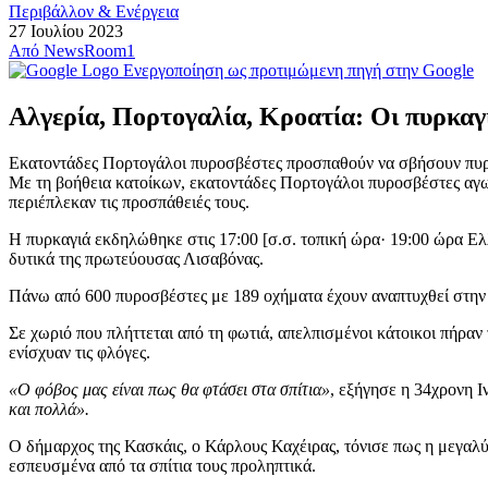
Περιβάλλον & Ενέργεια
27 Ιουλίου 2023
Από
NewsRoom1
Ενεργοποίηση ως προτιμώμενη πηγή στην Google
Αλγερία, Πορτογαλία, Κροατία: Οι πυρκαγ
Εκατοντάδες Πορτογάλοι πυροσβέστες προσπαθούν να σβήσουν πυρ
Με τη βοήθεια κατοίκων, εκατοντάδες Πορτογάλοι πυροσβέστες αγων
περιέπλεκαν τις προσπάθειές τους.
Η πυρκαγιά εκδηλώθηκε στις 17:00 [σ.σ. τοπική ώρα· 19:00 ώρα Ελ
δυτικά της πρωτεύουσας Λισαβόνας.
Πάνω από 600 πυροσβέστες με 189 οχήματα έχουν αναπτυχθεί στην 
Σε χωριό που πλήττεται από τη φωτιά, απελπισμένοι κάτοικοι πήραν
ενίσχυαν τις φλόγες.
«Ο φόβος μας είναι πως θα φτάσει στα σπίτια»
, εξήγησε η 34χρονη Ι
και πολλά».
Ο δήμαρχος της Κασκάις, ο Κάρλους Καχέιρας, τόνισε πως η μεγαλύ
εσπευσμένα από τα σπίτια τους προληπτικά.