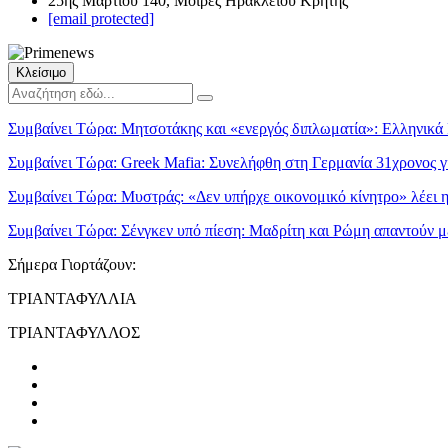
25ης Μαρτίου 140, Μοίρες Ηρακλείου Κρήτης
[email protected]
Κλείσιμο
Συμβαίνει Τώρα:
Μητσοτάκης και «ενεργός διπλωματία»: Ελληνικά P
Συμβαίνει Τώρα:
Greek Mafia: Συνελήφθη στη Γερμανία 31χρονος γι
Συμβαίνει Τώρα:
Μυστράς: «Δεν υπήρχε οικονομικό κίνητρο» λέει 
Συμβαίνει Τώρα:
Σένγκεν υπό πίεση: Μαδρίτη και Ρώμη απαντούν μ
Σήμερα Γιορτάζουν:
ΤΡΙΑΝΤΑΦΥΛΛΙΑ
ΤΡΙΑΝΤΑΦΥΛΛΟΣ