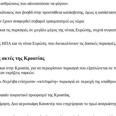
ν ανθρώπους που αδυνατούσαν να φύγουν.
 κάτοικος που βοηθά στην προσπάθεια κατάσβεσης, όμως η κατάστασ
εν έχουν αναφερθεί σοβαροί τραυματισμοί ως τώρα.
αι τις πυρκαγιές σε μεγάλο μέρος της νότιας Ευρώπης, συχνά συγκατα
ς ΗΠΑ και τη νότια Ευρώπη, που διευκολύνουν τις δασικές πυρκαγιέ
ς ακτές της Κροατίας
αι στην Κροατία, για να περιορίσουν πυρκαγιά που εξαπλώνεται σε π
καν εκρήξεις ναρκών.
κ-Νερέτβα ενίσχυσαν «
εκτεταμένη
» πυρκαγιά σε περιοχή της υπαίθρ
υφαίο τουριστικό προορισμό της Κροατίας.
ρηση. Δυο αεροσκάφη Καναντέρ που επιχείρησαν το πρωί αναγκάστηκα