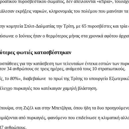
οατικού πυροσβεστικού σώματος, δεν απειλούνται «
κτίρια
», τουλάχ
κάλεσαν εκρήξεις ναρκών, κληρονομιάς του πολέμου που μαινόταν τα 
ν κομητεία Σπλιτ-Δαλματίας την Τρίτη, με 65 πυροσβέστες και τρία 
σωνα: ο Ιούνιος ήταν ο θερμότερος μήνας στα χρονικά αφότου άρχισαν
σσότερες φωτιές κατασβέστηκαν
προσπάθειες για την κατάσβεση των τελευταίων έντεκα εστιών των πυ
τον 34 ανθρώπους σε τρεις ημέρες, ανάμεσά τους 10 στρατιωτικούς.
ές, το 80%»,
διαβεβαίωνε το πρωί της Τρίτης το υπουργείο Εξωτερικών
ό έλεγχο πυρκαγιές που κατέκαιγαν χαμηλή βλάστηση.
πουίρα, στη Ζιζέλ και στην Μπετζάγια, όπου ήδη τα δυο προηγούμενα
κιμάζονται από πυρκαγιές, φαινόμενο που επιδείνωσε η κλιματική αλλ
 37 ανθρώπους.