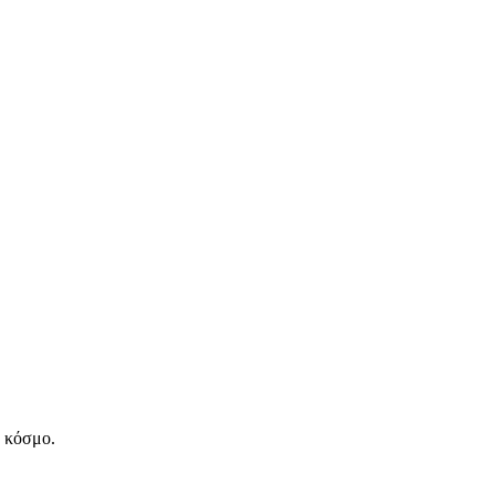
ν κόσμο.