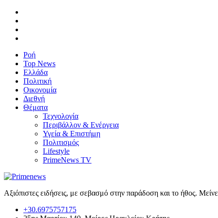
Ροή
Top News
Ελλάδα
Πολιτική
Οικονομία
Διεθνή
Θέματα
Τεχνολογία
Περιβάλλον & Ενέργεια
Υγεία & Επιστήμη
Πολιτισμός
Lifestyle
PrimeNews TV
Αξιόπιστες ειδήσεις, με σεβασμό στην παράδοση και το ήθος. Μείν
+30.6975757175