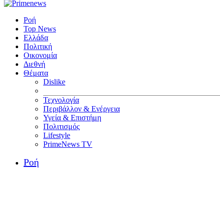
Ροή
Top News
Ελλάδα
Πολιτική
Οικονομία
Διεθνή
Θέματα
Dislike
Τεχνολογία
Περιβάλλον & Ενέργεια
Υγεία & Επιστήμη
Πολιτισμός
Lifestyle
PrimeNews TV
Ροή