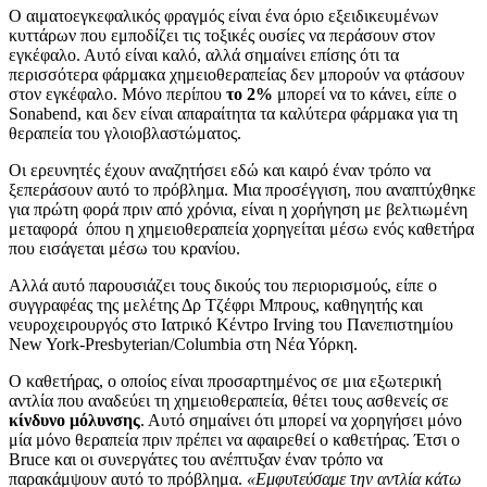
Ο αιματοεγκεφαλικός φραγμός είναι ένα όριο εξειδικευμένων
κυττάρων που εμποδίζει τις τοξικές ουσίες να περάσουν στον
εγκέφαλο. Αυτό είναι καλό, αλλά σημαίνει επίσης ότι τα
περισσότερα φάρμακα χημειοθεραπείας δεν μπορούν να φτάσουν
στον εγκέφαλο. Μόνο περίπου
το 2%
μπορεί να το κάνει, είπε ο
Sonabend, και δεν είναι απαραίτητα τα καλύτερα φάρμακα για τη
θεραπεία του γλοιοβλαστώματος.
Οι ερευνητές έχουν αναζητήσει εδώ και καιρό έναν τρόπο να
ξεπεράσουν αυτό το πρόβλημα. Μια προσέγγιση, που αναπτύχθηκε
για πρώτη φορά πριν από χρόνια, είναι η χορήγηση με βελτιωμένη
μεταφορά όπου η χημειοθεραπεία χορηγείται μέσω ενός καθετήρα
που εισάγεται μέσω του κρανίου.
Αλλά αυτό παρουσιάζει τους δικούς του περιορισμούς, είπε ο
συγγραφέας της μελέτης Δρ Τζέφρι Μπρους, καθηγητής και
νευροχειρουργός στο Ιατρικό Κέντρο Irving του Πανεπιστημίου
New York-Presbyterian/Columbia στη Νέα Υόρκη.
Ο καθετήρας, ο οποίος είναι προσαρτημένος σε μια εξωτερική
αντλία που αναδεύει τη χημειοθεραπεία, θέτει τους ασθενείς σε
κίνδυνο μόλυνσης
. Αυτό σημαίνει ότι μπορεί να χορηγήσει μόνο
μία μόνο θεραπεία πριν πρέπει να αφαιρεθεί ο καθετήρας. Έτσι ο
Bruce και οι συνεργάτες του ανέπτυξαν έναν τρόπο να
παρακάμψουν αυτό το πρόβλημα.
«Εμφυτεύσαμε την αντλία κάτω