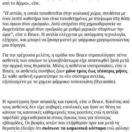
από το δέρμα»
, είπε.
”Η αντλία, η οποία τοποθετείται στην κοιλιακή χώρα, συνδέεται με
έναν λεπτό καθετήρα που είναι τοποθετημένος με σπείρωμα στη θέση
του όγκου στον εγκέφαλο. Αυτό επιτρέπει στη χημειοθεραπεία να
διοχετεύεται αργά στον εγκέφαλο με ρυθμό μερικών σταγόνων την
ώρα”
, είπε ο Bruce. Η αντλία ελέγχεται με ασύρματη τεχνολογία,
εξήγησε, και μπορεί να ξαναγεμιστεί με φάρμακα χρησιμοποιώντας
μια σύριγγα.
Για την τρέχουσα μελέτη, η ομάδα του Bruce στρατολόγησε πέντε
ασθενείς των οποίων το γλοιοβλάστωμα είχε αναπτυχθεί ξανά μετά
την αρχική τους θεραπεία. Μόλις η ασθένεια υποτροπιάσει, είπε ο
Bruce, οι ασθενείς συνήθως ζουν
μόνο τρεις έως τέσσερις μήνες
.
Σε κάθε ασθενή εμφυτεύτηκε το νέο σύστημα αντλίας,
εξοπλισμένο με το χημειο φάρμακο τοποτεκάνη (Hycamtin).
Η προσέγγιση ήταν ασφαλής και εφικτή, είπε ο Bruce. Κανένας από
τους ασθενείς δεν είχε σοβαρές επιπλοκές και ήταν σε θέση να
κάνουν τις κανονικές καθημερινές τους ρουτίνες ενώ η αντλία
παρέδιδε χημειοθεραπεία στους όγκους τους για τέσσερις
εβδομάδες. Οι βιοψίες ιστών που ελήφθησαν πριν και μετά τη
θεραπεία έδειξαν ότι
σκότωνε τα καρκινικά κύτταρα
ενώ φύλαγε