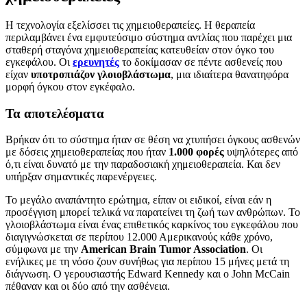
Η τεχνολογία εξελίσσει τις χημειοθεραπείες. Η θεραπεία
περιλαμβάνει ένα εμφυτεύσιμο σύστημα αντλίας που παρέχει μια
σταθερή σταγόνα χημειοθεραπείας κατευθείαν στον όγκο του
εγκεφάλου. Οι
ερευνητές
το δοκίμασαν σε πέντε ασθενείς που
είχαν
υποτροπιάζον γλοιοβλάστωμα
, μια ιδιαίτερα θανατηφόρα
μορφή όγκου στον εγκέφαλο.
Τα αποτελέσματα
Βρήκαν ότι το σύστημα ήταν σε θέση να χτυπήσει όγκους ασθενών
με δόσεις χημειοθεραπείας που ήταν
1.000 φορές
υψηλότερες από
ό,τι είναι δυνατό με την παραδοσιακή χημειοθεραπεία. Και δεν
υπήρξαν σημαντικές παρενέργειες.
Το μεγάλο αναπάντητο ερώτημα, είπαν οι ειδικοί, είναι εάν η
προσέγγιση μπορεί τελικά να παρατείνει τη ζωή των ανθρώπων. Το
γλοιοβλάστωμα είναι ένας επιθετικός καρκίνος του εγκεφάλου που
διαγιγνώσκεται σε περίπου 12.000 Αμερικανούς κάθε χρόνο,
σύμφωνα με την
American Brain Tumor Association
. Οι
ενήλικες με τη νόσο ζουν συνήθως για περίπου 15 μήνες μετά τη
διάγνωση. Ο γερουσιαστής Edward Kennedy και ο John McCain
πέθαναν και οι δύο από την ασθένεια.