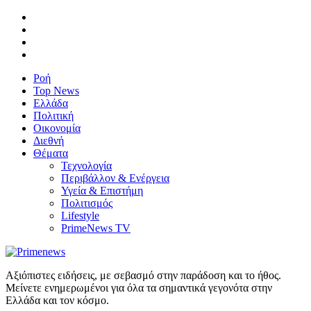
Ροή
Top News
Ελλάδα
Πολιτική
Οικονομία
Διεθνή
Θέματα
Τεχνολογία
Περιβάλλον & Ενέργεια
Υγεία & Επιστήμη
Πολιτισμός
Lifestyle
PrimeNews TV
Αξιόπιστες ειδήσεις, με σεβασμό στην παράδοση και το ήθος.
Μείνετε ενημερωμένοι για όλα τα σημαντικά γεγονότα στην
Ελλάδα και τον κόσμο.