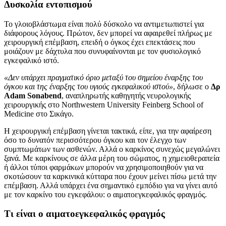
Δυσκολία εντοπισμού
Το γλοιοβλάστωμα είναι πολύ δύσκολο να αντιμετωπιστεί για
διάφορους λόγους. Πρώτον, δεν μπορεί να αφαιρεθεί πλήρως με
χειρουργική επέμβαση, επειδή ο όγκος έχει επεκτάσεις που
μοιάζουν με δάχτυλα που συνυφαίνονται με τον φυσιολογικό
εγκεφαλικό ιστό.
«Δεν υπάρχει πραγματικό όριο μεταξύ του σημείου έναρξης του
όγκου και της έναρξης του υγιούς εγκεφαλικού ιστού»
, δήλωσε ο
Δρ
Adam Sonabend
, αναπληρωτής καθηγητής νευρολογικής
χειρουργικής στο Northwestern University Feinberg School of
Medicine στο Σικάγο.
Η χειρουργική επέμβαση γίνεται τακτικά, είπε, για την αφαίρεση
όσο το δυνατόν περισσότερου όγκου και τον έλεγχο των
συμπτωμάτων των ασθενών. Αλλά ο καρκίνος συνεχώς μεγαλώνει
ξανά. Με καρκίνους σε άλλα μέρη του σώματος, η χημειοθεραπεία
ή άλλοι τύποι φαρμάκων μπορούν να χρησιμοποιηθούν για να
σκοτώσουν τα καρκινικά κύτταρα που έχουν μείνει πίσω μετά την
επέμβαση. Αλλά υπάρχει ένα σημαντικό εμπόδιο για να γίνει αυτό
με τον καρκίνο του εγκεφάλου: ο αιματοεγκεφαλικός φραγμός.
Τι είναι ο αιματοεγκεφαλικός φραγμός