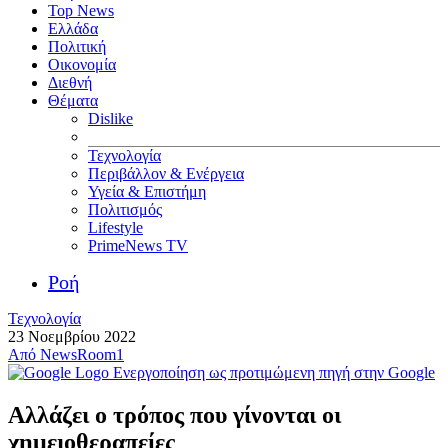
Top News
Ελλάδα
Πολιτική
Οικονομία
Διεθνή
Θέματα
Dislike
Τεχνολογία
Περιβάλλον & Ενέργεια
Υγεία & Επιστήμη
Πολιτισμός
Lifestyle
PrimeNews TV
Ροή
Τεχνολογία
23 Νοεμβρίου 2022
Από
NewsRoom1
Ενεργοποίηση ως προτιμώμενη πηγή στην Google
Αλλάζει ο τρόπος που γίνονται οι
χημειοθεραπείες