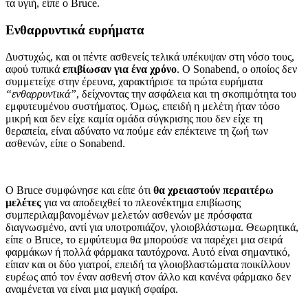
τα υγιή, είπε ο Bruce.
Ενθαρρυντικά ευρήματα
Δυστυχώς, και οι πέντε ασθενείς τελικά υπέκυψαν στη νόσο τους,
αφού τυπικά
επιβίωσαν για ένα χρόνο
. Ο Sonabend, ο οποίος δεν
συμμετείχε στην έρευνα, χαρακτήρισε τα πρώτα ευρήματα
“ενθαρρυντικά”
, δείχνοντας την ασφάλεια και τη σκοπιμότητα του
εμφυτευμένου συστήματος. Όμως, επειδή η μελέτη ήταν τόσο
μικρή και δεν είχε καμία ομάδα σύγκρισης που δεν είχε τη
θεραπεία, είναι αδύνατο να πούμε εάν επέκτεινε τη ζωή των
ασθενών, είπε ο Sonabend.
Ο Bruce συμφώνησε και είπε ότι
θα χρειαστούν περαιτέρω
μελέτες
για να αποδειχθεί το πλεονέκτημα επιβίωσης
συμπεριλαμβανομένων μελετών ασθενών με πρόσφατα
διαγνωσμένο, αντί για υποτροπιάζον, γλοιοβλάστωμα. Θεωρητικά,
είπε ο Bruce, το εμφύτευμα θα μπορούσε να παρέχει μια σειρά
φαρμάκων ή πολλά φάρμακα ταυτόχρονα. Αυτό είναι σημαντικό,
είπαν και οι δύο γιατροί, επειδή τα γλοιοβλαστώματα ποικίλλουν
ευρέως από τον έναν ασθενή στον άλλο και κανένα φάρμακο δεν
αναμένεται να είναι μια μαγική σφαίρα.