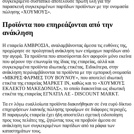
συγκεκριμένο συστατικό αποτελούσε πρώτη ύλη για την
παρασκευή συγκεκριμένων παρτίδων προϊόντων με την ονομασία
πώλησης «ΧΟΥΜΟΥΣ».
Προϊόντα που επηρεάζονται από την
ανάκληση
Η εταιρεία ΑΜΒΡΟΣΙΑ, αναλαμβάνοντας άμεσα τις ευθύνες της,
προχώρησε σε προληπτική ανάκληση των επίμαχων παρτίδων από
την αγορά. Τα προϊόντα που αποσύρονται δεν αφορούν μόνο εκείνα
που φέρουν την επωνυμία της ίδιας της εταιρείας, αλλά και
συγκεκριμένα προϊόντα ιδιωτικής ετικέτας. Ειδικότερα, στην
ανάκληση περιλαμβάνονται τα προϊόντα με την εμπορική ονομασία
«ΜΙΚΡΕΣ ΦΑΡΜΕΣ ΤΟΥ ΒΟΥΝΟΥ», που αποτελεί ιδιωτική
ετικέτα της εταιρείας ΜΑΡΚΕΤ ΙΝ, καθώς και το «ΧΟΥΜΟΥΣ
ΕΚΛΕΚΤΟ ΜΑΚΕΔΟΝΙΑΣ», το οποίο διακινείται ως ιδιωτική
ετικέτα της εταιρείας ΕΓΝΑΤΙΑ ΑΕ - DISCOUNT MARKT.
Τα εν λόγω ευαλλοίωτα προϊόντα διακινήθηκαν σε ένα ευρύ δίκτυο
επιχειρήσεων λιανικής πώλησης τροφίμων σε διάφορες περιοχές.
Η παραγωγός εταιρεία έχει ήδη αποστείλει σχετική ειδοποίηση
προς τους πελάτες της, ζητώντας τους να προβούν άμεσα σε
ανάκληση των συγκεκριμένων παρτίδων από τα ράφια των
καταστημάτων τους.