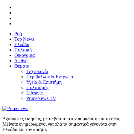
Ροή
Top News
Ελλάδα
Πολιτική
Οικονομία
Διεθνή
Θέματα
Τεχνολογία
Περιβάλλον & Ενέργεια
Υγεία & Επιστήμη
Πολιτισμός
Lifestyle
PrimeNews TV
Αξιόπιστες ειδήσεις, με σεβασμό στην παράδοση και το ήθος.
Μείνετε ενημερωμένοι για όλα τα σημαντικά γεγονότα στην
Ελλάδα και τον κόσμο.