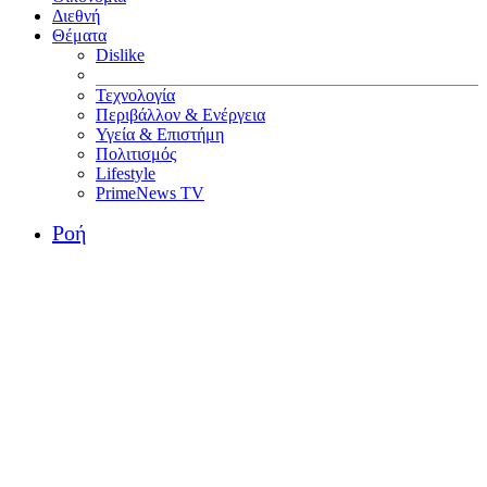
Διεθνή
Θέματα
Dislike
Τεχνολογία
Περιβάλλον & Ενέργεια
Υγεία & Επιστήμη
Πολιτισμός
Lifestyle
PrimeNews TV
Ροή