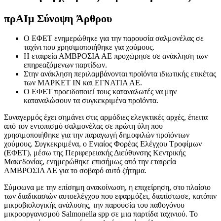
πρ
ΑΙ
μ Σύνοψη Άρθρου
Ο ΕΦΕΤ ενημερώθηκε για την παρουσία σαλμονέλας σε
ταχίνι που χρησιμοποιήθηκε για χούμους.
Η εταιρεία ΑΜΒΡΟΣΙΑ ΑΕ προχώρησε σε ανάκληση των
επηρεαζόμενων παρτίδων.
Στην ανάκληση περιλαμβάνονται προϊόντα ιδιωτικής ετικέτας
των ΜΑΡΚΕΤ ΙΝ και ΕΓΝΑΤΙΑ ΑΕ.
Ο ΕΦΕΤ προειδοποιεί τους καταναλωτές να μην
καταναλώσουν τα συγκεκριμένα προϊόντα.
Συναγερμός έχει σημάνει στις αρμόδιες ελεγκτικές αρχές, έπειτα
από τον εντοπισμό σαλμονέλας σε πρώτη ύλη που
χρησιμοποιήθηκε για την παραγωγή δημοφιλών προϊόντων
χούμους. Συγκεκριμένα, ο Ενιαίος Φορέας Ελέγχου Τροφίμων
(ΕΦΕΤ), μέσω της Περιφερειακής Διεύθυνσης Κεντρικής
Μακεδονίας, ενημερώθηκε επισήμως από την εταιρεία
ΑΜΒΡΟΣΙΑ ΑΕ για το σοβαρό αυτό ζήτημα.
Σύμφωνα με την επίσημη ανακοίνωση, η επιχείρηση, στο πλαίσιο
των διαδικασιών αυτοελέγχου που εφαρμόζει, διαπίστωσε, κατόπιν
μικροβιολογικής ανάλυσης, την παρουσία του παθογόνου
μικροοργανισμού Salmonella spp σε μια παρτίδα ταχινιού. Το