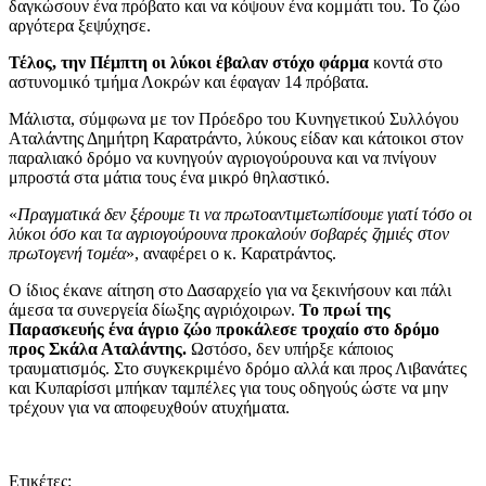
δαγκώσουν ένα πρόβατο και να κόψουν ένα κομμάτι του. Το ζώο
αργότερα ξεψύχησε.
Τέλος, την Πέμπτη οι λύκοι έβαλαν στόχο φάρμα
κοντά στο
αστυνομικό τμήμα Λοκρών και έφαγαν 14 πρόβατα.
Μάλιστα, σύμφωνα με τον Πρόεδρο του Κυνηγετικού Συλλόγου
Αταλάντης Δημήτρη Καρατράντο, λύκους είδαν και κάτοικοι στον
παραλιακό δρόμο να κυνηγούν αγριογούρουνα και να πνίγουν
μπροστά στα μάτια τους ένα μικρό θηλαστικό.
«
Πραγματικά δεν ξέρουμε τι να πρωτοαντιμετωπίσουμε γιατί τόσο οι
λύκοι όσο και τα αγριογούρουνα προκαλούν σοβαρές ζημιές στον
πρωτογενή τομέα
», αναφέρει ο κ. Καρατράντος.
Ο ίδιος έκανε αίτηση στο Δασαρχείο για να ξεκινήσουν και πάλι
άμεσα τα συνεργεία δίωξης αγριόχοιρων.
Το πρωί της
Παρασκευής ένα άγριο ζώο προκάλεσε τροχαίο στο δρόμο
προς Σκάλα Αταλάντης.
Ωστόσο, δεν υπήρξε κάποιος
τραυματισμός. Στο συγκεκριμένο δρόμο αλλά και προς Λιβανάτες
και Κυπαρίσσι μπήκαν ταμπέλες για τους οδηγούς ώστε να μην
τρέχουν για να αποφευχθούν ατυχήματα.
Ετικέτες: