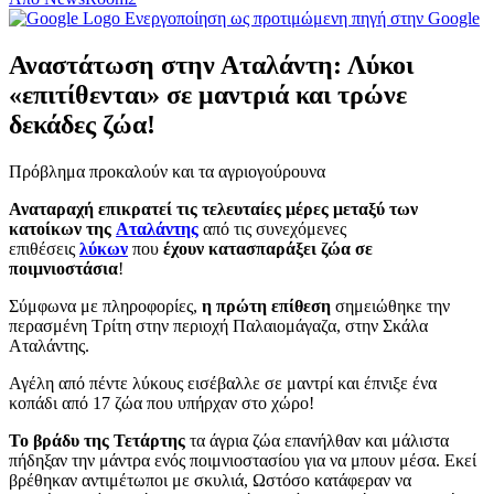
Ενεργοποίηση ως προτιμώμενη πηγή στην Google
Αναστάτωση στην Αταλάντη: Λύκοι
«επιτίθενται» σε μαντριά και τρώνε
δεκάδες ζώα!
Πρόβλημα προκαλούν και τα αγριογούρουνα
Αναταραχή επικρατεί τις τελευταίες μέρες μεταξύ των
κατοίκων της
Αταλάντης
από τις συνεχόμενες
επιθέσεις
λύκων
που
έχουν κατασπαράξει ζώα σε
ποιμνιοστάσια
!
Σύμφωνα με πληροφορίες,
η πρώτη επίθεση
σημειώθηκε την
περασμένη Τρίτη στην περιοχή Παλαιομάγαζα, στην Σκάλα
Αταλάντης.
Αγέλη από πέντε λύκους εισέβαλλε σε μαντρί και έπνιξε ένα
κοπάδι από 17 ζώα που υπήρχαν στο χώρο!
Το βράδυ της Τετάρτης
τα άγρια ζώα επανήλθαν και μάλιστα
πήδηξαν την μάντρα ενός ποιμνιοστασίου για να μπουν μέσα. Εκεί
βρέθηκαν αντιμέτωποι με σκυλιά, Ωστόσο κατάφεραν να