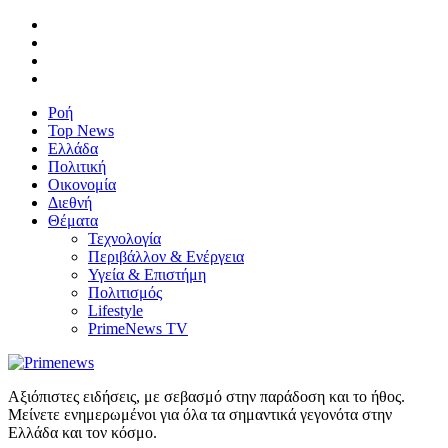
Ροή
Top News
Ελλάδα
Πολιτική
Οικονομία
Διεθνή
Θέματα
Τεχνολογία
Περιβάλλον & Ενέργεια
Υγεία & Επιστήμη
Πολιτισμός
Lifestyle
PrimeNews TV
Αξιόπιστες ειδήσεις, με σεβασμό στην παράδοση και το ήθος.
Μείνετε ενημερωμένοι για όλα τα σημαντικά γεγονότα στην
Ελλάδα και τον κόσμο.