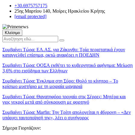
+30.6975757175
25ης Μαρτίου 140, Μοίρες Ηρακλείου Κρήτης
[email protected]
Κλείσιμο
Συμβαίνει Τώρα:
ΕΛ.ΑΣ. για Ζάκυνθο: Τρία περιστατικά έχουν
καταγγελθεί επίσημα, οκτώ αναφέρει η ΠΟΕΔΗΝ
Συμβαίνει Τώρα:
ΟΟΣΑ εκθέτει το κυβερνητικό αφήγημα: Μείωση
3,6% στο εισόδημα των Ελλήνων
Συμβαίνει Τώρα:
Έγκλημα στη Σύρο: Θολό το κίνητρο – Το
κρίσιμο μυστήριο με τη μοιραία μαχαιριά
Συμβαίνει Τώρα:
Θανατηφόρο τροχαίο στις Σέρρες: Μητέρα και
γιος νεκροί μετά από σύγκρουση με φορτηγό
Συμβαίνει Τώρα:
Marfin: Την Τρίτη απολογείται η 46χρονη – «Δεν
υπάρχει ταυτοποίησή της», λέει ο συνήγορος
Σήμερα Γιορτάζουν: