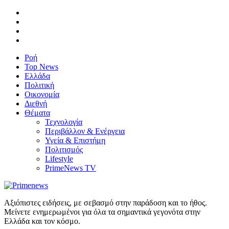
Ροή
Top News
Ελλάδα
Πολιτική
Οικονομία
Διεθνή
Θέματα
Τεχνολογία
Περιβάλλον & Ενέργεια
Υγεία & Επιστήμη
Πολιτισμός
Lifestyle
PrimeNews TV
Αξιόπιστες ειδήσεις, με σεβασμό στην παράδοση και το ήθος.
Μείνετε ενημερωμένοι για όλα τα σημαντικά γεγονότα στην
Ελλάδα και τον κόσμο.