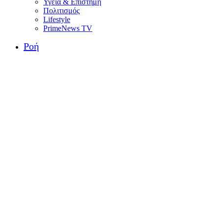
Υγεία & Επιστήμη
Πολιτισμός
Lifestyle
PrimeNews TV
Ροή