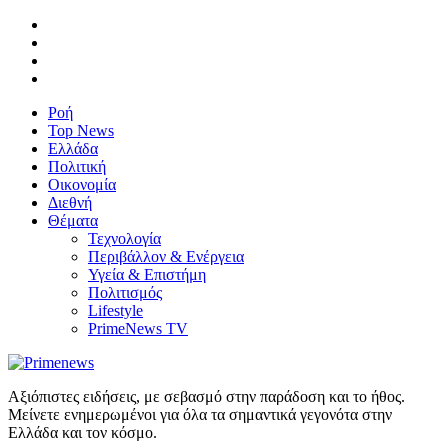
Ροή
Top News
Ελλάδα
Πολιτική
Οικονομία
Διεθνή
Θέματα
Τεχνολογία
Περιβάλλον & Ενέργεια
Υγεία & Επιστήμη
Πολιτισμός
Lifestyle
PrimeNews TV
Αξιόπιστες ειδήσεις, με σεβασμό στην παράδοση και το ήθος.
Μείνετε ενημερωμένοι για όλα τα σημαντικά γεγονότα στην
Ελλάδα και τον κόσμο.