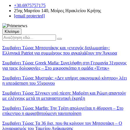
+30.6975757175
25ης Μαρτίου 140, Μοίρες Ηρακλείου Κρήτης
[email protected]
Κλείσιμο
Συμβαίνει Τώρα:
Μητσοτάκης και «ενεργός διπλωματία»:
Ελληνικά Patriot για συμμάχους που αγκαλιάζουν την Άγκυρα
Συμβαίνει Τώρα:
Greek Mafia: Συνελήφθη στη Γερμανία 31χρονος
για τρεις δολοφονίες – Στο μικροσκόπιο η ομάδα «Έντικ»
Συμβαίνει Τώρα:
Μυστράς: «Δεν υπήρχε οικονομικό κίνητρο» λέει
η υπεράσπιση του 55χρονου
Συμβαίνει Τώρα:
Σένγκεν υπό πίεση: Μαδρίτη και Ρώμη απαντούν
με ελέγχους μετά τη μεταναστευτική έκρηξη
Συμβαίνει Τώρα:
Marfin: Την Τρίτη απολογείται η 46χρονη – Στο
επίκεντρο η αμφισβητούμενη ταυτοποίηση
Συμβαίνει Τώρα:
Τα 36 δισ. που θα κρίνουν τον Μητσοτάκη – Ο
λογαριασμός του Ταμείου Ανάκαμψης