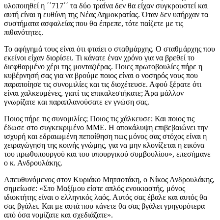
υλοποιηθεί η ΄΄717΄΄ τα δύο τραίνα δεν θα είχαν συγκρουστεί και
αυτή είναι η ευθύνη της Νέας Δημοκρατίας. Όταν δεν υπήρχαν τα
συστήματα ασφαλείας που θα έπρεπε, τότε παίζετε με τις
πιθανότητες.
Το αφήγημά τους είναι ότι φταίει ο σταθμάρχης. Ο σταθμάρχης που
εκείνοι είχαν διορίσει. Τι κάνατε έναν χρόνο για να βρεθεί το
διεφθαρμένο χέρι της μονταζιέρας. Ποιες πρωτοβουλίες πήρε η
κυβέρνησή σας για να βρούμε ποιος είναι ο νοσηρός νους που
παραποίησε τις συνομιλίες και τις διοχέτευσε. Αφού ξέρατε ότι
είναι χαλκευμένες, γιατί τις επικαλεστήκατε; Άρα μάλλον
γνωρίζατε και παραπλανούσατε εν γνώση σας.
Ποιος πήρε τις συνομιλίες; Ποιος τις χάλκευσε; Και ποιος τις
έδωσε στο συγκεκριμένο ΜΜΕ. Η αποκάλυψη επιβεβαιώνει την
ισχυρή και εδραιωμένη πεποίθηση πως μόνος σας στόχος είναι η
χειραγώγηση της κοινής γνώμης, για να μην κλονίζεται η εικόνα
του πρωθυπουργού και του υπουργικού συμβουλίου», επεσήμανε
ο κ. Ανδρουλάκης.
Απευθυνόμενος στον Κυριάκο Μητσοτάκη, ο Νίκος Ανδρουλάκης,
σημείωσε: «Στο Μαξίμου είστε απλός ενοικιαστής, μόνος
ιδιοκτήτης είναι ο ελληνικός λαός. Αυτός σας έβαλε και αυτός θα
σας βγάλει. Και με αυτά που κάνετε θα σας βγάλει γρηγορότερα
από όσα νομίζατε και σχεδιάζατε».