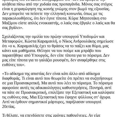
αλήθεια πίσω από την χυδαία σας προπαγάνδα. Μόνος σας στόχος
είναι η χειραγώγηση της κοινής γνώμης στον βωμό της εξουσίας.
Δεν μπορείτε να πείσετε την ελληνική κοινωνία, όπως με τις
παρακολουθήσεις, ότι δεν έγινε τίποτα. Κύριε Μητσοτάκη στο
Μαξίμου είστε απλός ενοικιαστής, ο λαός σας έβγαλε ο λαός και θα
σας βγάλει».
Σχολιάζοντας την ομιλία του πρώην υπουργού Υποδομών και
Μεταφορών, Κώστα Καραμανλή, ο Νίκος Ανδρουλάκης σημείωσε
ότι «ο κ. Καραμανλής έχει το θράσος να το παίζει και θύμα, μας
κάνει και μαθήματα. Θέλησε να του πούμε και μπράβο που
παραιτήθηκε από Υπουργός, δεν είπε τίποτα για το πόρισμα. Δεν
μας είπε τίποτα για το γαλάζιο ρουσφέτι, δεν αναφέρθηκε στις
ευθύνες του».
«Το αδίκημα της απιστίας δεν είναι κάτι άλλο από αδίκημα
διαφθοράς. Τι είναι αυτό που θεωρείτε ότι πρέπει να συζητήσουμε
σε μια Προανακριτική. Μα αυτό που λέει το πόρισμα. Το πόρισμα
αφορούσε αυτές τις αδικαιολόγητες καθυστερήσεις. Πονηρά, αντί
να πάτε σε Προανακριτική, επιλέξατε την Εξεταστική και καλύψατε
τις ευθύνες σας. Μια Εξεταστική που έψαχνε ψύλλους στ’ άχυρα.
Αντί να έρθουν σημαντικοί μάρτυρες, παρήλασαν υπουργοί
20ετίας.
Τι θέλατε, να επενδύσετε στις χρόνιες παθογένειες. Αν είχε