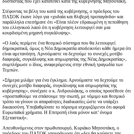
δυσπιστίας που έχει κατατεθεί κατά της κυβέρνησης Μητσοτάκη.
Στέφοντας τα βέλη του κατά της κυβέρνησης, ο πρόεδρος του
ΠΑΣΟΚ έκανε λόγο για «χυδαία και θλιβερή προπαγάνδα» και
παράλληλα επεσήμανε ότι «Είναι πλέον εδραιωμένη η πεποίθηση
του ελληνικού λαού ότι η κυβέρνηση λειτουργεί σαν μια
κουρδισμένη μηχανή συγκάλυψης».
«Ο λαός περίμενε ένα θεσμικό σύστημα που θα λειτουργεί
δημοκρατικά, όμως η Νέα Δημοκρατία αποδεικνύει κάθε ήμερα ότι
είναι αμετανόητη. Αρνούμαστε να δεχτούμε το συνεχές μοτίβο
διαφοράς, συγκάλυψης και ατιμωρησίας της Νέας Δημοκρατίας»,
συμπλήρωσε ο ίδιος, αναφερόμενος στην εθνική τραγωδία των
Τεμπών.
«Σήμερα μιλάμε για ένα έγκλημα. Αρνούμαστε να δεχτούμε το
συνεχές μοτίβο διαφοράς, συγκάλυψης και ατιμωρησίας της
κυβέρνησης», συνέχισε ο κ. Ανδρουλάκης, ο οποίος προσέθεσε ότι
«προσπαθούμε να σπάσουμε την σιωπή, με νόμιμο και θεσμικό
τρόπο να γίνουν οι απαραίτητες διαδικασίες ώστε να υπάρξει
δικαιοσύνη. Υποβαθμίσατε το πόρισμα ισχυριζόμενοι ότι αφορά
Ευρωπαϊκά χρήματα. Η Επιτροπή είναι μόνον κατ’ όνομα
Εξεταστική».
Απευθυνόμενος στον πρωθυπουργό, Κυριάκο Μητσοτάκη, ο
πρόεδρος του ΠΑΣΟΚ υπογράμμισε ότι «δεν θα κρύψετε την