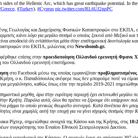
 sides of the Hellenic Arc, which has great earthquake potential. In t
#Greece
,
#Turkey
).
#Cyprus
pic.twitter.com/RL6Uf2gpPC
ένης Γεωλογίας και Διαχείρισης Φυσικών Καταστροφών στο ΕΚΠΑ, σ
μπετς κάνει λόγο για μεγάλο σεισμό ο οποίος ξεκινά από Μεξικό και τ
ν είναι αποδεκτά ότι εντάσσονται μέσα στην επιστημονική δεοντολογία κα
Καταστροφών στο ΕΚΠΑ, μιλώντας στο
Newsbomb.gr.
αφέρθηκε επίσης στην
προειδοποίηση Ολλανδού ερευνητή Φρανκ Χ
 του Ολλανδού ερευνητή επιστήμονα.
τηση
στο Facebook μέσω της οποίας εμφανιζόταν
προβληματισμένος 
Κρήτη, ο κ. Παπαδόπουλος ανέφερε πως δεν μπορούμε ποτέ να είμαστε
 για μεγαλόνησο, καθώς όπως είπε την περίοδο 2019-2021 σημειώθη
ημαντικά μεγέθη, άρα στην ευρύτερη περιοχή έχει εκτονωθεί μεγάλο ποσ
 στην Κρήτη. Παρόλα αυτά, όλοι θα πρέπει να ξέρουμε ότι υπάρχουν πο
α ρήγμα το οποίο γενικώς θεωρείτο ανενεργό. Κατά συνέπεια δεν μπορο
τητες είναι χαμηλές αυτή την εποχή για να γίνει ισχυρός σεισμός στην 
ακα Ρίχτερ, σημειώθηκε ανοιχτά της Κάσου και της Κρήτης, στις
10:
έων συγκρότησης του Ενιαίου Εθνικού Σεισμολογικού Δικτύου.
 δυτικά νοτιοδυτικά της Κάσσου. Ο σεισμός έγινε σε απόσταση 397 χ