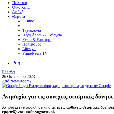
Πολιτική
Οικονομία
Διεθνή
Θέματα
Dislike
Τεχνολογία
Περιβάλλον & Ενέργεια
Υγεία & Επιστήμη
Πολιτισμός
Lifestyle
PrimeNews TV
Ροή
Ελλάδα
26 Οκτωβρίου 2023
Από
NewsRoom2
Ενεργοποίηση ως προτιμώμενη πηγή στην Google
Ανησυχία για τις συνεχείς σεισμικές δονήσ
Ανησυχία έχει προκληθεί από τις
τρεις ασθενείς σεισμικές δονήσει
εμφανίζονται καθησυχαστικοί.