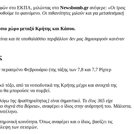
ροφών στο ΕΚΠΑ, μιλώντας στο
Newsbomb.gr
ανέφερε:
«Οι τρεις
υθούμε το φαινόμενο. Οι πιθανότητες μιλούν και για μετασεισμική
σσιο χώρο μεταξύ Κρήτης και Κάσου.
είναι και σε υποθαλάσσιο περιβάλλον δεν μας δημιουργούν κανέναν
ς
ν περασμένο Φεβρουάριο (της τάξης των 7,8 και 7,7 Ρίχτερ
 τόξο, από τα νοτιοδυτικά της Κρήτης μέχρι και ανοιχτά της
ιο θα μπορούσε να συμβεί.
όγω της δραστηριότητας] είναι σημαντικό. Το έτος 365 είχε
πιο συχνά στα Βόρεια»
, αναφέρει ο ίδιος στην ανάρτησή του. Μάλιστα,
ανσέληνο.
τημονική κοινότητα. Όπως αναφέρει και ο ίδιος, βασίζει τις
όβλεψη των σεισμών.