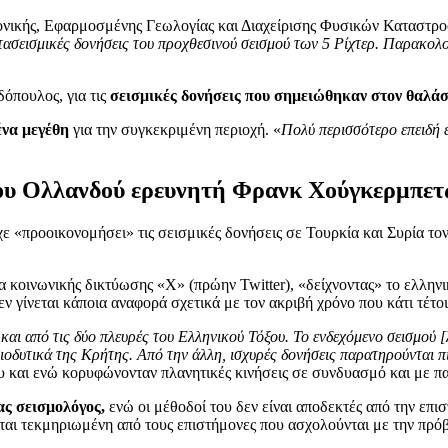
ονικής, Εφαρμοσμένης Γεωλογίας και Διαχείρισης Φυσικών Καταστ
τασεισμικές δονήσεις του προχθεσινού σεισμού των 5 Ρίχτερ. Παρακολο
όπουλος, για τις
σεισμικές δονήσεις που σημειώθηκαν στον θαλά
ένα μεγέθη
για την συγκεκριμένη περιοχή. «
Πολύ περισσότερο επειδή 
 του Ολλανδού ερευνητή Φρανκ Χούγκερμπετ
χε «προοικονομήσει» τις σεισμικές δονήσεις σε Τουρκία και Συρία το
οινωνικής δικτύωσης «X» (πρώην Twitter), «δείχνοντας» το ελληνικό
 γίνεται κάποια αναφορά σχετικά με τον ακριβή χρόνο που κάτι τέτο
ι από τις δύο πλευρές του Ελληνικού Τόξου. Το ενδεχόμενο σεισμού [λ
τιοδυτικά της Κρήτης. Από την άλλη, ισχυρές δονήσεις παρατηρούνται 
ου και ενώ κορυφώνονταν πλανητικές κινήσεις σε συνδυασμό και με π
ας σεισμολόγος,
ενώ οι μέθοδοί του δεν είναι αποδεκτές από την επισ
είται τεκμηριωμένη από τους επιστήμονες που ασχολούνται με την πρ