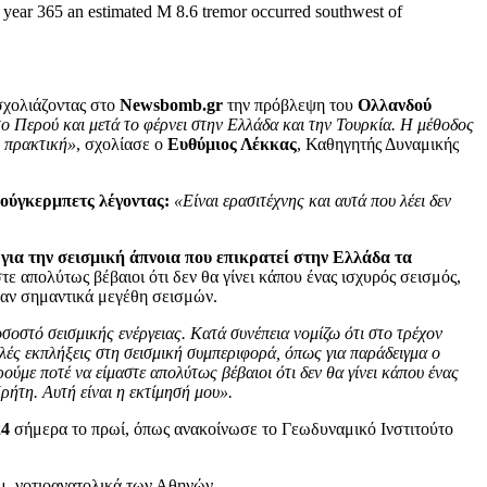
he year 365 an estimated M 8.6 tremor occurred southwest of
χολιάζοντας στο
Newsbomb.gr
την πρόβλεψη του
Ολλανδού
ο Περού και μετά το φέρνει στην Ελλάδα και την Τουρκία. Η μέθοδος
ι πρακτική»
, σχολίασε ο
Ευθύμιος Λέκκας
, Καθηγητής Δυναμικής
ούγκερμπετς λέγοντας:
«Είναι ερασιτέχνης και αυτά που λέει δεν
για την σεισμική άπνοια που επικρατεί στην Ελλάδα τα
 απολύτως βέβαιοι ότι δεν θα γίνει κάπου ένας ισχυρός σεισμός,
καν σημαντικά μεγέθη σεισμών.
οστό σεισμικής ενέργειας. Κατά συνέπεια νομίζω ότι στο τρέχον
λλές εκπλήξεις στη σεισμική συμπεριφορά, όπως για παράδειγμα ο
ύμε ποτέ να είμαστε απολύτως βέβαιοι ότι δεν θα γίνει κάπου ένας
Κρήτη. Αυτή είναι η εκτίμησή μου».
24
σήμερα το πρωί, όπως ανακοίνωσε το Γεωδυναμικό Ινστιτούτο
λμ. νοτιοανατολικά των Αθηνών.