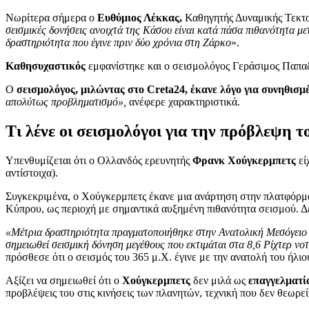
Νωρίτερα σήμερα ο
Ευθύμιος Λέκκας,
Καθηγητής Δυναμικής Τεκτ
σεισμικές δονήσεις ανοιχτά της Κάσου είναι κατά πάσα πιθανότητα με
δραστηριότητα που έγινε πριν δύο χρόνια στη Ζάρκο
».
Καθησυχαστικός
εμφανίστηκε και ο σεισμολόγος Γεράσιμος Παπαδ
Ο
σεισμολόγος, μιλώντας στο Creta24, έκανε λόγο για συνηθισμ
απολύτως προβληματισμό»,
ανέφερε χαρακτηριστικά.
Τι λένε οι σεισμολόγοι για την πρόβλεψη
Υπενθυμίζεται ότι ο Ολλανδός ερευνητής
Φρανκ Χούγκερμπετς
εί
αντίστοιχα).
Συγκεκριμένα, ο Χούγκερμπετς έκανε μια ανάρτηση στην πλατφόρμα κ
Κύπρου, ως περιοχή με σημαντικά αυξημένη πιθανότητα σεισμού. Δεν
«Μέτρια δραστηριότητα πραγματοποιήθηκε στην Ανατολική Μεσόγειο κα
σημειωθεί σεισμική δόνηση μεγέθους που εκτιμάται στα 8,6 Ρίχτερ νο
πρόσθεσε ότι ο σεισμός του 365 μ.Χ. έγινε με την ανατολή του ήλι
Αξίζει να σημειωθεί ότι ο
Χούγκερμπετς
δεν μιλά ως
επαγγελματί
προβλέψεις του στις κινήσεις των πλανητών, τεχνική που δεν θεωρ