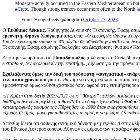
Moderate activity occurred in the Eastern Mediterranean on both
#Crete
. Though strong tremors occur more often to the North (
— Frank Hoogerbeets (@hogrbe)
October 25, 2023
Ο
Ε
υθύμιος Λέκκας,
Καθηγητής Δυναμικής Τεκτονικής, Εφαρμοσμ
ερευνητή, Φρανκ Χούγκερμπετς,
είπε:
«Ο ερευνητής Φρανκ Χούγκερ
του δεν έχει καμία επάρκεια, στηρίζεται σε ασύνδετα γεγονότα που δε
Τεκτονικής, Εφαρμοσμένης Γεωλογίας και Διαχείρισης Φυσικών 
Από την πλευρά του ο κ.
Παπαδόπουλος
μιλώντας στο Creta24, αν
ευσταθούν, δεν ακολουθούν την επιστήμη»,
δήλωσε για την πρόγνωση
Σχολιάζοντας όμως την δική του πρόσφατη «αινιγματική» ανάρ
τελευταία χρόνια
και για το ενδεχόμενο ενός μεγάλου σεισμού στη 
εμφανίστηκε όμως καθησυχαστικός όσον αφορά στις εκτιμήσεις του
«Η Κρήτη στην διετία 2019-2021 έγινε “θέατρο” πολλών σεισμών με σ
διάστημα δεν είναι μεγάλη η πιθανότητα να δούμε ξανά ισχυρό σεισμό
καταστροφικός σεισμός της Πάρνηθας το 1999 όταν ενεργοποιήθηκε έν
ισχυρός σεισμός, μόνο για πιθανότητες μπορούμε να μιλάμε. Οι πιθανό
Υπενθυμίζεται ότι ασθενής σεισμική δόνηση με μέγεθος
4
στην κλίμ
του Εθνικού Αστεροσκοπείου Αθηνών εκ μέρους των τεσσάρων φορ
Το επίκεντρο της δόνησης εντοπίζεται στον θαλάσσιο χώρο 29 χλμ.