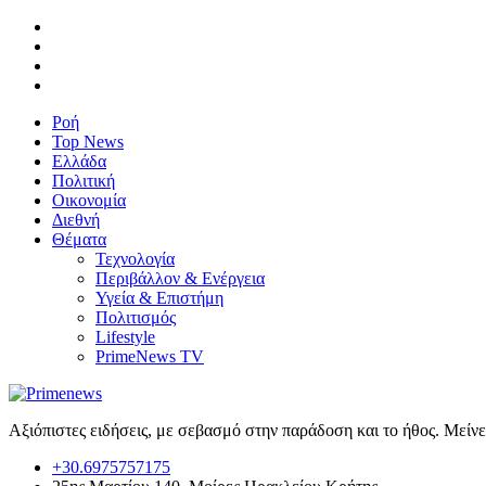
Ροή
Top News
Ελλάδα
Πολιτική
Οικονομία
Διεθνή
Θέματα
Τεχνολογία
Περιβάλλον & Ενέργεια
Υγεία & Επιστήμη
Πολιτισμός
Lifestyle
PrimeNews TV
Αξιόπιστες ειδήσεις, με σεβασμό στην παράδοση και το ήθος. Μείν
+30.6975757175