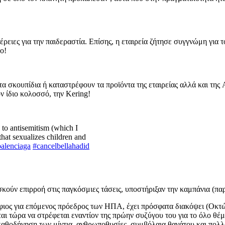
ρειες για την παιδεραστία. Επίσης, η εταιρεία ζήτησε συγγνώμη για 
ο!
τα σκουπίδια ή καταστρέφουν τα προϊόντα της εταιρείας αλλά και της 
 ίδιο κολοσσό, την Kering!
 to antisemitism (which I
hat sexualizes children and
balenciaga
#cancelbellahadid
κούν επιρροή στις παγκόσμιες τάσεις, υποστήριξαν την καμπάνια (πα
ος για επόμενος πρόεδρος των ΗΠΑ, έχει πρόσφατα διακόψει (Οκτώβρ
ται τώρα να στρέφεται εναντίον της πρώην συζύγου του για το όλο θέμ
καθοδήγηση των μίντια, ανθρωποθυσίες, συμβόλαια θανάτου και πολλ