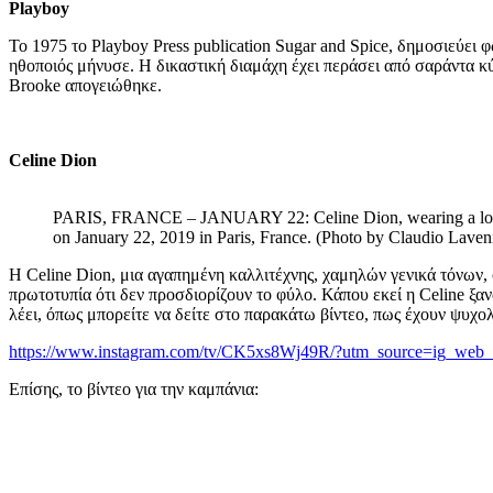
Playboy
Το 1975 το Playboy Press publication Sugar and Spice, δημοσιεύει
ηθοποιός μήνυσε. Η δικαστική διαμάχη έχει περάσει από σαράντα κύμ
Brooke απογειώθηκε.
Celine Dion
PARIS, FRANCE – JANUARY 22: Celine Dion, wearing a long d
on January 22, 2019 in Paris, France. (Photo by Claudio Laven
Η Celine Dion, μια αγαπημένη καλλιτέχνης, χαμηλών γενικά τόνων, 
πρωτοτυπία ότι δεν προσδιορίζουν το φύλο. Κάπου εκεί η Celine ξ
λέει, όπως μπορείτε να δείτε στο παρακάτω βίντεο, πως έχουν ψυχο
https://www.instagram.com/tv/CK5xs8Wj49R/?utm_source=ig_web_b
Επίσης, το βίντεο για την καμπάνια: