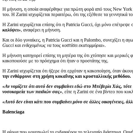
Η μήνυση, η οποία αναφέρθηκε για πρώτη φορά από τους New York Tim
του. Η Zarini ισχυρίζεται περαιτέρω, ότι της εξέθεσε τα γεννητικά το
Η Zarini ισχυρίζεται επίσης ότι η Patricia Gucci, όχι μόνο επέτρε
καλύψει»
, αναφέρει η μήνυση.
Και οι δύο γυναίκες, η Patricia Gucci και η Palombo, συνεχίζει η αγ
Gucci και ενδεχομένως να τους κοστίσει εκατομμύρια»
.
Η μήνυση κατηγορεί επίσης τη μητέρα της ότι χτύπησε και μερικές φ
κακοποιούσε με το πρόσχημα ότι ήταν ο προστάτης της.
Η Zarini ισχυρίζεται ότι ήξερε ότι ερχόταν η κακοποίηση, όταν άκο
την ενθάρρυνε στη χρήση κοκαΐνης και κρυσταλλικής μεθόδου.
«Αν νομίζετε ότι αυτό δεν συμβαίνει εδώ στο Μπέβερλι Χιλς, τότε
νοσοκομεία των παιδιών σας»
, είπε η Zarini σε ένα βίντεο που κυ
«Αυτό δεν είναι κάτι που συμβαίνει μόνο σε άλλες οικογένειες, άλλ
Balenciaga
Η φίρμα που μονοπωλεί το ενδιαφέρον το τελευταίο διάστημα. Οργ