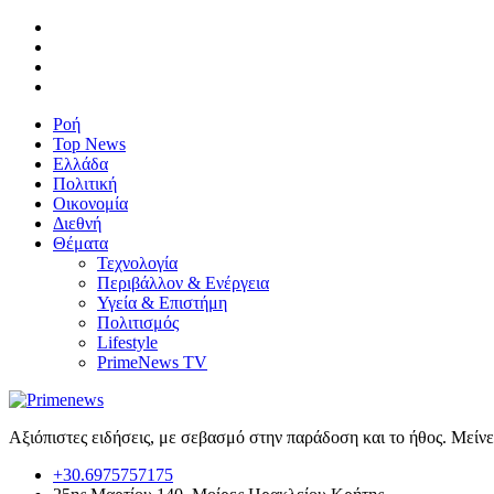
Ροή
Top News
Ελλάδα
Πολιτική
Οικονομία
Διεθνή
Θέματα
Τεχνολογία
Περιβάλλον & Ενέργεια
Υγεία & Επιστήμη
Πολιτισμός
Lifestyle
PrimeNews TV
Αξιόπιστες ειδήσεις, με σεβασμό στην παράδοση και το ήθος. Μείν
+30.6975757175