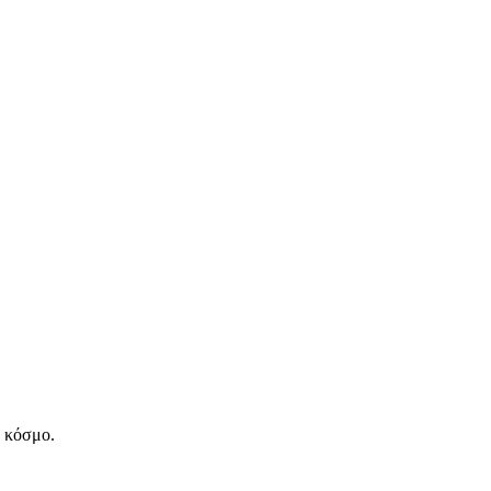
ν κόσμο.