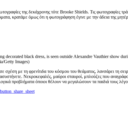
 φωτογραφίες της δεκάχρονης τότε Brooke Shields. Τις φωτογραφίες τ
ατα, κρατάμε όμως ότι η φωτογράφηση έγινε με την άδεια της μητέρας
ecorated black dress, is seen outside Alexandre Vauthier show dur
ia/Getty Images)
σε σχέση με τη φρενίτιδα του κόσμου του θεάματος, λανσάρει τη σειρ
ανασυστήνετε. Νεκροκεφαλές, μαύροι σταυροί, μπλούζες που αναγράφο
λογικά προβλήματα όποιοι θέλουν να μεγαλώσουν τα παιδιά τους λέγοντ
utton_share_sheet