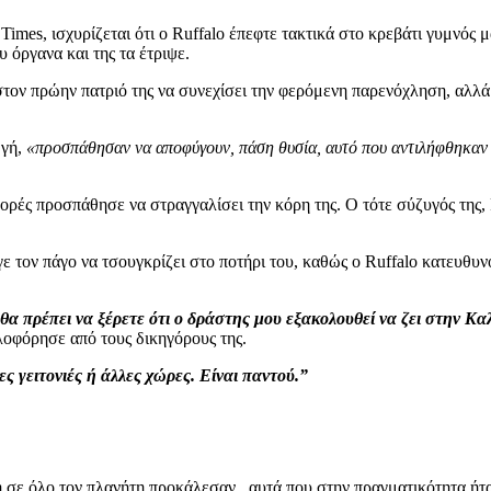
es, ισχυρίζεται ότι ο Ruffalo έπεφτε τακτικά στο κρεβάτι γυμνός μα
υ όργανα και της τα έτριψε.
ψε στον πρώην πατριό της να συνεχίσει την φερόμενη παρενόχληση, αλλ
ωγή,
«προσπάθησαν να αποφύγουν, πάση θυσία, αυτό που αντιλήφθηκαν 
ορές προσπάθησε να στραγγαλίσει την κόρη της. Ο τότε σύζυγός της, 
υγε τον πάγο να τσουγκρίζει στο ποτήρι του, καθώς ο Ruffalo κατευθυ
 θα πρέπει να ξέρετε ότι ο δράστης μου εξακολουθεί να ζει στην Καλ
κλοφόρησε από τους δικηγόρους της.
ες γειτονιές ή άλλες χώρες. Είναι παντού.”
ή σε όλο τον πλανήτη προκάλεσαν , αυτά που στην πραγματικότητα ήτ