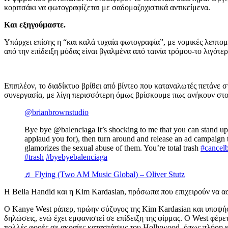
κοριτσάκι να φωτογραφίζεται με σαδομαζοχιστικά αντικείμενα.
Και εξηγούμαστε.
Υπάρχει επίσης η “και καλά τυχαία φωτογραφία”, με νομικές λεπτομέ
από την επίδειξη μόδας είναι βγαλμένα από ταινία τρόμου-το λιγότερ
Επιπλέον, το διαδίκτυο βρίθει από βίντεο που καταναλωτές πετάνε σ
συνεργασία, με λίγη περισσότερη όμως βρίσκουμε πως ανήκουν στον
@brianbrownstudio
Bye bye @balenciaga It’s shocking to me that you can stand up
applaud you for), then turn around and release an ad campaign t
glamorizes the sexual abuse of them. You’re total trash
#cancel
#trash
#byebyebalenciaga
♬ Flying (Two AM Music Global) – Oliver Stutz
Η Bella Handid και η Kim Kardasian, πρόσωπα που επιχειρούν να ασ
Ο Kanye West ράπερ, πρώην σύζυγος της Kim Kardasian και υποψήφι
δηλώσεις, ενώ έχει εμφανιστεί σε επίδειξη της φίρμας. Ο West φέρε
πολλές φορές σε ακραίες καταστάσεις του Hollywood, όπως πλήρη 