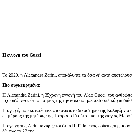
Η εγγονή του Gucci
Το 2020, η Alexandra Zarini, αποκάλυπτε τα όσα γι’ αυτή αποτελούσ
Πιο συγκεκριμένα:
Η Alexandra Zarini, η 35χρονη εγγονή του Aldo Gucci, του ανθρώπ
ισχυριζόμενος ότι ο πατριός της την κακοποίησε σεξουαλικά για διάσ
Η αγωγή, που κατατέθηκε στο ανώτατο δικαστήριο της Καλιφόρνια σ
εκ μέρους της μητέρας της, Πατρίσια Γκούτσι, και της γιαγιάς Μπρ
Η αγωγή της Zarini ισχυρίζεται ότι ο Ruffalo, ένας παίκτης της μου
έξι έως τα 22 της.