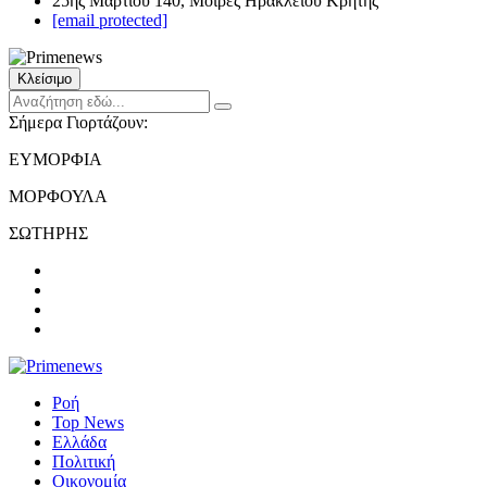
25ης Μαρτίου 140, Μοίρες Ηρακλείου Κρήτης
[email protected]
Κλείσιμο
Σήμερα Γιορτάζουν:
ΕΥΜΟΡΦΙΑ
ΜΟΡΦΟΥΛΑ
ΣΩΤΗΡΗΣ
Ροή
Top News
Ελλάδα
Πολιτική
Οικονομία