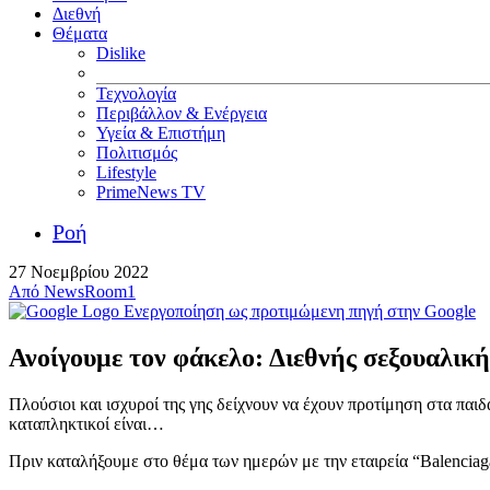
Διεθνή
Θέματα
Dislike
Τεχνολογία
Περιβάλλον & Ενέργεια
Υγεία & Επιστήμη
Πολιτισμός
Lifestyle
PrimeNews TV
Ροή
27 Νοεμβρίου 2022
Από
NewsRoom1
Ενεργοποίηση ως προτιμώμενη πηγή στην Google
Ανοίγουμε τον φάκελο: Διεθνής σεξουαλικ
Πλούσιοι και ισχυροί της γης δείχνουν να έχουν προτίμηση στα παι
καταπληκτικοί είναι…
Πριν καταλήξουμε στο θέμα των ημερών με την εταιρεία “Balenciaga