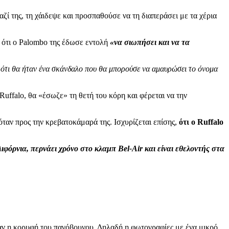
ζί της, τη χάιδεψε και προσπαθούσε να τη διαπεράσει με τα χέρια
ά ότι ο Palombo της έδωσε εντολή
«να σιωπήσει και να τα
ότι θα ήταν ένα σκάνδαλο που θα μπορούσε να αμαυρώσει το όνομα
Ruffalo, θα «έσωζε» τη θετή του κόρη και φέρεται να την
νόταν προς την κρεβατοκάμαρά της. Ισχυρίζεται επίσης,
ότι ο Ruffalo
ιφόρνια, περνάει χρόνο στο κλαμπ Bel-Air και είναι εθελοντής στα
αν η κορυφή του παγόβουνου. Δηλαδή η φωτογραφίες με ένα μικρό