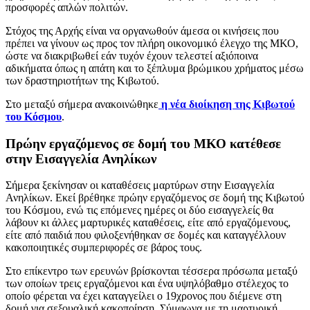
προσφορές απλών πολιτών.
Στόχος της Αρχής είναι να οργανωθούν άμεσα οι κινήσεις που
πρέπει να γίνουν ως προς τον πλήρη οικονομικό έλεγχο της ΜΚΟ,
ώστε να διακριβωθεί εάν τυχόν έχουν τελεστεί αξιόποινα
αδικήματα όπως η απάτη και το ξέπλυμα βρώμικου χρήματος μέσω
των δραστηριοτήτων της Κιβωτού.
Στο μεταξύ σήμερα ανακοινώθηκε
η νέα διοίκηση της Κιβωτού
του Κόσμου
.
Πρώην εργαζόμενος σε δομή του ΜΚΟ κατέθεσε
στην Εισαγγελία Ανηλίκων
Σήμερα ξεκίνησαν οι καταθέσεις μαρτύρων στην Εισαγγελία
Ανηλίκων. Εκεί βρέθηκε πρώην εργαζόμενος σε δομή της Κιβωτού
του Κόσμου, ενώ τις επόμενες ημέρες οι δύο εισαγγελείς θα
λάβουν κι άλλες μαρτυρικές καταθέσεις, είτε από εργαζόμενους,
είτε από παιδιά που φιλοξενήθηκαν σε δομές και καταγγέλλουν
κακοποιητικές συμπεριφορές σε βάρος τους.
Στο επίκεντρο των ερευνών βρίσκονται τέσσερα πρόσωπα μεταξύ
των οποίων τρεις εργαζόμενοι και ένα υψηλόβαθμο στέλεχος το
οποίο φέρεται να έχει καταγγείλει ο 19χρονος που διέμενε στη
δομή για σεξουαλική κακοποίηση. Σύμφωνα με τη μαρτυρική