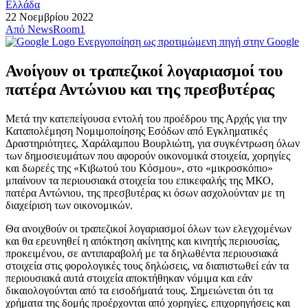
Ελλάδα
22 Νοεμβρίου 2022
Από
NewsRoom1
Ενεργοποίηση ως προτιμώμενη πηγή στην Google
Ανοίγουν οι τραπεζικοί λογαριασμοί του
πατέρα Αντώνιου και της πρεσβυτέρας
Μετά την κατεπείγουσα εντολή του προέδρου της Αρχής για την
Καταπολέμηση Νομιμοποίησης Εσόδων από Εγκληματικές
Δραστηριότητες, Χαράλαμπου Βουρλιώτη, για συγκέντρωση όλων
των δημοσιευμάτων που αφορούν οικονομικά στοιχεία, χορηγίες
και δωρεές της «Κιβωτού του Κόσμου», στο «μικροσκόπιο»
μπαίνουν τα περιουσιακά στοιχεία του επικεφαλής της ΜΚΟ,
πατέρα Αντώνιου, της πρεσβυτέρας κι όσων ασχολούνταν με τη
διαχείριση των οικονομικών.
Θα ανοιχθούν οι τραπεζικοί λογαριασμοί όλων των ελεγχομένων
και θα ερευνηθεί η απόκτηση ακίνητης και κινητής περιουσίας,
προκειμένου, σε αντιπαραβολή με τα δηλωθέντα περιουσιακά
στοιχεία στις φορολογικές τους δηλώσεις, να διαπιστωθεί εάν τα
περιουσιακά αυτά στοιχεία αποκτήθηκαν νόμιμα και εάν
δικαιολογούνται από τα εισοδήματά τους. Σημειώνεται ότι τα
χρήματα της δομής προέρχονται από χορηγίες, επιχορηγήσεις και