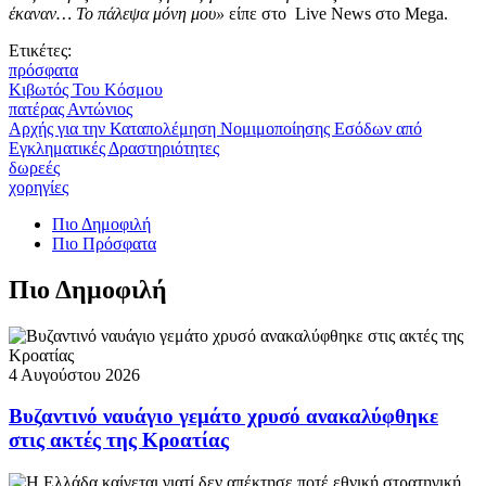
έκαναν… Το πάλεψα μόνη μου»
είπε στο Live News στο Mega.
Ετικέτες:
πρόσφατα
Κιβωτός Του Κόσμου
πατέρας Αντώνιος
Αρχής για την Καταπολέμηση Νομιμοποίησης Εσόδων από
Εγκληματικές Δραστηριότητες
δωρεές
χορηγίες
Πιο Δημοφιλή
Πιο Πρόσφατα
Πιο Δημοφιλή
4 Αυγούστου 2026
Βυζαντινό ναυάγιο γεμάτο χρυσό ανακαλύφθηκε
στις ακτές της Κροατίας