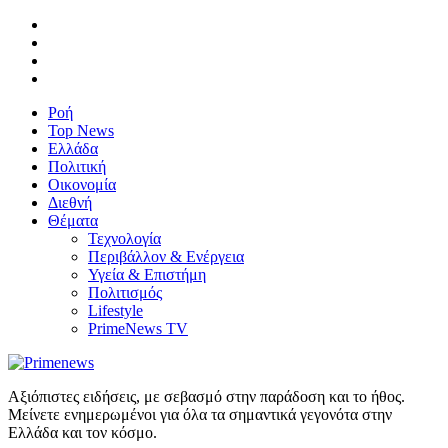
Ροή
Top News
Ελλάδα
Πολιτική
Οικονομία
Διεθνή
Θέματα
Τεχνολογία
Περιβάλλον & Ενέργεια
Υγεία & Επιστήμη
Πολιτισμός
Lifestyle
PrimeNews TV
Αξιόπιστες ειδήσεις, με σεβασμό στην παράδοση και το ήθος.
Μείνετε ενημερωμένοι για όλα τα σημαντικά γεγονότα στην
Ελλάδα και τον κόσμο.