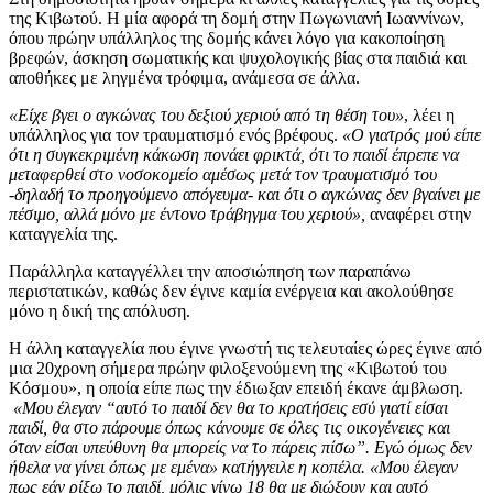
της Κιβωτού. Η μία αφορά τη δομή στην Πωγωνιανή Ιωαννίνων,
όπου πρώην υπάλληλος της δομής κάνει λόγο για κακοποίηση
βρεφών, άσκηση σωματικής και ψυχολογικής βίας στα παιδιά και
αποθήκες με ληγμένα τρόφιμα, ανάμεσα σε άλλα.
«Είχε βγει ο αγκώνας του δεξιού χεριού από τη θέση του»
, λέει η
υπάλληλος για τον τραυματισμό ενός βρέφους.
«Ο γιατρός μού είπε
ότι η συγκεκριμένη κάκωση πονάει φρικτά, ότι το παιδί έπρεπε να
μεταφερθεί στο νοσοκομείο αμέσως μετά τον τραυματισμό του
-δηλαδή το προηγούμενο απόγευμα- και ότι ο αγκώνας δεν βγαίνει με
πέσιμο, αλλά μόνο με έντονο τράβηγμα του χεριού»,
αναφέρει στην
καταγγελία της.
Παράλληλα καταγγέλλει την αποσιώπηση των παραπάνω
περιστατικών, καθώς δεν έγινε καμία ενέργεια και ακολούθησε
μόνο η δική της απόλυση.
Η άλλη καταγγελία που έγινε γνωστή τις τελευταίες ώρες έγινε από
μια 20χρονη σήμερα πρώην φιλοξενούμενη της «Κιβωτού του
Κόσμου», η οποία είπε πως την έδιωξαν επειδή έκανε άμβλωση.
«Μου έλεγαν “αυτό το παιδί δεν θα το κρατήσεις εσύ γιατί είσαι
παιδί, θα στο πάρουμε όπως κάνουμε σε όλες τις οικογένειες και
όταν είσαι υπεύθυνη θα μπορείς να το πάρεις πίσω”. Eγώ όμως δεν
ήθελα να γίνει όπως με εμένα» κατήγγειλε η κοπέλα. «Μου έλεγαν
πως εάν ρίξω το παιδί, μόλις γίνω 18 θα με διώξουν και αυτό