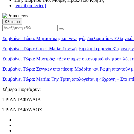
25ης Μαρτίου 140, Μοίρες Ηρακλείου Κρήτης
[email protected]
Κλείσιμο
Συμβαίνει Τώρα:
Μητσοτάκης και «ενεργός διπλωματία»: Ελληνικά P
Συμβαίνει Τώρα:
Greek Mafia: Συνελήφθη στη Γερμανία 31χρονος γι
Συμβαίνει Τώρα:
Μυστράς: «Δεν υπήρχε οικονομικό κίνητρο» λέει 
Συμβαίνει Τώρα:
Σένγκεν υπό πίεση: Μαδρίτη και Ρώμη απαντούν μ
Συμβαίνει Τώρα:
Marfin: Την Τρίτη απολογείται η 46χρονη – Στο ε
Σήμερα Γιορτάζουν:
ΤΡΙΑΝΤΑΦΥΛΛΙΑ
ΤΡΙΑΝΤΑΦΥΛΛΟΣ