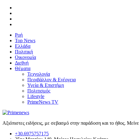
Ροή
Top News
Ελλάδα
Πολιτική
Οικονομία
Διεθνή
Θέματα
Τεχνολογία
Περιβάλλον & Ενέργεια
Υγεία & Επιστήμη
Πολιτισμός
Lifestyle
PrimeNews TV
Αξιόπιστες ειδήσεις, με σεβασμό στην παράδοση και το ήθος. Μείν
+30.6975757175