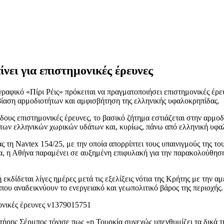
ίνει για επιστημονικές έρευνες
αφικό «Πίρι Ρέις» πρόκειται να πραγματοποιήσει επιστημονικές έρε
βίαση αρμοδιοτήτων και αμφισβήτηση της ελληνικής υφαλοκρηπίδας.
 είδους επιστημονικές έρευνες, το βασικό ζήτημα εστιάζεται στην αρ
ς των ελληνικών χωρικών υδάτων και, κυρίως, πάνω από ελληνική υ
η Navtex 154/25, με την οποία απορρίπτει τους υπαινιγμούς της του
 η Αθήνα παραμένει σε αυξημένη επιφυλακή για την παρακολούθηση τ
κδίδεται λίγες ημέρες μετά τις εξελίξεις νότια της Κρήτης με την α
ου αναδεικνύουν το ενεργειακό και γεωπολιτικό βάρος της περιοχής.
ήρης Σέρμπος τόνισε πως «η Τουρκία συνεχώς υπενθυμίζει τα δικά τ