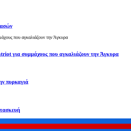
δασών
triot για συμμάχους που αγκαλιάζουν την Άγκυρα
ην πυρκαγιά
ατασκευή