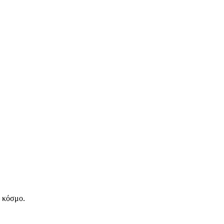
ν κόσμο.