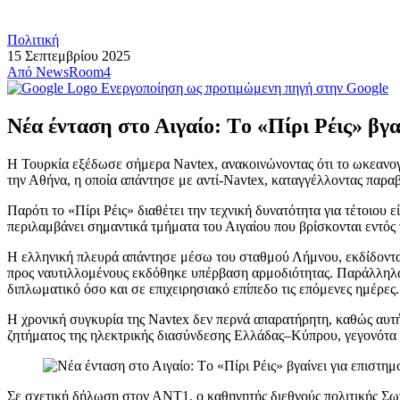
Πολιτική
15 Σεπτεμβρίου 2025
Από
NewsRoom4
Ενεργοποίηση ως προτιμώμενη πηγή στην Google
Νέα ένταση στο Αιγαίο: Τo «Πίρι Ρέις» βγα
Η Τουρκία εξέδωσε σήμερα Navtex, ανακοινώνοντας ότι το ωκεανογρ
την Αθήνα, η οποία απάντησε με αντί-Navtex, καταγγέλλοντας παρα
Παρότι το «Πίρι Ρέις» διαθέτει την τεχνική δυνατότητα για τέτοιου
περιλαμβάνει σημαντικά τμήματα του Αιγαίου που βρίσκονται εντό
Η ελληνική πλευρά απάντησε μέσω του σταθμού Λήμνου, εκδίδοντας τ
προς ναυτιλλομένους εκδόθηκε υπέρβαση αρμοδιότητας. Παράλληλα,
διπλωματικό όσο και σε επιχειρησιακό επίπεδο τις επόμενες ημέρες.
Η χρονική συγκυρία της Navtex δεν περνά απαρατήρητη, καθώς αυτή ε
ζητήματος της ηλεκτρικής διασύνδεσης Ελλάδας–Κύπρου, γεγονότα π
Σε σχετική δήλωση στον ΑΝΤ1, ο καθηγητής διεθνούς πολιτικής Σωτ