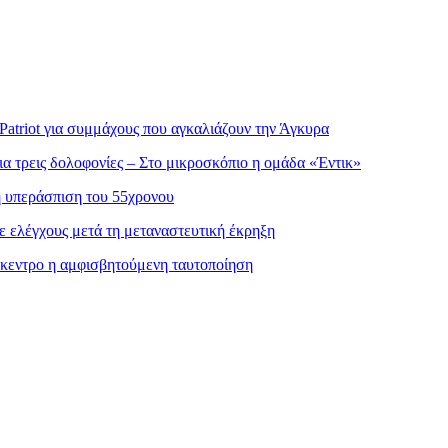
atriot για συμμάχους που αγκαλιάζουν την Άγκυρα
α τρεις δολοφονίες – Στο μικροσκόπιο η ομάδα «Έντικ»
η υπεράσπιση του 55χρονου
ε ελέγχους μετά τη μεταναστευτική έκρηξη
πίκεντρο η αμφισβητούμενη ταυτοποίηση