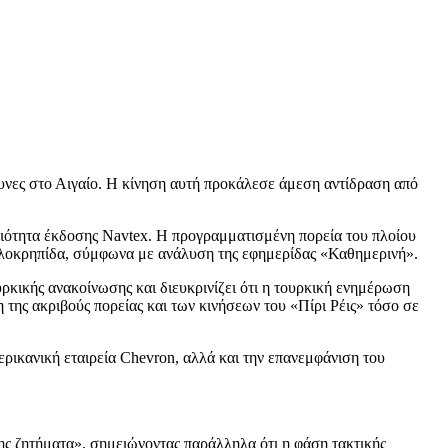
υνες στο Αιγαίο. Η κίνηση αυτή προκάλεσε άμεση αντίδραση από
μοδιότητα έκδοσης Navtex. Η προγραμματισμένη πορεία του πλοίου
φαλοκρηπίδα, σύμφωνα με ανάλυση της εφημερίδας «Καθημερινή».
ρκικής ανακοίνωσης και διευκρινίζει ότι η τουρκική ενημέρωση
ης ακριβούς πορείας και των κινήσεων του «Πίρι Ρέις» τόσο σε
μερικανική εταιρεία Chevron, αλλά και την επανεμφάνιση του
ης ζητήματα», σημειώνοντας παράλληλα ότι η φάση τακτικής