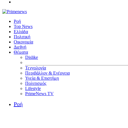
Ροή
Top News
Ελλάδα
Πολιτική
Οικονομία
Διεθνή
Θέματα
Dislike
Τεχνολογία
Περιβάλλον & Ενέργεια
Υγεία & Επιστήμη
Πολιτισμός
Lifestyle
PrimeNews TV
Ροή