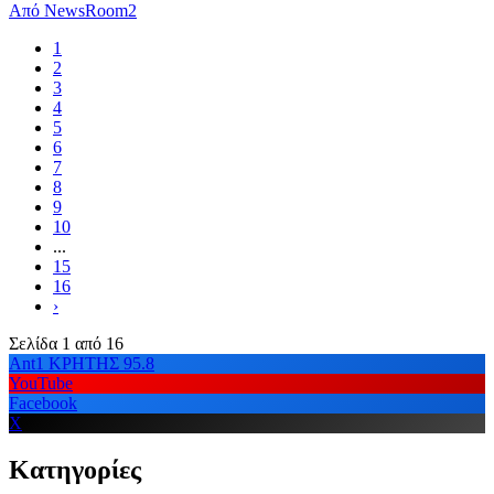
Από
NewsRoom2
1
2
3
4
5
6
7
8
9
10
...
15
16
›
Σελίδα 1 από 16
Ant1 ΚΡΗΤΗΣ 95.8
YouTube
Facebook
X
Κατηγορίες