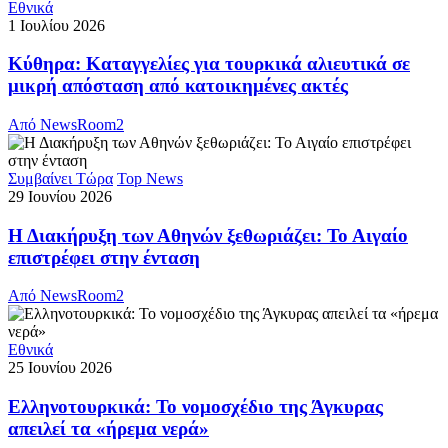
Εθνικά
1 Ιουλίου 2026
Κύθηρα: Καταγγελίες για τουρκικά αλιευτικά σε
μικρή απόσταση από κατοικημένες ακτές
Από
NewsRoom2
Συμβαίνει Τώρα
Top News
29 Ιουνίου 2026
Η Διακήρυξη των Αθηνών ξεθωριάζει: Το Αιγαίο
επιστρέφει στην ένταση
Από
NewsRoom2
Εθνικά
25 Ιουνίου 2026
Ελληνοτουρκικά: Το νομοσχέδιο της Άγκυρας
απειλεί τα «ήρεμα νερά»