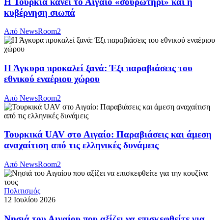
Η Τουρκία κάνει το Αιγαίο «σουρωτήρι» και η
κυβέρνηση σιωπά
Από
NewsRoom2
Η Άγκυρα προκαλεί ξανά: Έξι παραβιάσεις του
εθνικού εναέριου χώρου
Από
NewsRoom2
Τουρκικά UAV στο Αιγαίο: Παραβιάσεις και άμεση
αναχαίτιση από τις ελληνικές δυνάμεις
Από
NewsRoom2
Πολιτισμός
12 Ιουλίου 2026
Νησιά του Αιγαίου που αξίζει να επισκεφθείτε για