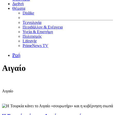
Διεθνή
Θέματα
Dislike
Τεχνολογία
Περιβάλλον & Ενέργεια
Υγεία & Επιστήμη
Πολιτισμός
Lifestyle
PrimeNews TV
Ροή
Αιγαίο
Αιγαίο