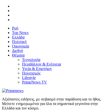
Ροή
Top News
Ελλάδα
Πολιτική
Οικονομία
Διεθνή
Θέματα
Τεχνολογία
Περιβάλλον & Ενέργεια
Υγεία & Επιστήμη
Πολιτισμός
Lifestyle
PrimeNews TV
Αξιόπιστες ειδήσεις, με σεβασμό στην παράδοση και το ήθος.
Μείνετε ενημερωμένοι για όλα τα σημαντικά γεγονότα στην
Ελλάδα και τον κόσμο.