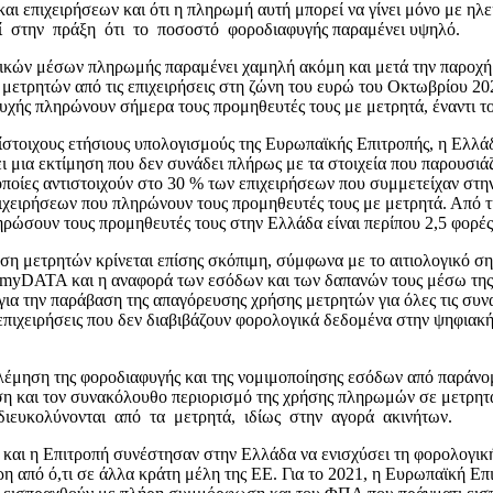
πιχειρήσεων και ότι η πληρωμή αυτή μπορεί να γίνει μόνο με ηλεκτ
εί στην πράξη ότι το ποσοστό φοροδιαφυγής παραμένει υψηλό.
ονικών μέσων πληρωμής παραμένει χαμηλή ακόμη και μετά την παροχή 
η μετρητών από τις επιχειρήσεις στη ζώνη του ευρώ του Οκτωβρίου 2
ψυχής πληρώνουν σήμερα τους προμηθευτές τους με μετρητά, έναντι τ
ντίστοιχους ετήσιους υπολογισμούς της Ευρωπαϊκής Επιτροπής, η Ελλά
μια εκτίμηση που δεν συνάδει πλήρως με τα στοιχεία που παρουσιάζ
οποίες αντιστοιχούν στο 30 % των επιχειρήσεων που συμμετείχαν στη
πιχειρήσεων που πληρώνουν τους προμηθευτές τους με μετρητά. Από τ
ρώσουν τους προμηθευτές τους στην Ελλάδα είναι περίπου 2,5 φορές
η μετρητών κρίνεται επίσης σκόπιμη, σύμφωνα με το αιτιολογικό σημ
 myDATA και η αναφορά των εσόδων και των δαπανών τους μέσω της
για την παράβαση της απαγόρευσης χρήσης μετρητών για όλες τις συ
ις επιχειρήσεις που δεν διαβιβάζουν φορολογικά δεδομένα στην ψη
ολέμηση της φοροδιαφυγής και της νομιμοποίησης εσόδων από παράνομ
 και τον συνακόλουθο περιορισμό της χρήσης πληρωμών σε μετρητά.
 διευκολύνονται από τα μετρητά, ιδίως στην αγορά ακινήτων.
 και η Επιτροπή συνέστησαν στην Ελλάδα να ενισχύσει τη φορολογι
 από ό,τι σε άλλα κράτη μέλη της ΕΕ. Για το 2021, η Ευρωπαϊκή Επι