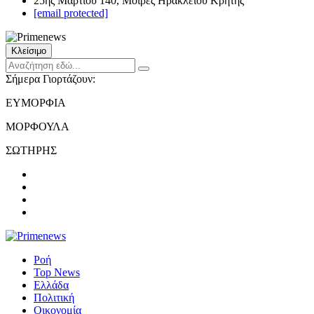
25ης Μαρτίου 140, Μοίρες Ηρακλείου Κρήτης
[email protected]
Κλείσιμο
Σήμερα Γιορτάζουν:
ΕΥΜΟΡΦΙΑ
ΜΟΡΦΟΥΛΑ
ΣΩΤΗΡΗΣ
Ροή
Top News
Ελλάδα
Πολιτική
Οικονομία