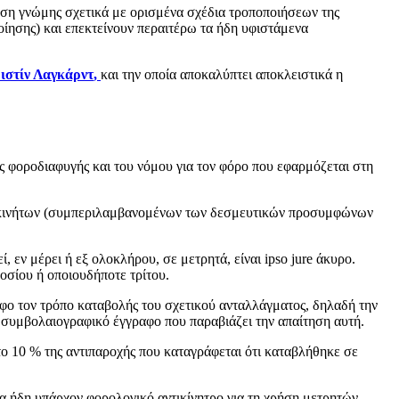
ση γνώμης σχετικά με ορισμένα σχέδια τροποποιήσεων της
ίησης) και επεκτείνουν περαιτέρω τα ήδη υφιστάμενα
ιστίν Λαγκάρντ
,
και την οποία αποκαλύπτει αποκλειστικά η
ς φοροδιαφυγής και του νόμου για τον φόρο που εφαρμόζεται στη
ς ακινήτων (συμπεριλαμβανομένων των δεσμευτικών προσυμφώνων
 εν μέρει ή εξ ολοκλήρου, σε μετρητά, είναι ipso jure άκυρο.
οσίου ή οποιουδήποτε τρίτου.
 τον τρόπο καταβολής του σχετικού ανταλλάγματος, δηλαδή την
συμβολαιογραφικό έγγραφο που παραβιάζει την απαίτηση αυτή.
το 10 % της αντιπαροχής που καταγράφεται ότι καταβλήθηκε σε
α ήδη υπάρχον φορολογικό αντικίνητρο για τη χρήση μετρητών.