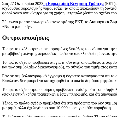
Στις 27 Οκτωβρίου 2023
η Ευρωπαϊκή Κεντρική Τράπεζα
(ΕΚΤ) έ
ισχύουσας φορολογικής νομοθεσίας, τα οποία αποκλείουν τη δυνατό
φορολογικά αντικίνητρα για τη χρήση μετρητών (δεύτερο σχέδιο τρο
Σύμφωνα με τον εσωτερικό κανονισμό της ΕΚΤ, το
Διοικητικό Συ
«Ναυτεμπορική».
Οι τροποποιήσεις
Το πρώτο σχέδιο τροποποιεί ορισμένες διατάξεις του νόμου για τη
μεταβίβαση ακίνητης περιουσίας , ώστε να αποκλειστεί η δυνατότητ
Το πρώτο σχέδιο προβλέπει ότι για τη σύνταξη οποιασδήποτε συμ
και των συμβολαίων διακανονισμού), το σύνολο του τιμήματος κατ
Εάν σε συμβολαιογραφικό έγγραφο ή έγγραφο καταγράφεται ότι το αντ
Επιπλέον, δεν μπορεί να καταχωρηθεί στο οικείο δημόσιο μητρώο κ
Το πρώτο σχέδιο τροποποίησης προβλέπει επίσης ότι οι συμβολα
αποκλειστική χρήση τραπεζικών μέσων πληρωμής, και ότι απαγορεύ
Τέλος, το πρώτο σχέδιο προβλέπει ότι στα πρόσωπα που δεν συμμορ
μετρητά, αλλά όχι λιγότερο από 10 000 ευρώ για κάθε παράβαση.
Το δεύτερο σχέδιο τροποποίησης τροποποιεί το άρθρο 23 του ελλην