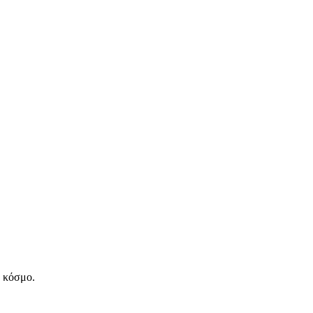
ν κόσμο.