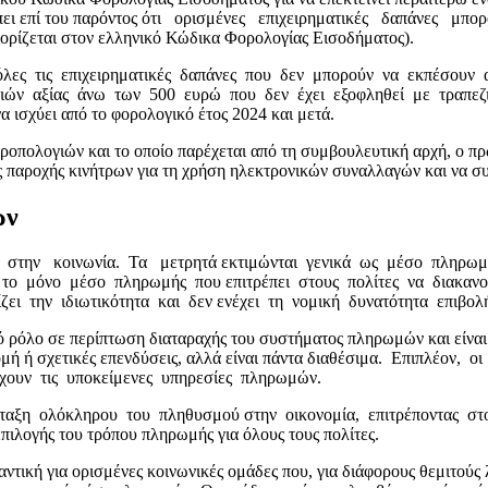
λέπει επί του παρόντος ότι ορισμένες επιχειρηματικές δαπάνες 
 ορίζεται στον ελληνικό Κώδικα Φορολογίας Εισοδήματος).
όλες τις επιχειρηματικές δαπάνες που δεν μπορούν να εκπέσουν 
ών αξίας άνω των 500 ευρώ που δεν έχει εξοφληθεί με τραπεζική
να ισχύει από το φορολογικό έτος 2024 και μετά.
οπολογιών και το οποίο παρέχεται από τη συμβουλευτική αρχή, ο πρω
 παροχής κινήτρων για τη χρήση ηλεκτρονικών συναλλαγών και να σ
ών
στην κοινωνία. Τα μετρητά εκτιμώνται γενικά ως μέσο πληρωμής
το μόνο μέσο πληρωμής που επιτρέπει στους πολίτες να διακανο
ζει την ιδιωτικότητα και δεν ενέχει τη νομική δυνατότητα επιβολ
 ρόλο σε περίπτωση διαταραχής του συστήματος πληρωμών και είναι
δομή ή σχετικές επενδύσεις, αλλά είναι πάντα διαθέσιμα. Επιπλέον
χουν τις υποκείμενες υπηρεσίες πληρωμών.
νταξη ολόκληρου του πληθυσμού στην οικονομία, επιτρέποντας σ
πιλογής του τρόπου πληρωμής για όλους τους πολίτες.
αντική για ορισμένες κοινωνικές ομάδες που, για διάφορους θεμιτούς