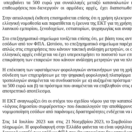
υπερβαίνει τα 500 ευρώ για συναλλαγές μεταξύ καταναλωτών και ε
επιθεωρήσεις που διενεργούν οι αρμόδιες αρχές, έχει διαπιστωθ
Στην αιτιολογική έκθεση επισημαίνεται επίσης ότι η χρήση ηλεκτρ
ελληνική νομοθεσία και παρατίθεται η έρευνα της ΕΚΤ για τη χρήσ
λιανικού εμπορίου, ξενοδοχείων, εστιατορίων, ψυχαγωγίας και ανα
Στο επεξηγηματικό σημείωμα τονίζεται επίσης ότι, με βάση τους α
εσόδων από τον ΦΠΑ. Ωστόσο, το επεξηγηματικό σημείωμα παρέχει 
απλώς στις επιχειρήσεις που κάνουν τακτική ανάληψη μετρητών, οι 
ελληνικές αρχές ενδέχεται να έχει υπερεκτιμήσει το ποσοστό των ε
επικράτηση των εταιρειών που κάνουν ανάληψη μετρητών για να πλη
Η επέκταση των υφιστάμενων φορολογικών αντικινήτρων για τη χρήσ
σύνδεση των επιχειρήσεων με την ψηφιακή φορολογική πλατφόρμα
τροπολογιών αναμένεται να συνδυαστούν με α) αυξημένα πρόστιμα 
τα 500 ευρώ και β) τα πρόστιμα που αναμένεται να επιβληθούν στ
αποτρεπτικό αποτέλεσμα.
Η ΕΚΤ αναγνωρίζει ότι οι στόχοι του σχεδίου νόμου για την καταπ
«λόγους δημοσίου συμφέροντος» που δικαιολογούν την αποθάρρυνση
νομιμοποίηση εσόδων από παράνομες δραστηριότητες ενδέχεται να
Στις 14 Ιουλίου 2023 και στις 21 Νοεμβρίου 2023, το Συμβούλιο
πληρωμών. Η φοροδιαφυγή στην Ελλάδα φαίνεται να είναι υψηλότερη