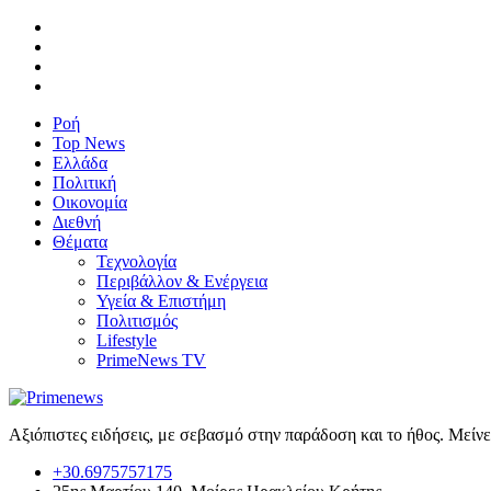
Ροή
Top News
Ελλάδα
Πολιτική
Οικονομία
Διεθνή
Θέματα
Τεχνολογία
Περιβάλλον & Ενέργεια
Υγεία & Επιστήμη
Πολιτισμός
Lifestyle
PrimeNews TV
Αξιόπιστες ειδήσεις, με σεβασμό στην παράδοση και το ήθος. Μείν
+30.6975757175