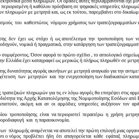
κτρονικά μέσα πληρωμών. Οι ομάδες αυτές περιλαμβάνονται όχι μόνο 
ι με περιορισμένη ή καθόλου πρόσβαση σε ψηφιακές υπηρεσίες πληρωμώ
ων πληρωμών με μετρητά και, ως εκ τούτου, παρεμβαίνει στο δικαίω
ούς του καθεστώτος νόμιμου χρήματος των τραπεζογραμματίων ευρώ 
σης δεν έχει ως στόχο ή ως αποτέλεσμα την τροποποίηση των ν
οδηγούν, νομικά ή πραγματικά, στην κατάργηση των τραπεζογραμματ
 συμφέροντος. Όσον αφορά το πρώτο σχέδιο , το αιτιολογικό σημείωμα
την Ελλάδα έχει καταγραφεί ως μερικώς ή πλήρως πληρωθέν σε μετρη
ης δυνατότητας αγοράς ακινήτων με μετρητά αναγκαίο για την αντιμε
έτευση των μετρητών και την ενεργοποίηση των διαδικασιών κατα
ης τραπεζικών πληρωμών για τις εν λόγω αγορές θα επιτρέψει στις α
μοδιότητα της Αρχής Καταπολέμησης της Νομιμοποίησης Εσόδων απ
πιστούν, ακόμη και αν οι αρμόδιες υπηρεσίες αυξήσουν τον αριθ
ου τροποποίησης είναι να περιοριστεί περαιτέρω η χρήση μετρητώ
ροδιαφυγή και η παραοικονομία.
πληρωμής αναμένεται να αποτελεί την πρώτη επιλογή μιας οργανωμέ
ονός ότι ο νόμος προβλέπει ήδη ότι απαγορεύεται κάθε εφάπαξ πλ