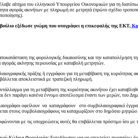
λαβε αίτημα του ελληνικού Υπουργείου Οικονομικών για τη διατύπω
τητα αγοράς ακινήτων με πληρωμή σε μετρητά (πρώτο σχέδιο τροποπο
ποποίησης).
μβούλιο εξέδωσε γνώμη που υπογράφει η επικεφαλής της ΕΚΤ
,
Κρ
ν αποκατάσταση της φορολογικής δικαιοσύνης και την καταπολέμηση τη
α αγοράς ακίνητης περιουσίας με καταβολή μετρητών.
βολαιογραφικής πράξης ή εγγράφου για τη μεταβίβαση της κυριότητα
αβάλλεται αποκλειστικά με τραπεζική πληρωμή.
άλλαγμα για τη μεταβίβαση της κυριότητας ακινήτου έχει καταβληθεί,
αι δεν παράγει κανένα έννομο αποτέλεσμα έναντι των μερών, του Δημ
ιογράφοι οφείλουν να καταγράφουν στο συμβολαιογραφικό έγγραφο
εται στους συμβολαιογράφους να καταχωρίζουν στο δημόσιο μητρώο 
φώνονται με τις υποχρεώσεις αυτές θα επιβάλλεται πρόστιμο ίσο με 
ικού Κώδικα Φορολογίας Εισοδήματος για να επεκτείνει περαιτέρω έν