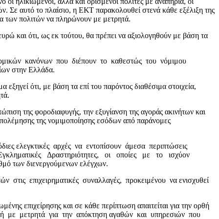
οι ηλικιωμένοι, αλλά και ορισμένοι πολίτες με αναπηρία, οι
ν. Σε αυτό το πλαίσιο, η ΕΚΤ παρακολουθεί στενά κάθε εξέλιξη της
μα των πολιτών να πληρώνουν με μετρητά.
και ότι, ως εκ τούτου, θα πρέπει να αξιολογηθούν με βάση τα
ομικών κανόνων που διέπουν το καθεστώς του νόμιμου
ίων στην Ελλάδα.
 εξηγεί ότι, με βάση τα επί του παρόντος διαθέσιμα στοιχεία,
τά.
τώπιση της φοροδιαφυγής, την εξυγίανση της αγοράς ακινήτων και
πολέμησης της νομιμοποίησης εσόδων από παράνομες
ρμόδιες ελεγκτικές αρχές να εντοπίσουν άμεσα περιπτώσεις
ό Εγκληματικές Δραστηριότητες, οι οποίες με το ισχύον
μό των διενεργούμενων ελέγχων.
ν στις επιχειρηματικές συναλλαγές, προκειμένου να ενισχυθεί
νης επιχείρησης και σε κάθε περίπτωση απαιτείται για την ορθή
ηρωμή με μετρητά για την απόκτηση αγαθών και υπηρεσιών που