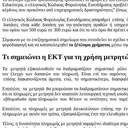
Ειδικότερα, ο ελληνικός Κώδικας Φορολογίας Εισοδήματος προβ
κέρδους που προκύπτει από επιχειρηματικές δραστηριότητες” (όπως
Ο ελληνικός Κώδικας Φορολογίας Εισοδήματος απαριθμεί επίσης 
δαπάνες είναι κάθε δαπάνη για την απόκτηση αγαθών ή υπηρεσι
του ορίου των 500 ευρώ σε 300 ευρώ και ότι το νέο όριο θα πρέπει 
Σύμφωνα με το επεξηγηματικό σημείωμα που συνοδεύει το σχέδιο τρ
φοροδιαφυγή και να καταπολεμηθεί
το ξέπλυμα χρήματος
μέσω της
Τι σημειώνει η ΕΚΤ για τη χρήση μετρητ
Τα μετρητά εξακολουθούν να διαδραματίζουν σημαντικό ρόλο 
τον έλεγχο των δαπανών του πληρωτή. Είναι επί του παρόντος 
επίσης διακανονίζονται άμεσα, ενώ, το σημαντικότερο, διασφαλί
Επιπλέον, τα μετρητά θα μπορούσαν να διαδραματίσουν σημαντικό
ότι οι πληρωμές με μετρητά δεν απαιτούν λειτουργική τεχνική υπο
εβδομαδιαία όρια πληρωμών που θέτουν οι οντότητες που παρέ
Επιπλέον, οι πληρωμές με μετρητά διευκολύνουν επίσης την έ
πληρωμών με αυτόν τον τρόπο, εξασφαλίζοντας έτσι την ελευθερία ε
Τέλος, η δυνατότητα πληρωμής με μετρητά παραμένει ιδιαίτερα σημ