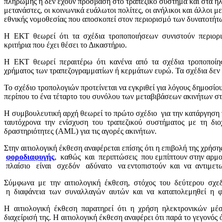
πληρωμής ή δεν έχουν πρόσβαση στο τραπεζικό σύστημα και στα ηλε
μετανάστες, οι κοινωνικά ευάλωτοι πολίτες, οι ανήλικοι και άλλο
εθνικής νομοθεσίας που αποσκοπεί στον περιορισμό των δυνατοτήτ
Η ΕΚΤ θεωρεί ότι τα σχέδια τροποποιήσεων συνιστούν περιορισμ
κριτήρια που έχει θέσει το Δικαστήριο.
Η ΕΚΤ θεωρεί περαιτέρω ότι κανένα από τα σχέδια τροποποίη
χρήματος των τραπεζογραμματίων ή κερμάτων ευρώ. Τα σχέδια δεν 
Το σχέδιο τροπολογιών προτείνεται να εγκριθεί για λόγους δημοσίου
περίπου το ένα τέταρτο του συνόλου των μεταβιβάσεων ακινήτων σ
Η συμβουλευτική αρχή θεωρεί το πρώτο σχέδιο για την κατάργηση τ
ταυτόχρονα την ενίσχυση του τραπεζικού συστήματος με τη διοχ
δραστηριότητες (AML) για τις αγορές ακινήτων.
Στην αιτιολογική έκθεση αναφέρεται επίσης ότι η επιβολή της χρήσ
φοροδιαφυγής
, καθώς και περιπτώσεις που εμπίπτουν στην αρ
πλαίσιο είναι σχεδόν αδύνατο να εντοπιστούν και να αντιμετω
Σύμφωνα με την αιτιολογική έκθεση, στόχος του δεύτερου σχεδί
η διαφάνεια των συναλλαγών αυτών και να καταπολεμηθεί η φο
Η αιτιολογική έκθεση παρατηρεί ότι η χρήση ηλεκτρονικών μέσων 
διαχείρισή της. Η αιτιολογική έκθεση αναφέρει ότι παρά το γεγ