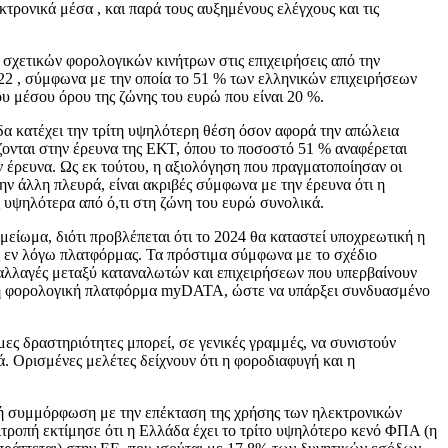
ρονικά μέσα , και παρά τους αυξημένους ελέγχους και τις
σχετικών φορολογικών κινήτρων στις επιχειρήσεις από την
022 , σύμφωνα με την οποία το 51 % των ελληνικών επιχειρήσεων
ου μέσου όρου της ζώνης του ευρώ που είναι 20 %.
δα κατέχει την τρίτη υψηλότερη θέση όσον αφορά την απώλεια
ονται στην έρευνα της ΕΚΤ, όπου το ποσοστό 51 % αναφέρεται
ν έρευνα. Ως εκ τούτου, η αξιολόγηση που πραγματοποίησαν οι
ην άλλη πλευρά, είναι ακριβές σύμφωνα με την έρευνα ότι η
 υψηλότερα από ό,τι στη ζώνη του ευρώ συνολικά.
είωμα, διότι προβλέπεται ότι το 2024 θα καταστεί υποχρεωτική η
 εν λόγω πλατφόρμας. Τα πρόστιμα σύμφωνα με το σχέδιο
ναλλαγές μεταξύ καταναλωτών και επιχειρήσεων που υπερβαίνουν
φιακή φορολογική πλατφόρμα myDATA, ώστε να υπάρξει συνδυασμένο
ες δραστηριότητες μπορεί, σε γενικές γραμμές, να συνιστούν
 Ορισμένες μελέτες δείχνουν ότι η φοροδιαφυγή και η
κή συμμόρφωση με την επέκταση της χρήσης των ηλεκτρονικών
τροπή εκτίμησε ότι η Ελλάδα έχει το τρίτο υψηλότερο κενό ΦΠΑ (η