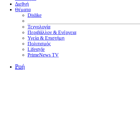
Διεθνή
Θέματα
Dislike
Τεχνολογία
Περιβάλλον & Ενέργεια
Υγεία & Επιστήμη
Πολιτισμός
Lifestyle
PrimeNews TV
Ροή