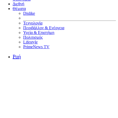
Διεθνή
Θέματα
Dislike
Τεχνολογία
Περιβάλλον & Ενέργεια
Υγεία & Επιστήμη
Πολιτισμός
Lifestyle
PrimeNews TV
Ροή