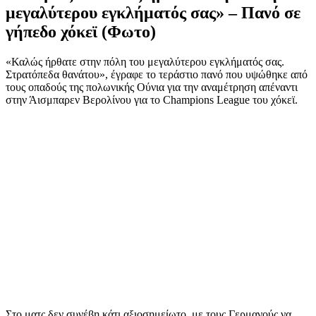
μεγαλύτερου εγκλήματός σας» – Πανό σε
γήπεδο χόκεϊ (Φωτο)
«Καλώς ήρθατε στην πόλη του μεγαλύτερου εγκλήματός σας.
Στρατόπεδα θανάτου», έγραφε το τεράστιο πανό που υψώθηκε από
τους οπαδούς της πολωνικής Ούνια για την αναμέτρηση απέναντι
στην Άισμπαρεν Βερολίνου για το Champions League του χόκεϊ.
Στο ματς δεν συνέβη κάτι αξιοσημείωτο, με τους Γερμανούς να