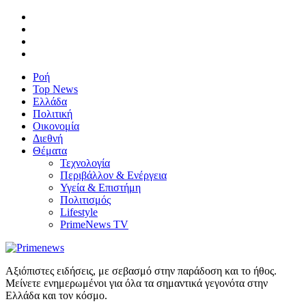
Ροή
Top News
Ελλάδα
Πολιτική
Οικονομία
Διεθνή
Θέματα
Τεχνολογία
Περιβάλλον & Ενέργεια
Υγεία & Επιστήμη
Πολιτισμός
Lifestyle
PrimeNews TV
Αξιόπιστες ειδήσεις, με σεβασμό στην παράδοση και το ήθος.
Μείνετε ενημερωμένοι για όλα τα σημαντικά γεγονότα στην
Ελλάδα και τον κόσμο.