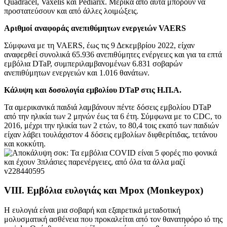
Quadracel, Vaxelis και Pediarix. Μερικά από αυτά μπορούν να
προστατεύσουν και από άλλες λοιμώξεις.
Αριθμοί αναφοράς ανεπιθύμητων ενεργειών VAERS
Σύμφωνα με τη VAERS, έως τις 9 Δεκεμβρίου 2022, είχαν
αναφερθεί συνολικά 65.936 ανεπιθύμητες ενέργειες και για τα επτά
εμβόλια DTaP, συμπεριλαμβανομένων 6.831 σοβαρών
ανεπιθύμητων ενεργειών και 1.016 θανάτων.
Κάλυψη και δοσολογία εμβολίου DTaP στις Η.Π.Α.
Τα αμερικανικά παιδιά λαμβάνουν πέντε δόσεις εμβολίου DTaP
από την ηλικία των 2 μηνών έως τα 6 έτη. Σύμφωνα με το CDC, το
2016, μέχρι την ηλικία των 2 ετών, το 80,4 τοις εκατό των παιδιών
είχαν λάβει τουλάχιστον 4 δόσεις εμβολίων διφθερίτιδας, τετάνου
και κοκκύτη.
VIII. Εμβόλια ευλογιάς και Mpox (Monkeypox)
Η ευλογιά είναι μια σοβαρή και εξαιρετικά μεταδοτική
μολυσματική ασθένεια που προκαλείται από τον θανατηφόρο ιό της