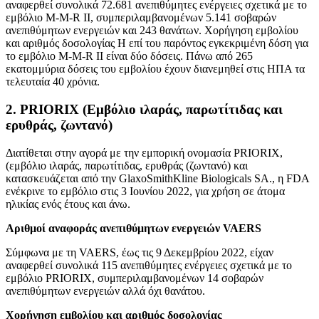
αναφερθεί συνολικά 72.681 ανεπιθύμητες ενέργειες σχετικά με το
εμβόλιο M-M-R II, συμπεριλαμβανομένων 5.141 σοβαρών
ανεπιθύμητων ενεργειών και 243 θανάτων. Χορήγηση εμβολίου
και αριθμός δοσολογίας Η επί του παρόντος εγκεκριμένη δόση για
το εμβόλιο M-M-R II είναι δύο δόσεις. Πάνω από 265
εκατομμύρια δόσεις του εμβολίου έχουν διανεμηθεί στις ΗΠΑ τα
τελευταία 40 χρόνια.
2. PRIORIX (Εμβόλιο ιλαράς, παρωτίτιδας και
ερυθράς, ζωντανό)
Διατίθεται στην αγορά με την εμπορική ονομασία PRIORIX,
(εμβόλιο ιλαράς, παρωτίτιδας, ερυθράς (ζωντανό) και
κατασκευάζεται από την GlaxoSmithKline Biologicals SA., η FDA
ενέκρινε το εμβόλιο στις 3 Ιουνίου 2022, για χρήση σε άτομα
ηλικίας ενός έτους και άνω.
Αριθμοί αναφοράς ανεπιθύμητων ενεργειών VAERS
Σύμφωνα με τη VAERS, έως τις 9 Δεκεμβρίου 2022, είχαν
αναφερθεί συνολικά 115 ανεπιθύμητες ενέργειες σχετικά με το
εμβόλιο PRIORIX, συμπεριλαμβανομένων 14 σοβαρών
ανεπιθύμητων ενεργειών αλλά όχι θανάτου.
Χορήγηση εμβολίου και αριθμός δοσολογίας