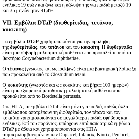
ενήλικες 19 ετών και άνω και η κάλυψή της για παιδιά μεταξύ 19
και 35 μηνών ήταν 91,4%.
VII. Εμβόλια DTaP (διφθερίτιδας, τετάνου,
κοκκύτη)
Τα εμβόλια
DTaP
χρησιμοποιούνται για την πρόληψη
της
διφθερίτιδας
, του
τετάνου
και του
κοκκύτη
. Η
διφθερίτιδα
είναι μια σοβαρή μολυσματική ασθένεια που προκαλείται από το
βακτήριο Corynebacterium diphtheriae.
Ο
τέτανος
(γνωστός και ως lockjaw) είναι μια βακτηριακή λοίμωξη
που προκαλείται από το Clostridium tetani.
Ο
κοκκύτης
(γνωστός και ως κοκκύτης και βήχας 100 ημερών)
είναι μια εξαιρετικά μεταδοτική μολυσματική ασθένεια που
προκαλείται από το Bordetella pertussis.
Στις ΗΠΑ, τα εμβόλια DTaP είναι μόνο για παιδιά, καθώς άλλα
εμβόλια που αποτρέπουν τη διφθερίτιδα, τον τέτανο και τον
κοκκύτη χρησιμοποιούνται σε μεγαλύτερα παιδιά, εφήβους και
ενήλικες. Επί του παρόντος, υπάρχουν επτά παιδιατρικά εμβόλια
DTaP με άδεια και χρησιμοποιούνται στις ΗΠΑ,
συμπεριλαμβανομένων των Daptacel, Infanrix, Kinrix, Pentacel,