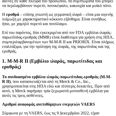
αδένες σε κάθε πλευρά του προσώπου, τα συμπτώματά του μπορεί
να περιλαμβάνουν πυρετό, πονοκέφαλο, κακουχία και μυϊκό πόνο.
Η
ερυθρά
– επίσης γνωστή ως γερμανική ιλαρά – είναι μια ιογενής
λοίμωξη με χαρακτηριστικό κόκκινο εξάνθημα. Είναι συνήθως
ήπιο, με χαμηλό πυρετό και πονόλαιμο.
Επί του παρόντος, δύο εγκεκριμένα από τον FDA εμβόλια ιλαράς-
παρωτίτιδας-ερυθράς (MMR) είναι διαθέσιμα για χρήση στις ΗΠΑ,
συμπεριλαμβανομένων των M-M-R II και PRIORIX. Είναι πλήρως
εναλλάξιμα, για την πρόληψη της ιλαράς, της παρωτίτιδας και της
ερυθράς.
1. M-M-R II (Εμβόλιο ιλαράς, παρωτίτιδας και
ερυθράς)
Το συνδυασμένο εμβόλιο ιλαράς-παρωτίτιδας-ερυθράς (M-M-
R II)
, που κατασκευάζεται από τη Merck & Co., Inc.,
χρησιμοποιείται στις ΗΠΑ εδώ και τέσσερις δεκαετίες. Πριν από
αυτό, η Merck παρήγαγε τρία ξεχωριστά μονοσθενή εμβόλια για
αυτές τις τρεις ασθένειες.
Αριθμοί αναφοράς ανεπιθύμητων ενεργειών VAERS
Σύμφωνα με τη VAERS, έως τις 9 Δεκεμβρίου 2022, είχαν