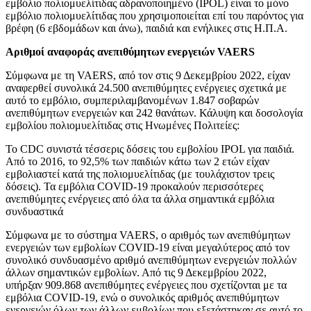
εμβόλιο πολιομυελίτιδας αδρανοποιημένο (IPOL) είναι το μόνο
εμβόλιο πολιομυελίτιδας που χρησιμοποιείται επί του παρόντος για
βρέφη (6 εβδομάδων και άνω), παιδιά και ενήλικες στις Η.Π.Α.
Αριθμοί αναφοράς ανεπιθύμητων ενεργειών VAERS
Σύμφωνα με τη VAERS, από τον στις 9 Δεκεμβρίου 2022, είχαν
αναφερθεί συνολικά 24.500 ανεπιθύμητες ενέργειες σχετικά με
αυτό το εμβόλιο, συμπεριλαμβανομένων 1.847 σοβαρών
ανεπιθύμητων ενεργειών και 242 θανάτων. Κάλυψη και δοσολογία
εμβολίου πολιομυελίτιδας στις Ηνωμένες Πολιτείες:
Το CDC συνιστά τέσσερις δόσεις του εμβολίου IPOL για παιδιά.
Από το 2016, το 92,5% των παιδιών κάτω των 2 ετών είχαν
εμβολιαστεί κατά της πολιομυελίτιδας (με τουλάχιστον τρεις
δόσεις). Τα εμβόλια COVID-19 προκαλούν περισσότερες
ανεπιθύμητες ενέργειες από όλα τα άλλα σημαντικά εμβόλια
συνδυαστικά
Σύμφωνα με το σύστημα VAERS, ο αριθμός των ανεπιθύμητων
ενεργειών των εμβολίων COVID-19 είναι μεγαλύτερος από τον
συνολικό συνδυασμένο αριθμό ανεπιθύμητων ενεργειών πολλών
άλλων σημαντικών εμβολίων. Από τις 9 Δεκεμβρίου 2022,
υπήρξαν 909.868 ανεπιθύμητες ενέργειες που σχετίζονται με τα
εμβόλια COVID-19, ενώ ο συνολικός αριθμός ανεπιθύμητων
ενεργειών όλων των άλλων εμβολίων που εξετάστηκαν σε αυτό το