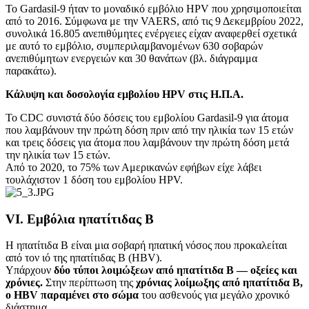
Το Gardasil-9 ήταν το μοναδικό εμβόλιο HPV που χρησιμοποιείται
από το 2016. Σύμφωνα με την VAERS, από τις 9 Δεκεμβρίου 2022,
συνολικά 16.805 ανεπιθύμητες ενέργειες είχαν αναφερθεί σχετικά
με αυτό το εμβόλιο, συμπεριλαμβανομένων 630 σοβαρών
ανεπιθύμητων ενεργειών και 30 θανάτων (βλ. διάγραμμα
παρακάτω).
Κάλυψη και δοσολογία εμβολίου HPV στις Η.Π.Α.
Το CDC συνιστά δύο δόσεις του εμβολίου Gardasil-9 για άτομα
που λαμβάνουν την πρώτη δόση πριν από την ηλικία των 15 ετών
και τρεις δόσεις για άτομα που λαμβάνουν την πρώτη δόση μετά
την ηλικία των 15 ετών.
Από το 2020, το 75% των Αμερικανών εφήβων είχε λάβει
τουλάχιστον 1 δόση του εμβολίου HPV.
VI. Εμβόλια ηπατίτιδας Β
Η ηπατίτιδα Β είναι μια σοβαρή ηπατική νόσος που προκαλείται
από τον ιό της ηπατίτιδας Β (HBV).
Υπάρχουν
δύο τύποι λοιμώξεων από ηπατίτιδα Β — οξείες και
χρόνιες.
Στην περίπτωση της
χρόνιας λοίμωξης από ηπατίτιδα Β,
ο HBV παραμένει στο σώμα
του ασθενούς για μεγάλο χρονικό
διάστημα.