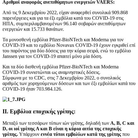
Αριθμοί αναφοράς ανεπιθύμητων ενεργειών VAERS:
Από τις 9 Δεκεμβρίου 2022, είχαν αναφερθεί συνολικά 909.868
παρενέργειες και για τα έξι εμβόλια κατά του COVID-19 στις
ΗΠΑ, συμπεριλαμβανομένων 96.140 σοβαρών ανεπιθύμητων
ενεργειών και 15.733 θανάτων.
Τα μονοσθενή εμβόλια Pfizer-BioNTech και Moderna για τον
COVID-19 και το εμβόλιο Novavax COVID-19 έχουν εγκριθεί επί
του παρόντος για δύο δόσεις για την κύρια σειρά, ενώ το εμβόλιο
Janssen για τον COVID-19 απαιτεί μόνο μία δόση.
Και τα δύο δισθενή εμβόλια Pfizer-BioNTech και Moderna
COVID-19 συνιστώνται ως αναμνηστικές δόσεις.
Σύμφωνα με το CDC, στις 7 Δεκεμβρίου 2022, ο συνολικός
αριθμός των χορηγούμενων δόσεων και των έξι εμβολίων κατά του
COVID-19 ήταν 703.984.126.
II. Εμβόλια εποχικής γρίπης:
Μεταξύ των τεσσάρων τύπων ιών γρίπης, δηλαδή των
A, B, C και
D, οι ιοί γρίπης Α και Β είναι η κύρια αιτία της εποχικής
γρίπης.
Υπάρχουν
εννέα τύποι εμβολίων κατά της γρίπης
που