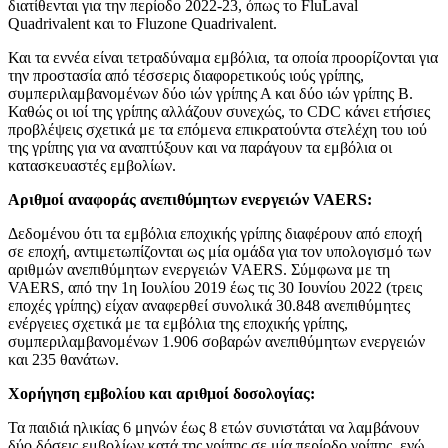
διατίθενται για την περίοδο 2022-23, όπως το FluLaval
Quadrivalent και το Fluzone Quadrivalent.
Και τα εννέα είναι τετραδύναμα εμβόλια, τα οποία προορίζονται για
την προστασία από τέσσερις διαφορετικούς ιούς γρίπης,
συμπεριλαμβανομένων δύο ιών γρίπης Α και δύο ιών γρίπης Β.
Καθώς οι ιοί της γρίπης αλλάζουν συνεχώς, το CDC κάνει ετήσιες
προβλέψεις σχετικά με τα επόμενα επικρατούντα στελέχη του ιού
της γρίπης για να αναπτύξουν και να παράγουν τα εμβόλια οι
κατασκευαστές εμβολίων.
Αριθμοί αναφοράς ανεπιθύμητων ενεργειών VAERS:
Δεδομένου ότι τα εμβόλια εποχικής γρίπης διαφέρουν από εποχή
σε εποχή, αντιμετωπίζονται ως μία ομάδα για τον υπολογισμό των
αριθμών ανεπιθύμητων ενεργειών VAERS. Σύμφωνα με τη
VAERS, από την 1η Ιουλίου 2019 έως τις 30 Ιουνίου 2022 (τρεις
εποχές γρίπης) είχαν αναφερθεί συνολικά 30.848 ανεπιθύμητες
ενέργειες σχετικά με τα εμβόλια της εποχικής γρίπης,
συμπεριλαμβανομένων 1.906 σοβαρών ανεπιθύμητων ενεργειών
και 235 θανάτων.
Χορήγηση εμβολίου και αριθμοί δοσολογίας:
Τα παιδιά ηλικίας 6 μηνών έως 8 ετών συνιστάται να λαμβάνουν
δύο δόσεις εμβολίων κατά της γρίπης σε μία περίοδο γρίπης, ενώ