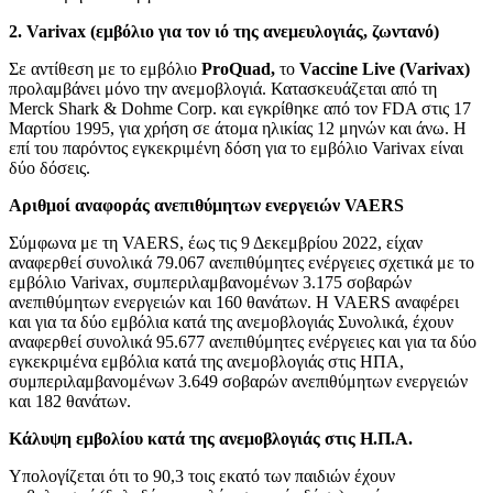
2. Varivax (εμβόλιο για τον ιό της ανεμευλογιάς, ζωντανό)
Σε αντίθεση με το εμβόλιο
ProQuad,
το
Vaccine Live (Varivax)
προλαμβάνει μόνο την ανεμοβλογιά. Κατασκευάζεται από τη
Merck Shark & Dohme Corp. και εγκρίθηκε από τον FDA στις 17
Μαρτίου 1995, για χρήση σε άτομα ηλικίας 12 μηνών και άνω. Η
επί του παρόντος εγκεκριμένη δόση για το εμβόλιο Varivax είναι
δύο δόσεις.
Αριθμοί αναφοράς ανεπιθύμητων ενεργειών VAERS
Σύμφωνα με τη VAERS, έως τις 9 Δεκεμβρίου 2022, είχαν
αναφερθεί συνολικά 79.067 ανεπιθύμητες ενέργειες σχετικά με το
εμβόλιο Varivax, συμπεριλαμβανομένων 3.175 σοβαρών
ανεπιθύμητων ενεργειών και 160 θανάτων. Η VAERS αναφέρει
και για τα δύο εμβόλια κατά της ανεμοβλογιάς Συνολικά, έχουν
αναφερθεί συνολικά 95.677 ανεπιθύμητες ενέργειες και για τα δύο
εγκεκριμένα εμβόλια κατά της ανεμοβλογιάς στις ΗΠΑ,
συμπεριλαμβανομένων 3.649 σοβαρών ανεπιθύμητων ενεργειών
και 182 θανάτων.
Κάλυψη εμβολίου κατά της ανεμοβλογιάς στις Η.Π.Α.
Υπολογίζεται ότι το 90,3 τοις εκατό των παιδιών έχουν