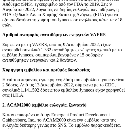
Απόθεμα (SNS), εγκεκριμένο από τον FDA το 2019. Στις 9
Αυγούστου 2022, λόγω της επιδημίας ευλογιάς των πιθήκων, η
FDA εξέδωσε Άδεια Χρήσης Έκτακτης Ανάγκης (EUA) για να
εξουσιοδοτήσει τη χρήση του Jynneos σε ανηλίκους κάτω των 18
ετών.
Αριθμοί αναφοράς ανεπιθύμητων ενεργειών VAERS
Σύμφωνα με τη VAERS, από τις 9 Δεκεμβρίου 2022, είχαν
αναφερθεί συνολικά 1.332 ανεπιθύμητες ενέργειες σχετικά με το
εμβόλιο Jynneos, συμπεριλαμβανομένων 15 σοβαρών
ανεπιθύμητων ενεργειών και 2 θανάτων.
Χορήγηση εμβολίου και αριθμός δοσολογίας
Η επί του παρόντος εγκεκριμένη δόση του εμβολίου Jynneos είναι
2 δόσεις. Από τις 13 Δεκεμβρίου 2022, σύμφωνα με το CDC,
συνολικά 1.141.592 δόσεις του εμβολίου Jynneos είχαν χορηγηθεί
στις Η.Π.Α.
2. ACAM2000 (εμβόλιο ευλογιάς, ζωντανό)
Κατασκευασμένο από την Emergent Product Development
Gaithersburg, Inc., το ACAM2000 είναι ένα εμβόλιο κατά της
ευλογιάς δεύτερης γενιάς στο SNS. Το εμβόλιο παρασκευάζεται