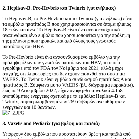
2. Heplisav-B, Pre-Hevbrio και Twinrix (για ενήλικες)
Το Heplisav-B, το Pre-Hevbrio και το Twinrix (για ενήλικες) είναι
τα εμβόλια ηπατίτιδας Β που χρησιμοποιούνται σε άτομα ηλικίας
18 ετών και άνω. Το Heplisav-B είναι ένα ανοσοενισχυτικό
ανασυνδυασμένο εμβόλιο που χρησιμοποιείται για την πρόληψη
της μόλυνσης που προκαλείται από όλους τους γνωστούς
υποτύπους του HBV.
Το Pre-Hevbrio είναι ένα ανασυνδυασμένο εμβόλιο για την
πρόληψη όλων των γνωστών υποτύπων του HBV, το οποίο
εγκρίθηκε από τον FDA τον Νοέμβριο του 2021, αλλά μέχρι
στιγμής, οι πληροφορίες του δεν έχουν εισαχθεί στο σύστημα
VAERS. Το Twinrix είναι εμβόλιο συνδυασμού ηπατίτιδας Α και
ηπατίτιδας Β. Σύμφωνα με το VAERS (βλ. διάγραμμα παρακάτω),
έως τις 9 Δεκεμβρίου 2022, είχαν αναφερθεί συνολικά 4.158
ανεπιθύμητες ενέργειες σχετικά με τα εμβόλια Heplisav-B και
Twinrix, συμπεριλαμβανομένων 269 σοβαρών ανεπιθύμητων
ενεργειών και 10 θανάτων.
3. Vaxelis and Pediarix (για βρέφη και παιδιά)
Υπάρχουν δύο εμβόλια που προστατεύουν βρέφη και παιδιά από