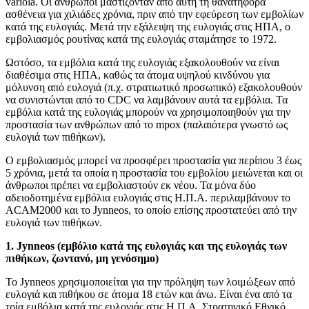
variola. Οι άνθρωποι μαστίζονταν από αυτή τη θανατηφόρα
ασθένεια για χιλιάδες χρόνια, πριν από την εφεύρεση των εμβολίων
κατά της ευλογιάς. Μετά την εξάλειψη της ευλογιάς στις ΗΠΑ, ο
εμβολιασμός ρουτίνας κατά της ευλογιάς σταμάτησε το 1972.
Ωστόσο, τα εμβόλια κατά της ευλογιάς εξακολουθούν να είναι
διαθέσιμα στις ΗΠΑ, καθώς τα άτομα υψηλού κινδύνου για
μόλυνση από ευλογιά (π.χ. στρατιωτικό προσωπικό) εξακολουθούν
να συνιστώνται από το CDC να λαμβάνουν αυτά τα εμβόλια. Τα
εμβόλια κατά της ευλογιάς μπορούν να χρησιμοποιηθούν για την
προστασία των ανθρώπων από το mpox (παλαιότερα γνωστό ως
ευλογιά των πιθήκων).
Ο εμβολιασμός μπορεί να προσφέρει προστασία για περίπου 3 έως
5 χρόνια, μετά τα οποία η προστασία του εμβολίου μειώνεται και οι
άνθρωποι πρέπει να εμβολιαστούν εκ νέου. Τα μόνα δύο
αδειοδοτημένα εμβόλια ευλογιάς στις Η.Π.Α. περιλαμβάνουν το
ACAM2000 και το Jynneos, το οποίο επίσης προστατεύει από την
ευλογιά των πιθήκων.
1. Jynneos (εμβόλιο κατά της ευλογιάς και της ευλογιάς των
πιθήκων, ζωντανό, μη γενόσημο)
Το Jynneos χρησιμοποιείται για την πρόληψη των λοιμώξεων από
ευλογιά και πιθήκου σε άτομα 18 ετών και άνω. Είναι ένα από τα
τρία εμβόλια κατά της ευλογιάς στις Η.Π.Α. Στρατηγικό Εθνικό