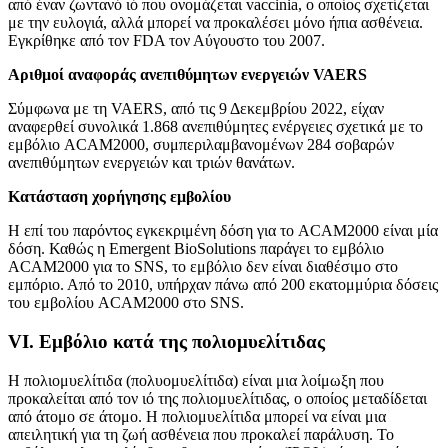
από έναν ζωντανό ιό που ονομάζεται vaccinia, ο οποίος σχετίζεται
με την ευλογιά, αλλά μπορεί να προκαλέσει μόνο ήπια ασθένεια.
Εγκρίθηκε από τον FDA τον Αύγουστο του 2007.
Αριθμοί αναφοράς ανεπιθύμητων ενεργειών VAERS
Σύμφωνα με τη VAERS, από τις 9 Δεκεμβρίου 2022, είχαν
αναφερθεί συνολικά 1.868 ανεπιθύμητες ενέργειες σχετικά με το
εμβόλιο ACAM2000, συμπεριλαμβανομένων 284 σοβαρών
ανεπιθύμητων ενεργειών και τριών θανάτων.
Κατάσταση χορήγησης εμβολίου
Η επί του παρόντος εγκεκριμένη δόση για το ACAM2000 είναι μία
δόση. Καθώς η Emergent BioSolutions παράγει το εμβόλιο
ACAM2000 για το SNS, το εμβόλιο δεν είναι διαθέσιμο στο
εμπόριο. Από το 2010, υπήρχαν πάνω από 200 εκατομμύρια δόσεις
του εμβολίου ACAM2000 στο SNS.
VI. Εμβόλιο κατά της πολιομυελίτιδας
Η πολιομυελίτιδα (πολυομυελίτιδα) είναι μια λοίμωξη που
προκαλείται από τον ιό της πολιομυελίτιδας, ο οποίος μεταδίδεται
από άτομο σε άτομο. Η πολιομυελίτιδα μπορεί να είναι μια
απειλητική για τη ζωή ασθένεια που προκαλεί παράλυση. Το