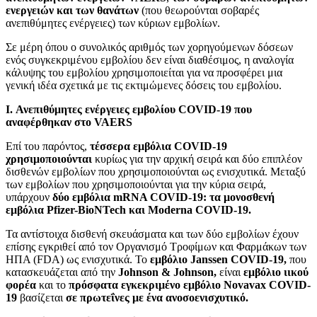
ενεργειών και των θανάτων
(που θεωρούνται σοβαρές
ανεπιθύμητες ενέργειες) των κύριων εμβολίων.
Σε μέρη όπου ο συνολικός αριθμός των χορηγούμενων δόσεων
ενός συγκεκριμένου εμβολίου δεν είναι διαθέσιμος, η αναλογία
κάλυψης του εμβολίου χρησιμοποιείται για να προσφέρει μια
γενική ιδέα σχετικά με τις εκτιμώμενες δόσεις του εμβολίου.
I. Ανεπιθύμητες ενέργειες εμβολίου COVID-19 που
αναφέρθηκαν στο VAERS
Επί του παρόντος,
τέσσερα εμβόλια COVID-19
χρησιμοποιούνται
κυρίως για την αρχική σειρά και δύο επιπλέον
δισθενών εμβολίων που χρησιμοποιούνται ως ενισχυτικά. Μεταξύ
των εμβολίων που χρησιμοποιούνται για την κύρια σειρά,
υπάρχουν
δύο εμβόλια mRNA COVID-19:
τα μονοσθενή
εμβόλια Pfizer-BioNTech και Moderna COVID-19.
Τα αντίστοιχα δισθενή σκευάσματα και των δύο εμβολίων έχουν
επίσης εγκριθεί από τον Οργανισμό Τροφίμων και Φαρμάκων των
ΗΠΑ (FDA) ως ενισχυτικά. Το
εμβόλιο Janssen COVID-19,
που
κατασκευάζεται από την
Johnson & Johnson,
είναι
εμβόλιο ιικού
φορέα
και το
πρόσφατα εγκεκριμένο εμβόλιο Novavax COVID-
19
βασίζεται
σε πρωτεΐνες με ένα ανοσοενισχυτικό.