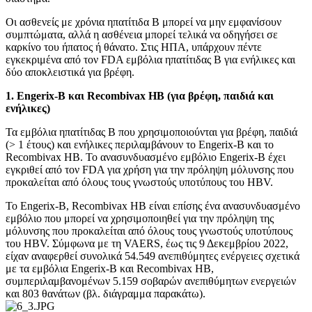
Οι ασθενείς με χρόνια ηπατίτιδα Β μπορεί να μην εμφανίσουν
συμπτώματα, αλλά η ασθένεια μπορεί τελικά να οδηγήσει σε
καρκίνο του ήπατος ή θάνατο. Στις ΗΠΑ, υπάρχουν πέντε
εγκεκριμένα από τον FDA εμβόλια ηπατίτιδας Β για ενήλικες και
δύο αποκλειστικά για βρέφη.
1. Engerix-B και Recombivax HB (για βρέφη, παιδιά και
ενήλικες)
Τα εμβόλια ηπατίτιδας Β που χρησιμοποιούνται για βρέφη, παιδιά
(> 1 έτους) και ενήλικες περιλαμβάνουν το Engerix-B και το
Recombivax HB. Το ανασυνδυασμένο εμβόλιο Engerix-B έχει
εγκριθεί από τον FDA για χρήση για την πρόληψη μόλυνσης που
προκαλείται από όλους τους γνωστούς υποτύπους του HBV.
Το Engerix-B, Recombivax HB είναι επίσης ένα ανασυνδυασμένο
εμβόλιο που μπορεί να χρησιμοποιηθεί για την πρόληψη της
μόλυνσης που προκαλείται από όλους τους γνωστούς υποτύπους
του HBV. Σύμφωνα με τη VAERS, έως τις 9 Δεκεμβρίου 2022,
είχαν αναφερθεί συνολικά 54.549 ανεπιθύμητες ενέργειες σχετικά
με τα εμβόλια Engerix-B και Recombivax HB,
συμπεριλαμβανομένων 5.159 σοβαρών ανεπιθύμητων ενεργειών
και 803 θανάτων (βλ. διάγραμμα παρακάτω).