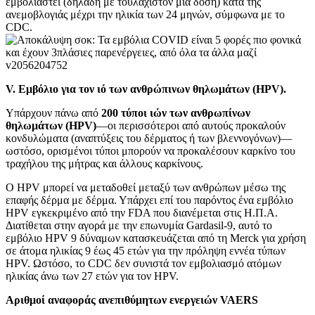
εμβολιαστεί (δηλαδή με τουλάχιστον μία δόση) κατά της
ανεμοβλογιάς μέχρι την ηλικία των 24 μηνών, σύμφωνα με το
CDC.
V. Εμβόλιο για τον ιό των ανθρώπινων θηλωμάτων (HPV).
Υπάρχουν πάνω από
200 τύποι ιών των ανθρωπίνων
θηλωμάτων (HPV)
—οι περισσότεροι από αυτούς προκαλούν
κονδυλώματα (αναπτύξεις του δέρματος ή των βλεννογόνων)—
ωστόσο, ορισμένοι τύποι μπορούν να προκαλέσουν καρκίνο του
τραχήλου της μήτρας και άλλους καρκίνους.
Ο HPV μπορεί να μεταδοθεί μεταξύ των ανθρώπων μέσω της
επαφής δέρμα με δέρμα. Υπάρχει επί του παρόντος ένα εμβόλιο
HPV εγκεκριμένο από την FDA που διανέμεται στις Η.Π.Α.
Διατίθεται στην αγορά με την επωνυμία Gardasil-9, αυτό το
εμβόλιο HPV 9 δύναμων κατασκευάζεται από τη Merck για χρήση
σε άτομα ηλικίας 9 έως 45 ετών για την πρόληψη εννέα τύπων
HPV. Ωστόσο, το CDC δεν συνιστά τον εμβολιασμό ατόμων
ηλικίας άνω των 27 ετών για τον HPV.
Αριθμοί αναφοράς ανεπιθύμητων ενεργειών VAERS