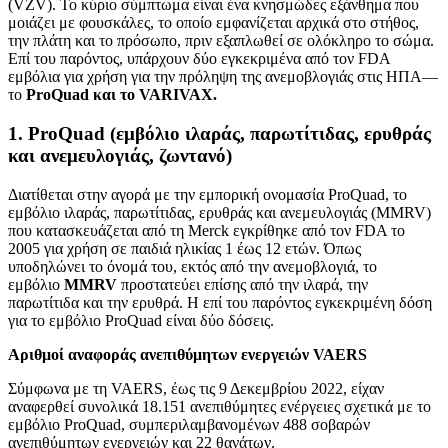
(VZV). Το κύριο σύμπτωμα είναι ένα κνησμώδες εξάνθημα που
μοιάζει με φουσκάλες, το οποίο εμφανίζεται αρχικά στο στήθος,
την πλάτη και το πρόσωπο, πριν εξαπλωθεί σε ολόκληρο το σώμα.
Επί του παρόντος, υπάρχουν δύο εγκεκριμένα από τον FDA
εμβόλια για χρήση για την πρόληψη της ανεμοβλογιάς στις ΗΠΑ—
το
ProQuad και το VARIVAX.
1. ProQuad (εμβόλιο ιλαράς, παρωτίτιδας, ερυθράς
και ανεμευλογιάς, ζωντανό)
Διατίθεται στην αγορά με την εμπορική ονομασία ProQuad, το
εμβόλιο ιλαράς, παρωτίτιδας, ερυθράς και ανεμευλογιάς (MMRV)
που κατασκευάζεται από τη Merck εγκρίθηκε από τον FDA το
2005 για χρήση σε παιδιά ηλικίας 1 έως 12 ετών. Όπως
υποδηλώνει το όνομά του, εκτός από την ανεμοβλογιά, το
εμβόλιο
MMRV
προστατεύει επίσης από την ιλαρά, την
παρωτίτιδα και την ερυθρά. Η επί του παρόντος εγκεκριμένη δόση
για το εμβόλιο ProQuad είναι δύο δόσεις.
Αριθμοί αναφοράς ανεπιθύμητων ενεργειών VAERS
Σύμφωνα με τη VAERS, έως τις 9 Δεκεμβρίου 2022, είχαν
αναφερθεί συνολικά 18.151 ανεπιθύμητες ενέργειες σχετικά με το
εμβόλιο ProQuad, συμπεριλαμβανομένων 488 σοβαρών
ανεπιθύμητων ενεργειών και 22 θανάτων.