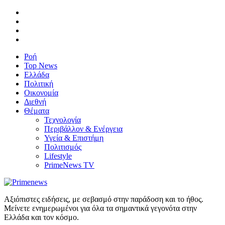
Ροή
Top News
Ελλάδα
Πολιτική
Οικονομία
Διεθνή
Θέματα
Τεχνολογία
Περιβάλλον & Ενέργεια
Υγεία & Επιστήμη
Πολιτισμός
Lifestyle
PrimeNews TV
Αξιόπιστες ειδήσεις, με σεβασμό στην παράδοση και το ήθος.
Μείνετε ενημερωμένοι για όλα τα σημαντικά γεγονότα στην
Ελλάδα και τον κόσμο.