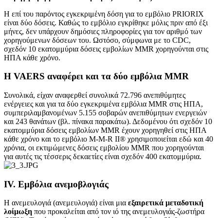
Η επί του παρόντος εγκεκριμένη δόση για το εμβόλιο PRIORIX
είναι δύο δόσεις. Καθώς το εμβόλιο εγκρίθηκε μόλις πριν από έξι
μήνες, δεν υπάρχουν δημόσιες πληροφορίες για τον αριθμό των
χορηγούμενων δόσεων του. Ωστόσο, σύμφωνα με το CDC,
σχεδόν 10 εκατομμύρια δόσεις εμβολίων MMR χορηγούνται στις
ΗΠΑ κάθε χρόνο.
Η VAERS αναφέρει και τα δύο εμβόλια MMR
Συνολικά, είχαν αναφερθεί συνολικά 72.796 ανεπιθύμητες
ενέργειες και για τα δύο εγκεκριμένα εμβόλια MMR στις ΗΠΑ,
συμπεριλαμβανομένων 5.155 σοβαρών ανεπιθύμητων ενεργειών
και 243 θανάτων (βλ. πίνακα παρακάτω). Δεδομένου ότι σχεδόν 10
εκατομμύρια δόσεις εμβολίων MMR έχουν χορηγηθεί στις ΗΠΑ
κάθε χρόνο και το εμβόλιο M-M-R II® χρησιμοποιείται εδώ και 40
χρόνια, οι εκτιμώμενες δόσεις εμβολίου MMR που χορηγούνται
για αυτές τις τέσσερις δεκαετίες είναι σχεδόν 400 εκατομμύρια.
IV. Εμβόλια ανεμοβλογιάς
Η ανεμευλογιά (ανεμευλογιά) είναι μια
εξαιρετικά μεταδοτική
λοίμωξη
που προκαλείται από τον ιό της ανεμευλογιάς-ζωστήρα