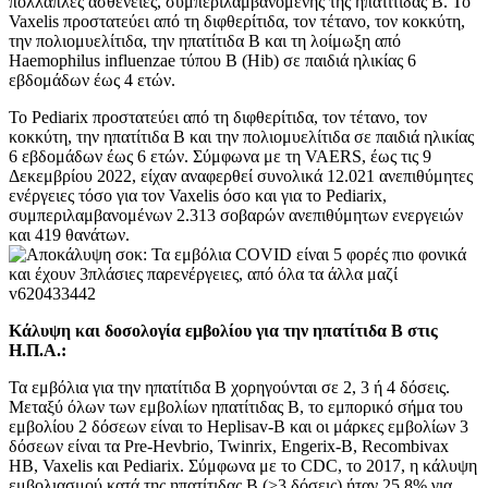
πολλαπλές ασθένειες, συμπεριλαμβανομένης της ηπατίτιδας Β. Το
Vaxelis προστατεύει από τη διφθερίτιδα, τον τέτανο, τον κοκκύτη,
την πολιομυελίτιδα, την ηπατίτιδα Β και τη λοίμωξη από
Haemophilus influenzae τύπου Β (Hib) σε παιδιά ηλικίας 6
εβδομάδων έως 4 ετών.
Το Pediarix προστατεύει από τη διφθερίτιδα, τον τέτανο, τον
κοκκύτη, την ηπατίτιδα Β και την πολιομυελίτιδα σε παιδιά ηλικίας
6 εβδομάδων έως 6 ετών. Σύμφωνα με τη VAERS, έως τις 9
Δεκεμβρίου 2022, είχαν αναφερθεί συνολικά 12.021 ανεπιθύμητες
ενέργειες τόσο για τον Vaxelis όσο και για το Pediarix,
συμπεριλαμβανομένων 2.313 σοβαρών ανεπιθύμητων ενεργειών
και 419 θανάτων.
Κάλυψη και δοσολογία εμβολίου για την ηπατίτιδα Β στις
Η.Π.Α.:
Τα εμβόλια για την ηπατίτιδα Β χορηγούνται σε 2, 3 ή 4 δόσεις.
Μεταξύ όλων των εμβολίων ηπατίτιδας Β, το εμπορικό σήμα του
εμβολίου 2 δόσεων είναι το Heplisav-B και οι μάρκες εμβολίων 3
δόσεων είναι τα Pre-Hevbrio, Twinrix, Engerix-B, Recombivax
HB, Vaxelis και Pediarix. Σύμφωνα με το CDC, το 2017, η κάλυψη
εμβολιασμού κατά της ηπατίτιδας Β (>3 δόσεις) ήταν 25,8% για