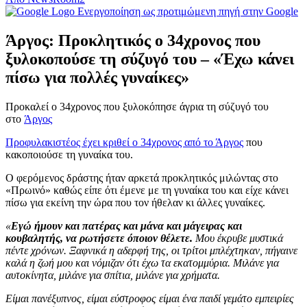
Ενεργοποίηση ως προτιμώμενη πηγή στην Google
Άργος: Προκλητικός ο 34χρονος που
ξυλοκοπούσε τη σύζυγό του – «Έχω κάνει
πίσω για πολλές γυναίκες»
Προκαλεί ο 34χρονος που ξυλοκόπησε άγρια τη σύζυγό του
στο
Άργος
Προφυλακιστέος έχει κριθεί ο 34χρονος από το Άργος
που
κακοποιούσε τη γυναίκα του.
Ο φερόμενος δράστης ήταν αρκετά προκλητικός μιλώντας στο
«Πρωινό» καθώς είπε ότι έμενε με τη γυναίκα του και είχε κάνει
πίσω για εκείνη την ώρα που τον ήθελαν κι άλλες γυναίκες.
«
Εγώ ήμουν και πατέρας και μάνα και μάγειρας και
κουβαλητής, να ρωτήσετε όποιον θέλετε.
Μου έκρυβε μυστικά
πέντε χρόνων. Ξαφνικά η αδερφή της, οι τρίτοι μπλέχτηκαν, πήγαινε
καλά η ζωή μου και νόμιζαν ότι έχω τα εκατομμύρια. Μιλάνε για
αυτοκίνητα, μιλάνε για σπίτια, μιλάνε για χρήματα.
Είμαι πανέξυπνος, είμαι εύστροφος είμαι ένα παιδί γεμάτο εμπειρίες