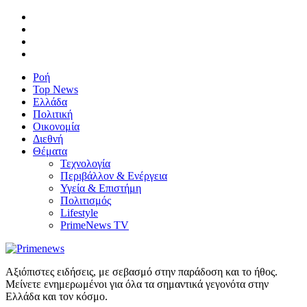
Ροή
Top News
Ελλάδα
Πολιτική
Οικονομία
Διεθνή
Θέματα
Τεχνολογία
Περιβάλλον & Ενέργεια
Υγεία & Επιστήμη
Πολιτισμός
Lifestyle
PrimeNews TV
Αξιόπιστες ειδήσεις, με σεβασμό στην παράδοση και το ήθος.
Μείνετε ενημερωμένοι για όλα τα σημαντικά γεγονότα στην
Ελλάδα και τον κόσμο.