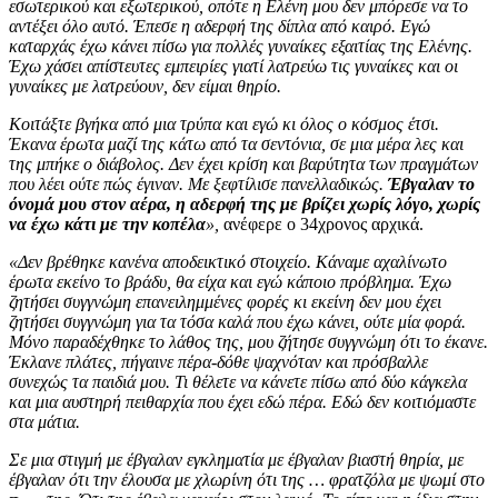
εσωτερικού και εξωτερικού, οπότε η Ελένη μου δεν μπόρεσε να το
αντέξει όλο αυτό. Έπεσε η αδερφή της δίπλα από καιρό. Εγώ
καταρχάς έχω κάνει πίσω για πολλές γυναίκες εξαιτίας της Ελένης.
Έχω χάσει απίστευτες εμπειρίες γιατί λατρεύω τις γυναίκες και οι
γυναίκες με λατρεύουν, δεν είμαι θηρίο.
Κοιτάξτε βγήκα από μια τρύπα και εγώ κι όλος ο κόσμος έτσι.
Έκανα έρωτα μαζί της κάτω από τα σεντόνια, σε μια μέρα λες και
της μπήκε ο διάβολος. Δεν έχει κρίση και βαρύτητα των πραγμάτων
που λέει ούτε πώς έγιναν. Με ξεφτίλισε πανελλαδικώς.
Έβγαλαν το
όνομά μου στον αέρα, η αδερφή της με βρίζει χωρίς λόγο, χωρίς
να έχω κάτι με την κοπέλα
»,
ανέφερε ο 34χρονος αρχικά.
«Δεν βρέθηκε κανένα αποδεικτικό στοιχείο. Κάναμε αχαλίνωτο
έρωτα εκείνο το βράδυ, θα είχα και εγώ κάποιο πρόβλημα. Έχω
ζητήσει συγγνώμη επανειλημμένες φορές κι εκείνη δεν μου έχει
ζητήσει συγγνώμη για τα τόσα καλά που έχω κάνει, ούτε μία φορά.
Μόνο παραδέχθηκε το λάθος της, μου ζήτησε συγγνώμη ότι το έκανε.
Έκλανε πλάτες, πήγαινε πέρα-δόθε ψαχνόταν και πρόσβαλλε
συνεχώς τα παιδιά μου. Τι θέλετε να κάνετε πίσω από δύο κάγκελα
και μια αυστηρή πειθαρχία που έχει εδώ πέρα. Εδώ δεν κοιτιόμαστε
στα μάτια.
Σε μια στιγμή με έβγαλαν εγκληματία με έβγαλαν βιαστή θηρία, με
έβγαλαν ότι την έλουσα με χλωρίνη ότι της … φρατζόλα με ψωμί στο