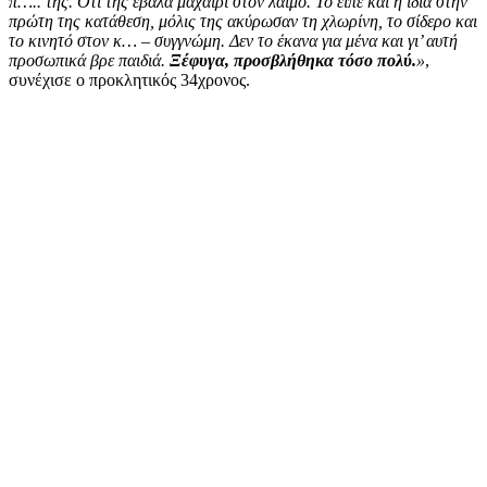
π….. της. Ότι της έβαλα μαχαίρι στον λαιμό. Το είπε και η ίδια στην
πρώτη της κατάθεση, μόλις της ακύρωσαν τη χλωρίνη, το σίδερο και
το κινητό στον κ… – συγγνώμη. Δεν το έκανα για μένα και γι’ αυτή
προσωπικά βρε παιδιά.
Ξέφυγα, προσβλήθηκα τόσο πολύ.
»
,
συνέχισε ο προκλητικός 34χρονος.