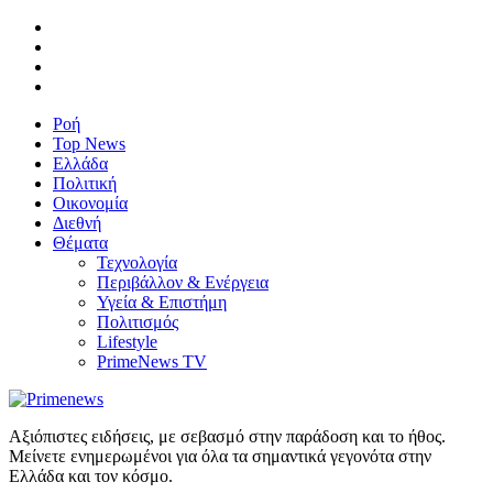
Ροή
Top News
Ελλάδα
Πολιτική
Οικονομία
Διεθνή
Θέματα
Τεχνολογία
Περιβάλλον & Ενέργεια
Υγεία & Επιστήμη
Πολιτισμός
Lifestyle
PrimeNews TV
Αξιόπιστες ειδήσεις, με σεβασμό στην παράδοση και το ήθος.
Μείνετε ενημερωμένοι για όλα τα σημαντικά γεγονότα στην
Ελλάδα και τον κόσμο.