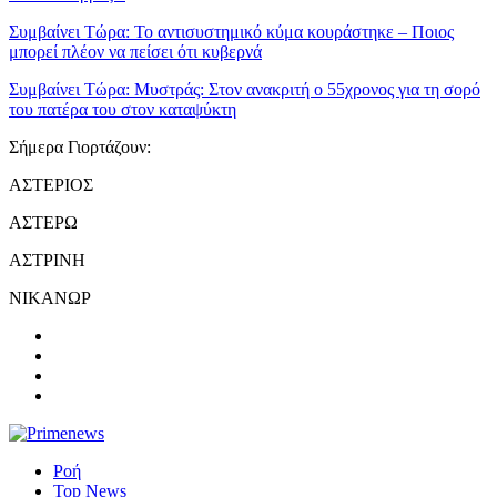
Συμβαίνει Τώρα:
Το αντισυστημικό κύμα κουράστηκε – Ποιος
μπορεί πλέον να πείσει ότι κυβερνά
Συμβαίνει Τώρα:
Μυστράς: Στον ανακριτή ο 55χρονος για τη σορό
του πατέρα του στον καταψύκτη
Σήμερα Γιορτάζουν:
ΑΣΤΕΡΙΟΣ
ΑΣΤΕΡΩ
ΑΣΤΡΙΝΗ
ΝΙΚΑΝΩΡ
Ροή
Top News