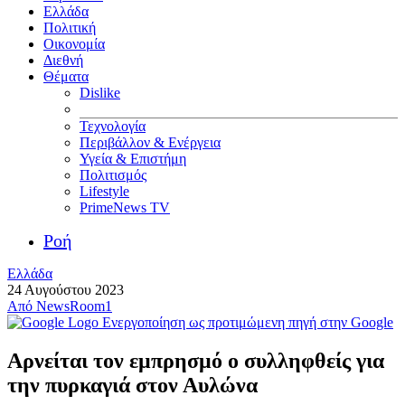
Ελλάδα
Πολιτική
Οικονομία
Διεθνή
Θέματα
Dislike
Τεχνολογία
Περιβάλλον & Ενέργεια
Υγεία & Επιστήμη
Πολιτισμός
Lifestyle
PrimeNews TV
Ροή
Ελλάδα
24 Αυγούστου 2023
Από
NewsRoom1
Ενεργοποίηση ως προτιμώμενη πηγή στην Google
Αρνείται τον εμπρησμό ο συλληφθείς για
την πυρκαγιά στον Αυλώνα