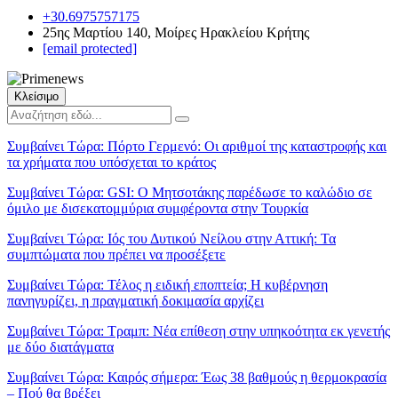
+30.6975757175
25ης Μαρτίου 140, Μοίρες Ηρακλείου Κρήτης
[email protected]
Κλείσιμο
Συμβαίνει Τώρα:
Πόρτο Γερμενό: Οι αριθμοί της καταστροφής και
τα χρήματα που υπόσχεται το κράτος
Συμβαίνει Τώρα:
GSI: Ο Μητσοτάκης παρέδωσε το καλώδιο σε
όμιλο με δισεκατομμύρια συμφέροντα στην Τουρκία
Συμβαίνει Τώρα:
Ιός του Δυτικού Νείλου στην Αττική: Τα
συμπτώματα που πρέπει να προσέξετε
Συμβαίνει Τώρα:
Τέλος η ειδική εποπτεία; Η κυβέρνηση
πανηγυρίζει, η πραγματική δοκιμασία αρχίζει
Συμβαίνει Τώρα:
Τραμπ: Νέα επίθεση στην υπηκοότητα εκ γενετής
με δύο διατάγματα
Συμβαίνει Τώρα:
Καιρός σήμερα: Έως 38 βαθμούς η θερμοκρασία
– Πού θα βρέξει