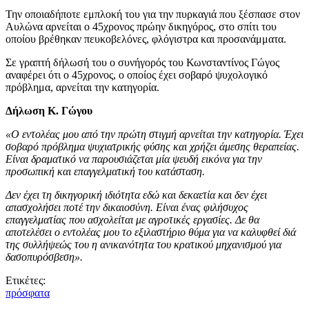
Την οποιαδήποτε εμπλοκή του για την πυρκαγιά που ξέσπασε στον
Αυλώνα αρνείται ο 45χρονος πρώην δικηγόρος, στο σπίτι του
οποίου βρέθηκαν πευκοβελόνες, φλόγιστρα και προσανάμματα.
Σε γραπτή δήλωσή του ο συνήγορός του Κωνσταντίνος Γώγος
αναφέρει ότι ο 45χρονος, ο οποίος έχει σοβαρό ψυχολογικό
πρόβλημα, αρνείται την κατηγορία.
Δήλωση Κ. Γώγου
«Ο εντολέας μου από την πρώτη στιγμή αρνείται την κατηγορία. Έχει
σοβαρό πρόβλημα ψυχιατρικής φύσης και χρήζει άμεσης θεραπείας.
Είναι δραματικό να παρουσιάζεται μία ψευδή εικόνα για την
προσωπική και επαγγελματική του κατάσταση.
Δεν έχει τη δικηγορική ιδιότητα εδώ και δεκαετία και δεν έχει
απασχολήσει ποτέ την δικαιοσύνη. Είναι ένας φιλήσυχος
επαγγελματίας που ασχολείται με αγροτικές εργασίες. Δε θα
αποτελέσει ο εντολέας μου το εξιλαστήριο θύμα για να καλυφθεί διά
της συλλήψεώς του η ανικανότητα του κρατικού μηχανισμού για
δασοπυρόσβεση».
Ετικέτες:
πρόσφατα