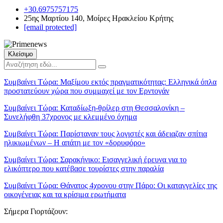
+30.6975757175
25ης Μαρτίου 140, Μοίρες Ηρακλείου Κρήτης
[email protected]
Κλείσιμο
Συμβαίνει Τώρα:
Μαξίμου εκτός πραγματικότητας: Ελληνικά όπλα
προστατεύουν χώρα που συμμαχεί με τον Ερντογάν
Συμβαίνει Τώρα:
Καταδίωξη-θρίλερ στη Θεσσαλονίκη –
Συνελήφθη 37χρονος με κλεμμένο όχημα
Συμβαίνει Τώρα:
Παρίσταναν τους λογιστές και άδειαζαν σπίτια
ηλικιωμένων – Η απάτη με τον «δορυφόρο»
Συμβαίνει Τώρα:
Σαρακήνικο: Εισαγγελική έρευνα για το
ελικόπτερο που κατέβασε τουρίστες στην παραλία
Συμβαίνει Τώρα:
Θάνατος 4χρονου στην Πάρο: Οι καταγγελίες της
οικογένειας και τα κρίσιμα ερωτήματα
Σήμερα Γιορτάζουν: