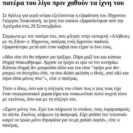
πατέρα του λίγο πριν χαθούν τα ίχνη του
Σε θρίλερ για γερά νεύρα εξελίσσεται η εξαφάνιση του 30χρονου
Γιώργου Τσακνατσή, τα ίχνη του οποίου εξαφανίστηκαν από την
Αρτέμιδα στις 20 Σεπτεμβρίου.
Σύμφωνα με τον πατέρα του, που μίλησε στην εκπομπή «Αλήθειες
με τη Ζήνα» ο 30χρονος, πατέρας ενός 6χρονου παιδιού,
εξαφανίστηκε μετά από έναν καβγά που είχαν οι δυο τους.
«Μου είπε ότι θα πήγαινε για τρέξιμο. Πήγα μαζί του και κάποια
στιγμή τσακωθήκαμε. Άρχισε να τρέχει κι εγώ να τον κυνηγάω.
Κάποια στιγμή δεν μπορούσα άλλο και του είπα “αγόρι μου δεν
μπορώ να συνεχίσω έτσι, να σου δώσει φώτιση ο Θεός, από εδώ και
πέρα είσαι μόνος σου”»,
είπε ο πατέρας.
Τόσο ο ίδιος, όσο και η σύζυγός του είπαν πως ο γιος τους είχε
έναν συγκρουσιακό χαρακτήρα και τσακωνόταν πολύ συχνά τόσο
με εκείνους, όσο και με τη σύζυγό του.
«Έμενε μόνος του. Εγώ του πλήρωνα το ενοίκιο, τους λογαριασμούς,
τα πάντα. Εκείνος πλήρωνε τη διατροφή. Είχε φτάσει τον τελευταίο
καιρό να τρώει μόνο στραγάλια για να μη χαλάει λεφτά»,
είπε ο
πατέρας.