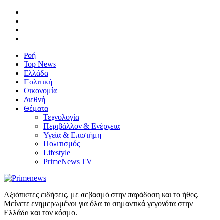
Ροή
Top News
Ελλάδα
Πολιτική
Οικονομία
Διεθνή
Θέματα
Τεχνολογία
Περιβάλλον & Ενέργεια
Υγεία & Επιστήμη
Πολιτισμός
Lifestyle
PrimeNews TV
Αξιόπιστες ειδήσεις, με σεβασμό στην παράδοση και το ήθος.
Μείνετε ενημερωμένοι για όλα τα σημαντικά γεγονότα στην
Ελλάδα και τον κόσμο.