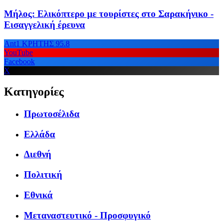
Μήλος: Ελικόπτερο με τουρίστες στο Σαρακήνικο -
Εισαγγελική έρευνα
Ant1 ΚΡΗΤΗΣ 95.8
YouTube
Facebook
X
Κατηγορίες
Πρωτοσέλιδα
Ελλάδα
Διεθνή
Πολιτική
Εθνικά
Μεταναστευτικό - Προσφυγικό