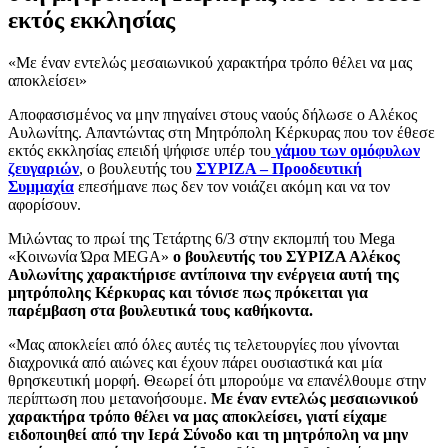
εκτός εκκλησίας
«Με έναν εντελώς μεσαιωνικού χαρακτήρα τρόπο θέλει να μας
αποκλείσει»
Αποφασισμένος να μην πηγαίνει στους ναούς δήλωσε ο Αλέκος
Αυλωνίτης. Απαντώντας στη Μητρόπολη Κέρκυρας που τον έθεσε
εκτός εκκλησίας επειδή ψήφισε υπέρ του
γάμου των ομόφυλων
ζευγαριών
, ο βουλευτής του
ΣΥΡΙΖΑ – Προοδευτική
Συμμαχία
επεσήμανε πως δεν τον νοιάζει ακόμη και να τον
αφορίσουν.
Μιλώντας το πρωί της Τετάρτης 6/3 στην εκπομπή του Mega
«Κοινωνία Ώρα MEGA»
ο βουλευτής του ΣΥΡΙΖΑ Αλέκος
Αυλωνίτης χαρακτήρισε αντίποινα την ενέργεια αυτή της
μητρόπολης Κέρκυρας και τόνισε πως πρόκειται για
παρέμβαση στα βουλευτικά τους καθήκοντα.
«Μας αποκλείει από όλες αυτές τις τελετουργίες που γίνονται
διαχρονικά από αιώνες και έχουν πάρει ουσιαστικά και μία
θρησκευτική μορφή. Θεωρεί ότι μπορούμε να επανέλθουμε στην
περίπτωση που μετανοήσουμε.
Με έναν εντελώς μεσαιωνικού
χαρακτήρα τρόπο θέλει να μας αποκλείσει, γιατί είχαμε
ειδοποιηθεί από την Ιερά Σύνοδο και τη μητρόπολη να μην