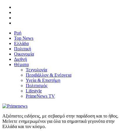
Ροή
Top News
Ελλάδα
Πολιτική
Οικονομία
Διεθνή
Θέματα
Τεχνολογία
Περιβάλλον & Ενέργεια
Υγεία & Επιστήμη
Πολιτισμός
Lifestyle
PrimeNews TV
Αξιόπιστες ειδήσεις, με σεβασμό στην παράδοση και το ήθος.
Μείνετε ενημερωμένοι για όλα τα σημαντικά γεγονότα στην
Ελλάδα και τον κόσμο.