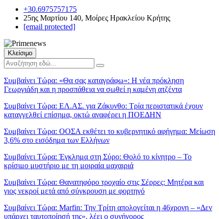
+30.6975757175
25ης Μαρτίου 140, Μοίρες Ηρακλείου Κρήτης
[email protected]
Κλείσιμο
Συμβαίνει Τώρα:
«Θα σας καταγράφω»: Η νέα πρόκληση
Γεωργιάδη και η προσπάθεια να σωθεί η καμένη ατζέντα
Συμβαίνει Τώρα:
ΕΛ.ΑΣ. για Ζάκυνθο: Τρία περιστατικά έχουν
καταγγελθεί επίσημα, οκτώ αναφέρει η ΠΟΕΔΗΝ
Συμβαίνει Τώρα:
ΟΟΣΑ εκθέτει το κυβερνητικό αφήγημα: Μείωση
3,6% στο εισόδημα των Ελλήνων
Συμβαίνει Τώρα:
Έγκλημα στη Σύρο: Θολό το κίνητρο – Το
κρίσιμο μυστήριο με τη μοιραία μαχαιριά
Συμβαίνει Τώρα:
Θανατηφόρο τροχαίο στις Σέρρες: Μητέρα και
γιος νεκροί μετά από σύγκρουση με φορτηγό
Συμβαίνει Τώρα:
Marfin: Την Τρίτη απολογείται η 46χρονη – «Δεν
υπάρχει ταυτοποίησή της», λέει ο συνήγορος