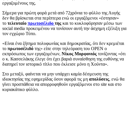
εργαζομένους της.
Σήμερα για πρώτη φορά μετά από 72χρόνια το φύλλο της Αυγής
δεν θα βρίσκεται στα περίπτερα ενώ οι εργαζόμενοι «έστησαν»
το
τελευταίο
πρωτοσέλιδο
της
και το κυκλοφόρησαν μέσω των
social media προκειμένου να τονίσουν αυτή την άσχημη εξέλιξη για
τον εγχώριο Τύπο.
«Είναι ένα ζήτημα πολυφωνίας και δημοκρατίας, ότι δεν κρεμιέται
το
πρωτοσέλιδό
της» είπε στην τηλεόραση του OPEN ο
εκπρόσωπος των εργαζομένων,
Νίκος Μορφονιός
τονίζοντας «ότι
ο κ. Κασσελάκης έλεγε ότι έχει βαριά συναίσθηση της ευθύνης να
διατηρεί τον ιστορικό τίτλο που έκλεισε μόνο η Χούντα».
Στο μεταξύ, φαίνεται να μην υπάρχει καμία δέσμευση της
ιδιοκτησίας της εφημερίδας όσον αφορά τις μη
απολύσεις
, ενώ θα
γίνει προσπάθεια να απορροφηθούν εργαζόμενοι στο site και στο
κυριακάτικο φύλλο.