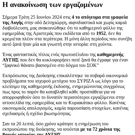
Η ανακοίνωση των εργαζομένων
Σήμερα Τρίτη 25 Ιουνίου 2024 στις
4 το απόγευμα στα γραφεία
της Αυγής
στην οδό Δεληγιώργη, αιφνιδιαστικά και χωρίς καμιά
διαβούλευση, μας ανακοινώθηκε ότι το καθημερινό φύλλο της
εφημερίδας της Αριστεράς που εκδίδεται από το
1952
, δεν θα
κρεμιέται πλέον στα περίπτερα. Η μόνη άλλη περίοδος που συνέβη
αυτό ξανά ήταν μία και γνωστή στην ιστορία: στη χούντα.
Ένας φανταστικός τίτλος ενός πρωτοσέλιδου της
καθημερινής
ΑΥΓΗΣ
που δεν θα κυκλοφορήσει ποτέ ξανά θα έγραφε για έναν
“ξαφνικό θάνατο βασισμένο στο δόγμα του ΣΟΚ”
Εκπρόσωπος της Διοίκησης επικαλέστηκε τα σοβαρά οικονομικά
προβλήματα του ισχυρού μετόχου του ΣΥΡΙΖΑ ως λόγο για το
κλείσιμο της καθημερινής έκδοσης, ενημερώνοντας συγχρόνως
πως προς το παρόν θα καταβληθεί κάθε προσπάθεια για να
απορροφηθούν όσο το δυνατόν περισσότεροι εργαζόμενοι στην
ιστοσελίδα της εφημερίδας και το Κυριακάτικο φύλλο. Κανένας
οικονομικός απολογισμός, καμία παρουσίαση στοιχείων, κανένας
σχεδιασμός ή σχέδιο βιωσιμότητας.
Σαν τα 20 λεπτά, όσο χρόνο κράτησε η ενημέρωση του
εκπροσώπου της διοίκησης, να ισούνται
με τα 72 χρόνια της
βαριάς ιστορίας της ΑΥΓΗΣ