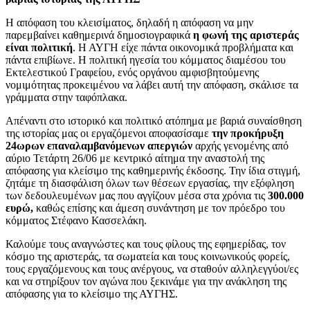
Η απόφαση του κλεισίματος, δηλαδή η απόφαση να μην
παρεμβαίνει καθημερινά δημοσιογραφικά
η φωνή της αριστεράς
είναι πολιτική
. Η ΑΥΓΗ είχε πάντα οικονομικά προβλήματα και
πάντα επιβίωνε. Η πολιτική ηγεσία του κόμματος διαμέσου του
Εκτελεστικού Γραφείου, ενός οργάνου αμφισβητούμενης
νομιμότητας προκειμένου να λάβει αυτή την απόφαση, σκάλισε τα
γράμματα στην ταφόπλακα.
Απέναντι στο ιστορικό και πολιτικό ατόπημα με βαριά συναίσθηση
της ιστορίας μας οι εργαζόμενοι αποφασίσαμε
την προκήρυξη
24ωρων επαναλαμβανόμενων απεργιών
αρχής γενομένης από
αύριο Τετάρτη 26/06 με κεντρικό αίτημα την αναστολή της
απόφασης για κλείσιμο της καθημερινής έκδοσης. Την ίδια στιγμή,
ζητάμε τη διασφάλιση όλων των θέσεων εργασίας, την εξόφληση
των δεδουλευμένων μας που αγγίζουν μέσα στα χρόνια τις
300.000
ευρώ,
καθώς επίσης και άμεση συνάντηση με τον πρόεδρο του
κόμματος Στέφανο Κασσελάκη.
Καλούμε τους αναγνώστες και τους φίλους της εφημερίδας, τον
κόσμο της αριστεράς, τα σωματεία και τους κοινωνικούς φορείς,
τους εργαζόμενους και τους ανέργους, να σταθούν αλληλεγγύοι/ες
και να στηρίξουν τον αγώνα που ξεκινάμε για την ανάκληση της
απόφασης για το κλείσιμο της ΑΥΓΗΣ.