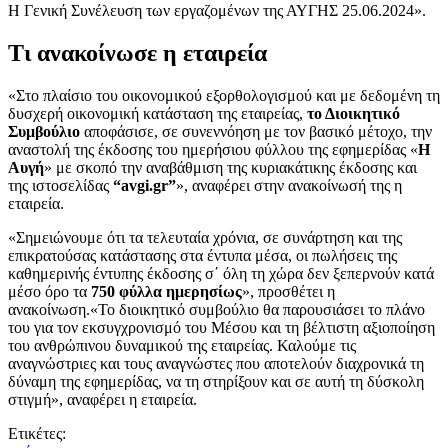
Η Γενική Συνέλευση των εργαζομένων της ΑΥΓΗΣ 25.06.2024».
Τι ανακοίνωσε η εταιρεία
«Στο πλαίσιο του οικονομικού εξορθολογισμού και με δεδομένη τη
δυσχερή οικονομική κατάσταση της εταιρείας,
το Διοικητικό
Συμβούλιο
αποφάσισε, σε συνεννόηση με τον βασικό μέτοχο, την
αναστολή της έκδοσης του ημερήσιου φύλλου της εφημερίδας «
Η
Αυγή
» με σκοπό την αναβάθμιση της κυριακάτικης έκδοσης και
της ιστοσελίδας
“avgi.gr”
», αναφέρει στην ανακοίνωσή της η
εταιρεία.
«Σημειώνουμε ότι τα τελευταία χρόνια, σε συνάρτηση και της
επικρατούσας κατάστασης στα έντυπα μέσα, οι πωλήσεις της
καθημερινής έντυπης έκδοσης σ΄ όλη τη χώρα δεν ξεπερνούν κατά
μέσο όρο τα
750 φύλλα ημερησίως
», προσθέτει η
ανακοίνωση.«Το διοικητικό συμβούλιο θα παρουσιάσει το πλάνο
του για τον εκσυγχρονισμό του Μέσου και τη βέλτιστη αξιοποίηση
του ανθρώπινου δυναμικού της εταιρείας. Καλούμε τις
αναγνώστριες και τους αναγνώστες που αποτελούν διαχρονικά τη
δύναμη της εφημερίδας, να τη στηρίξουν και σε αυτή τη δύσκολη
στιγμή», αναφέρει η εταιρεία.
Ετικέτες: