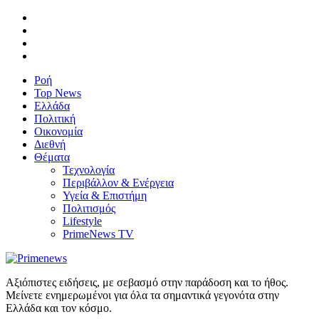
Ροή
Top News
Ελλάδα
Πολιτική
Οικονομία
Διεθνή
Θέματα
Τεχνολογία
Περιβάλλον & Ενέργεια
Υγεία & Επιστήμη
Πολιτισμός
Lifestyle
PrimeNews TV
Αξιόπιστες ειδήσεις, με σεβασμό στην παράδοση και το ήθος.
Μείνετε ενημερωμένοι για όλα τα σημαντικά γεγονότα στην
Ελλάδα και τον κόσμο.