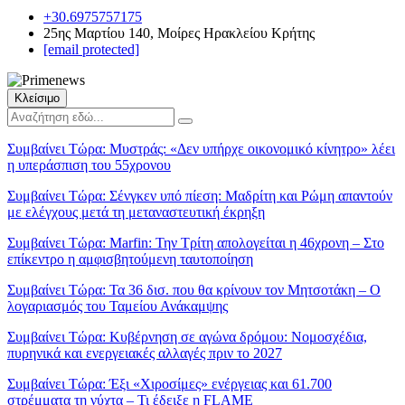
+30.6975757175
25ης Μαρτίου 140, Μοίρες Ηρακλείου Κρήτης
[email protected]
Κλείσιμο
Συμβαίνει Τώρα:
Μυστράς: «Δεν υπήρχε οικονομικό κίνητρο» λέει
η υπεράσπιση του 55χρονου
Συμβαίνει Τώρα:
Σένγκεν υπό πίεση: Μαδρίτη και Ρώμη απαντούν
με ελέγχους μετά τη μεταναστευτική έκρηξη
Συμβαίνει Τώρα:
Marfin: Την Τρίτη απολογείται η 46χρονη – Στο
επίκεντρο η αμφισβητούμενη ταυτοποίηση
Συμβαίνει Τώρα:
Τα 36 δισ. που θα κρίνουν τον Μητσοτάκη – Ο
λογαριασμός του Ταμείου Ανάκαμψης
Συμβαίνει Τώρα:
Κυβέρνηση σε αγώνα δρόμου: Νομοσχέδια,
πυρηνικά και ενεργειακές αλλαγές πριν το 2027
Συμβαίνει Τώρα:
Έξι «Χιροσίμες» ενέργειας και 61.700
στρέμματα τη νύχτα – Τι έδειξε η FLAME