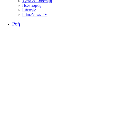
Υγεία & Επιστήμη
Πολιτισμός
Lifestyle
PrimeNews TV
Ροή