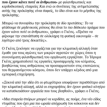
που έχουν κάνει ποτέ οι άνθρωποι»
με φιλανθρωπικές και
κερδοσκοπικές εταιρείες Και ενώ οι συνέπειες της αντιμετώπισης
αυτής της πρόκλησης είναι σαφείς, το ίδιο είναι και το μέγεθος της
πρόκλησης.
Μπορώ να συνοψίσω την πρόκληση σε δύο προτάσεις: Το να
φτάσουμε σε μηδενικούς ρύπους θα είναι το πιο δύσκολο πράγμα που
έχουν κάνει ποτέ οι άνθρωποι»,
γράφει ο Γκέιτς.
«Πρέπει να
φέρουμε την επανάσταση σε ολόκληρη τη φυσική οικονομία – σε
λιγότερο από τρεις δεκαετίες».
Ο Γκέιτς ξεκίνησε να εργάζεται για την κλιματική αλλαγή όταν
έμαθε για τους αγώνες των μικρών αγροτών σε χώρες όπου η
συνονόματη φιλανθρωπική του οργάνωση εργαζόταν. Το Ίδρυμα
Γκέιτς χρηματοδοτεί τις εργασίες προσαρμογής του κλίματος,
βοηθώντας τους ανθρώπους να προσαρμοστούν στις επιπτώσεις
του θερμαινόμενου κόσμου, όπου δεν υπάρχει κέρδος από μια
εμπορική επιχείρηση.
«Ξεκινά από την ιδέα ότι οι φτωχότεροι υποφέρουν περισσότερο από
την κλιματική αλλαγή, αλλά οι επιχειρήσεις δεν έχουν φυσικό κίνητρο
να κατασκευάσουν εργαλεία που τους βοηθούν»,
γράφει ο Γκέιτς.
«
Μια εταιρεία σπόρων μπορεί να κερδίσει, ας πούμε, ένα νέο είδος
ντομάτας που έχει μια πιο ωραία απόχρωση του κόκκινου και δεν