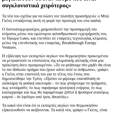
συγκλονιστικά χειρότερος»
Τα νέα του σχέδια για να σώσει τον πλανήτη προανήγγειλε ο Μπιλ
Γκέιτς εστιάζοντας αυτή τη φορά την προσοχή του στα παιδιά.
Ο δισεκατομμυριούχος χρηματοδοτεί την προσαρμογή του
κλίματος μέσω του ομώνυμου φιλανθρωπικού εγχειρήματός του,
το Ίδρυμα Gates, και επενδύει σε εταιρείες τεχνολογίας κλίματος
μέσω της επενδυτικής του εταιρείας, Breakthrough Energy
Ventures.
Η εξάλειψη των εκπομπών αερίων του θερμοκηπίου προκειμένου
να μετριαστούν οι επιπτώσεις της κλιματικής αλλαγής είναι μια
πρόκληση άνευ προηγουμένου.
«Το να φτάσουμε στο μηδέν θα είναι
το πιο δύσκολο πράγμα που έχουν κάνει ποτέ οι άνθρωποι»
, γράφει
ο Γκέιτς στην επιστολή του για το τέλος του έτους που
δημοσιεύθηκε την Τρίτη.
«Πρέπει να φέρουμε επανάσταση σε
ολόκληρη τη φυσική οικονομία – το πώς φτιάχνουμε τα πράγματα,
πως κινούμαστε, το πως παράγουμε ηλεκτρική ενέργεια, το πως
καλλιεργούμε και πως θα παραμένουμε ζεστοί ή δροσεροί αναλόγως
καιρού – σε λιγότερο από τρεις δεκαετίες».
Τα κακά νέα είναι ότι οι εκπομπές αερίων του θερμοκηπίου
εξακολουθούν να αυξάνονται. Τα καλά νέα, γράφει ο Γκέιτς, είναι