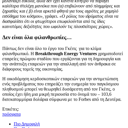
μελανιάζει εύκολα, αλλά δεν έχει κανένα κίνητρο να παράγει
καλύτερα στελέχη μανιόκα που (α) επιβιώνουν από πλημμύρες και
ξηρασίες και ( β) είναι αρκετά φθηνά για τους αγρότες με χαμηλό
εισόδημα του κόσμου»,
γράφει.
«Ο ρόλος του ιδρύματος είναι να
διασφαλίσει ότι οι φτωχότεροι επωφελούνται από τις ίδιες
καινοτόμες δεξιότητες που ωφελούν τις πλουσιότερες χώρες».
Δεν είναι όλα φιλανθρωπίες…
Πάντως δεν είναι όλο το έργο του Γκέιτς για το κλίμα
φιλανθρωπικό. Η
Breakthrough Energy Ventures
χρηματοδοτεί
εταιρείες πρώιμου σταδίου που εργάζονται για τη δημιουργία και
την ανάπτυξη εταιρειών για την απαλλαγή από τον άνθρακα σε
διάφορους τομείς της οικονομίας.
Η οικοδόμηση κερδοσκοπικών εταιρειών για την αντιμετώπιση
ενός προβλήματος που επηρεάζει την ευημερία του παγκόσμιου
πληθυσμού μπορεί να θεωρηθεί δυσάρεστη από τον Γκέιτς, ο
οποίος έχει ήδη μια μικρή περιουσία στο όνομά του – 103,6
δισεκατομμύρια δολάρια σύμφωνα με το Forbes από τη Δευτέρα.
Ετικέτες:
πρόσφατα
Πιο Δημοφιλή