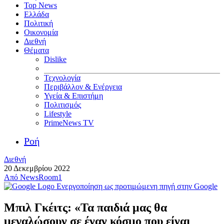
Top News
Ελλάδα
Πολιτική
Οικονομία
Διεθνή
Θέματα
Dislike
Τεχνολογία
Περιβάλλον & Ενέργεια
Υγεία & Επιστήμη
Πολιτισμός
Lifestyle
PrimeNews TV
Ροή
Διεθνή
20 Δεκεμβρίου 2022
Από
NewsRoom1
Ενεργοποίηση ως προτιμώμενη πηγή στην Google
Μπιλ Γκέιτς: «Τα παιδιά μας θα
μεγαλώσουν σε έναν κόσμο που είναι