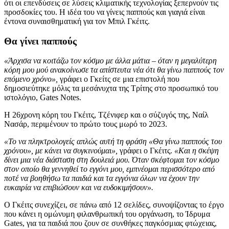
ότι οι επενδύσεις σε λύσεις κλιματικής τεχνολογίας ξεπερνούν τις
προσδοκίες του. Η ιδέα του να γίνεις παππούς και γιαγιά είναι
έντονα συναισθηματική για τον Μπιλ Γκέιτς.
Θα γίνει παππούς
«Άρχισα να κοιτάζω τον κόσμο με άλλα μάτια – όταν η μεγαλύτερη
κόρη μου μού ανακοίνωσε τα απίστευτα νέα ότι θα γίνω παππούς τον
επόμενο χρόνο»,
γράφει ο Γκείτς σε μια επιστολή που
δημοσιεύτηκε μόλις τα μεσάνυχτα της Τρίτης στο προσωπικό του
ιστολόγιο, Gates Notes.
Η 26χρονη κόρη του Γκέιτς, Τζένιφερ και ο σύζυγός της, Ναίλ
Νασάρ, περιμένουν το πρώτο τους μωρό το 2023.
«Το να πληκτρολογείς απλώς αυτή τη φράση «Θα γίνω παππούς του
χρόνου», με κάνει να συγκινούμαι»,
γράφει ο Γκέιτς.
«Και η σκέψη
δίνει μια νέα διάσταση στη δουλειά μου. Όταν σκέφτομαι τον κόσμο
στον οποίο θα γεννηθεί το εγγόνι μου, εμπνέομαι περισσότερο από
ποτέ να βοηθήσω τα παιδιά και τα εγγόνια όλων να έχουν την
ευκαιρία να επιβιώσουν και να ευδοκιμήσουν».
Ο Γκέιτς συνεχίζει, σε πάνω από 12 σελίδες, συνοψίζοντας το έργο
που κάνει η ομώνυμη φιλανθρωπική του οργάνωση, το Ίδρυμα
Gates, για τα παιδιά που ζουν σε συνθήκες παγκόσμιας φτώχειας,