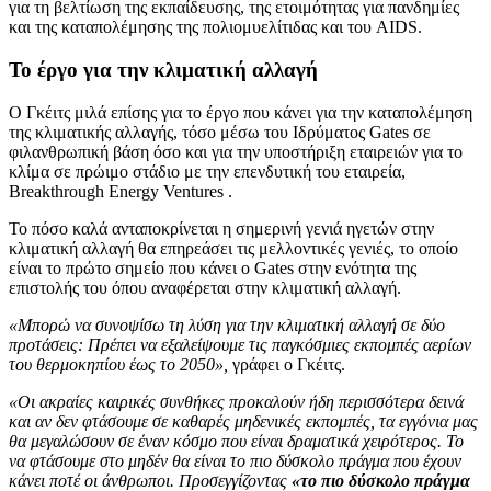
για τη βελτίωση της εκπαίδευσης, της ετοιμότητας για πανδημίες
και της καταπολέμησης της πολιομυελίτιδας και του AIDS.
Το έργο για την κλιματική αλλαγή
Ο Γκέιτς μιλά επίσης για το έργο που κάνει για την καταπολέμηση
της κλιματικής αλλαγής, τόσο μέσω του Ιδρύματος Gates σε
φιλανθρωπική βάση όσο και για την υποστήριξη εταιρειών για το
κλίμα σε πρώιμο στάδιο με την επενδυτική του εταιρεία,
Breakthrough Energy Ventures .
Το πόσο καλά ανταποκρίνεται η σημερινή γενιά ηγετών στην
κλιματική αλλαγή θα επηρεάσει τις μελλοντικές γενιές, το οποίο
είναι το πρώτο σημείο που κάνει ο Gates στην ενότητα της
επιστολής του όπου αναφέρεται στην κλιματική αλλαγή.
«Μπορώ να συνοψίσω τη λύση για την κλιματική αλλαγή σε δύο
προτάσεις: Πρέπει να εξαλείψουμε τις παγκόσμιες εκπομπές αερίων
του θερμοκηπίου έως το 2050»,
γράφει ο Γκέιτς.
«Οι ακραίες καιρικές συνθήκες προκαλούν ήδη περισσότερα δεινά
και αν δεν φτάσουμε σε καθαρές μηδενικές εκπομπές, τα εγγόνια μας
θα μεγαλώσουν σε έναν κόσμο που είναι δραματικά χειρότερος. Το
να φτάσουμε στο μηδέν θα είναι το πιο δύσκολο πράγμα που έχουν
κάνει ποτέ οι άνθρωποι. Προσεγγίζοντας
«το πιο δύσκολο πράγμα